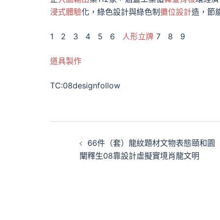
浸式體驗
化，綠色設計與綠色制
攤位設計
造，節
1 2 3 4 5 6
人形立牌
7 8 9
道具製作
TC:08designfollow
文
66件（套）龍紋題材文物表態頤和園
章
闡釋生08靠設計虛擬實境肖龍文明
導
覽