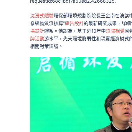
requestId:68c1bdf7a60ed2.42668325.
沈浸式體驗
環保部環境規劃院院長王金南在演講中
系統物質流核算”
廣告設計
的最新研究成果，詳細
場設計
體系。他認為，基于近10年中
玖陽視覺
國
牌活動
游水平，先天環境脆弱性和現實經濟模式
相關對策建議。