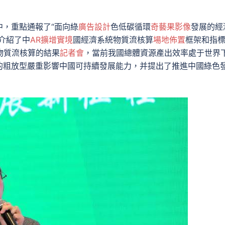
，重點通報了“面向綠
廣告設計
色低碳循環
奇藝果影像
發展的經
介紹了中
AR擴增實境
國經濟系統物質流核算
場地佈置
框架和指
物質流核算的結果
記者會
，當前我國總體資源產出效率處于世界
的粗放型嚴重影響中國可持續發展能力，并提出了推進中國綠色