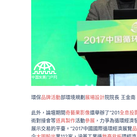
環保
品牌活動
部環境規劃
展場設計
院院長 王金南
此外，論壇期間
奇藝果影像
還舉辦了“201
全息投
術對接會等
道具製作
活動
參展
，力爭為循環經濟
展示交易的平臺。“2017中國國際循環經濟展覽
品
企
大圖輸出
業112家，涵蓋工業循
舞臺背板
環經濟