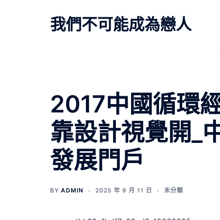
跳
至
我們不可能成為戀人
主
要
內
容
2017中國循環
靠設計視覺開_
發展門戶
BY
ADMIN
2025 年 9 月 11 日
未分類