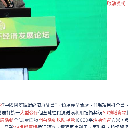
啟動儀式
影
7中國國際循環經濟展覽會”、13場專業論壇、11場項目推介會
發展打造一
大型公仔
個全球性資源循環利用技術與裝
AR擴增實境
牌活動
會”展覽面積
開幕活動
玖陽視覺
10000平
活動佈置
方米，
，農業
VR虛擬實境
循環經濟，資源再生利用，再制造，垃圾資