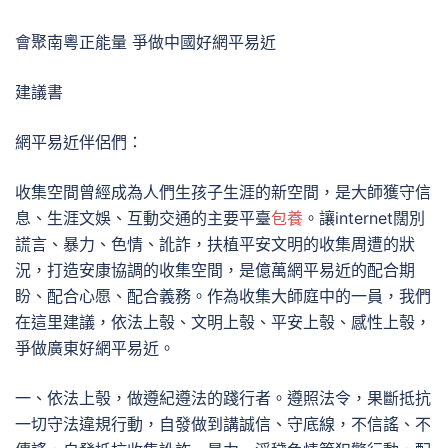
會聚南粵正能量 爭做中國好網平易近
建議書
網平易近伴侶們：
收集空間曾經成為人們生孩子生涯的新空間，是大師獲守信
息、生涯文娛、互動交通的主要平臺
包養
。讓internet闊別
謊言、暴力、色情、訛詐，扶植平安文明的收集周遭的狀
況，打造安康協調的收集空間，是億萬網平易近的配合期
盼、配合心愿、配合義務。作為收集大師庭中的一員，我們
在這里建議，依法上彀、文明上彀、平安上彀、感性上彀，
爭做廣東好網平易近。
一、依法上彀，做遵紀遵法的踐行者。遵照法令，果斷抵抗
一切守法違規行動，自發做到講誠信、守底線，不信謠、不