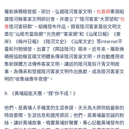
羅新煥積極發掘、研討、弘揚陸河客家文明，
包養網
牽頭組
建陸河縣客家文明研討會，并建立了“陸河客家”大眾號和“
包
養
陸河客研群”，組織發布作品，撰寫陸河客家風俗文明文
章在“汕尾市當局網”“光亮網”“客家網”和《汕尾日報》《東
岸》《梅州日報》《陸河文史》《汕尾文史》等internet平
臺和刊物頒發，出書了《閑話陸河》冊本。近年來，羅新煥
積極協助縣宣揚文明體系傳承陸河客家文明，并自動應用收
集新媒體方法傳佈客家文明，講述的陸河風俗汗青文明故
事，為傳承和發揚陸河客家文明作出進獻，成為陸河客家文
明的“收集抽像年夜使”。
9. 《黃埔超能天團，“媒”你不成！》
他們，是黃埔人手機里的生涯參謀，天天為大師供給最新的
時政要聞、生涯信息和適用資訊；他們，是黃埔最忠誠的粉
絲，講好黃埔故事、唱響黃埔好聲響，專心記載黃埔發布的