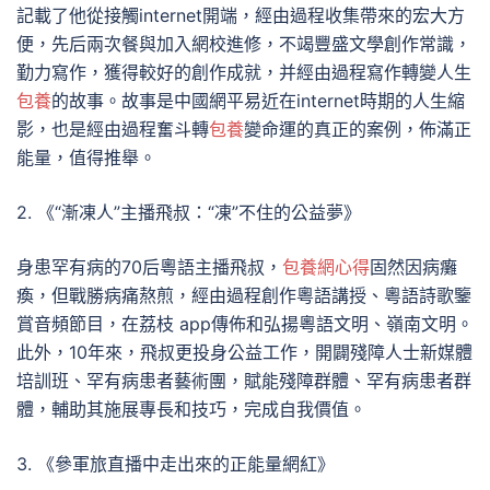
記載了他從接觸internet開端，經由過程收集帶來的宏大方
便，先后兩次餐與加入網校進修，不竭豐盛文學創作常識，
勤力寫作，獲得較好的創作成就，并經由過程寫作轉變人生
包養
的故事。故事是中國網平易近在internet時期的人生縮
影，也是經由過程奮斗轉
包養
變命運的真正的案例，佈滿正
能量，值得推舉。
2. 《“漸凍人”主播飛叔：“凍”不住的公益夢》
身患罕有病的70后粵語主播飛叔，
包養網心得
固然因病癱
瘓，但戰勝病痛熬煎，經由過程創作粵語講授、粵語詩歌鑒
賞音頻節目，在荔枝 app傳佈和弘揚粵語文明、嶺南文明。
此外，10年來，飛叔更投身公益工作，開闢殘障人士新媒體
培訓班、罕有病患者藝術團，賦能殘障群體、罕有病患者群
體，輔助其施展專長和技巧，完成自我價值。
3. 《參軍旅直播中走出來的正能量網紅》