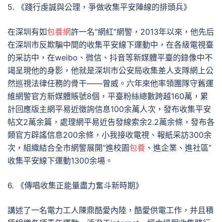
5. 《踐行虔誠與公理，爭做收集平安陣線的排頭兵》
在深圳有如
包養網
許一名“網紅”網警，2013年以來，他先后
在深圳市反欺騙中間的收集平安線下運動中，在各級電視臺
的采訪中，在weibo、微信、抖音等新媒體平臺的錄像中不
竭呈現他的身影，他就是深圳市公安局收集差人支隊網上公
然巡視法律任務的骨干——曾威。六年來他率領團隊守舊運
維網警官方新媒體賬號8個，平臺粉絲總數跨越160萬，累
計回應版主網平易近徵詢信息100余萬人次，發布收集平安
帖文2萬余篇，處理網平易近告發線索余2.2萬余條，發布各
類官方辟謠信息200余條，小我接收電視、報紙采訪300余
次，組織結合全市網警展開“進校園
包養
、進企業、進社區”
收集平安線下運動1300余場。
6. 《傳唱收集正能量盡力奮斗新時期》
講述了一名電力工人陳鼎酷愛內陸，酷愛供電工作，并且積