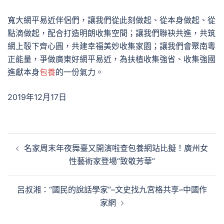
寬大網平易近伴侶們，讓我們從此刻做起、從本身做起、從
點滴做起，配合打造明朗收集空間；讓我們聯袂共進，共筑
網上彀下齊心圓，共建幸福美妙收集家園；讓我們會聚南粵
正能量，爭做廣東好網平易近，為扶植收集強省、收集強國
進獻本身
包養
的一份氣力。
2019年12月17日
文
名家周末年夜舞臺又開演啦查包養網站比擬！廣州女
章
性藝術家登場“致敬芳華”
導
覽
呂叔湘：“國民的說話學家”–文史找九宮格共享–中國作
家網