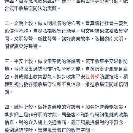
傳謠，自發抵抗收集訛詐、暴力、淫穢色情等犯警行動，配
合筑牢收集空間法治樊籬。
二、文明上彀，做文明風氣的傳佈者。當真踐行社會主義焦
點價值不雅，自發弘揚收集正能量，用文明結果滋養收集空
間。文明發聲、感性發聲，講好廣東故事，弘揚嶺南文明，
唱響廣東好聲響。
三、平安上彀，做收集空間的保護者。筑牢收集平安思惟防
地，晉陞收集過錯思惟行動分辨才能，自發抵御歪風邪氣腐
蝕，養成傑出收集習氣。進步收集平安
包養網
防護技巧，積
極監視告發各類收集守法和不良信息，推進收集空間加倍明
朗。
四、感性上彀，做社會義務的守護者。加強社會義務認識，
進步網上是非分明的才能，周全客不雅對待紛紛復雜的收集
信息，對的介入網上交通會商，義正詞嚴提倡對的不雅念，
駁倒過錯談吐，營建風清氣正的收集空間。