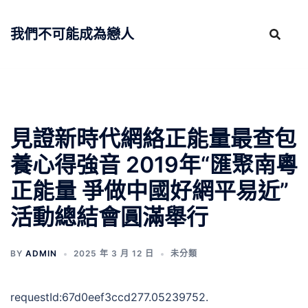
跳
至
我們不可能成為戀人
主
要
內
容
見證新時代網絡正能量最查包
養心得強音 2019年“匯聚南粵
正能量 爭做中國好網平易近”
活動總結會圓滿舉行
BY
ADMIN
2025 年 3 月 12 日
未分類
requestId:67d0eef3ccd277.05239752.