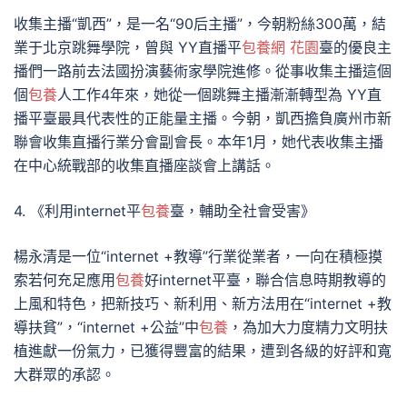
收集主播“凱西”，是一名“90后主播”，今朝粉絲300萬，結
業于北京跳舞學院，曾與 YY直播平
包養網 花園
臺的優良主
播們一路前去法國扮演藝術家學院進修。從事收集主播這個
個
包養
人工作4年來，她從一個跳舞主播漸漸轉型為 YY直
播平臺最具代表性的正能量主播。今朝，凱西擔負廣州市新
聯會收集直播行業分會副會長。本年1月，她代表收集主播
在中心統戰部的收集直播座談會上講話。
4. 《利用internet平
包養
臺，輔助全社會受害》
楊永清是一位“internet +教導”行業從業者，一向在積極摸
索若何充足應用
包養
好internet平臺，聯合信息時期教導的
上風和特色，把新技巧、新利用、新方法用在“internet +教
導扶貧”，“internet +公益”中
包養
，為加大力度精力文明扶
植進獻一份氣力，已獲得豐富的結果，遭到各級的好評和寬
大群眾的承認。