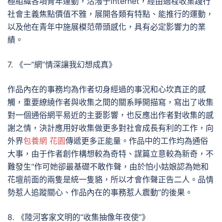
極組織各項青年運動，活潑于internet，經由過程收集踐行
社會主義焦點價值不雅，展開各類有特點、能推行的運動，
以及他在青年中施展模范帶頭感化，具有必定影響力的業
績。
7. 《一“網”情深讓我幻想成真》
作品內在的事務均為作者切身經過的事況和心坎真正的感
觸，重要繚繞作者與收集之間的關系睜開描寫，寫出了收集
對一個通俗網平易近的主要影響，也反應出作者對收集的感
謝之情，決計應用好收集做更多對社會成長有利的工作，向
外界
包養網 花園
傳遞更多正能量。作品中的工作均為通俗
大事，由于作者創作構想較為奇特、謀篇立意較為新奇，不
難發生“作可她卻最基礎不敢作聲，由於怕小姑娘認為她和
花壇前面的兩隻是統一隻貉，所以才會作聲正告二人。品情
勢惹人追蹤關心、作品內在的事務惹人震動”的後果。
8. 《陸河客家文明的“收集抽像年夜使”》