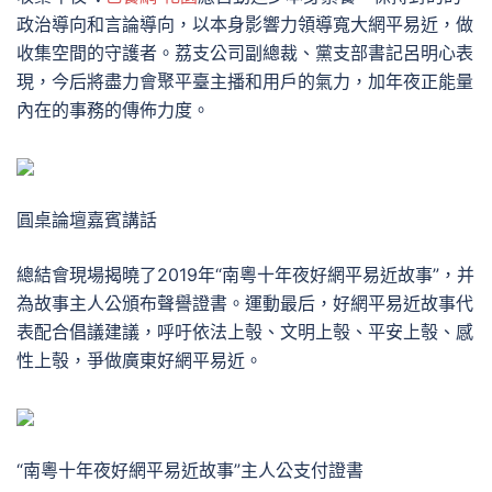
政治導向和言論導向，以本身影響力領導寬大網平易近，做
收集空間的守護者。荔支公司副總裁、黨支部書記呂明心表
現，今后將盡力會聚平臺主播和用戶的氣力，加年夜正能量
內在的事務的傳佈力度。
圓桌論壇嘉賓講話
總結會現場揭曉了2019年“南粵十年夜好網平易近故事”，并
為故事主人公頒布聲譽證書。運動最后，好網平易近故事代
表配合倡議建議，呼吁依法上彀、文明上彀、平安上彀、感
性上彀，爭做廣東好網平易近。
“南粵十年夜好網平易近故事”主人公支付證書