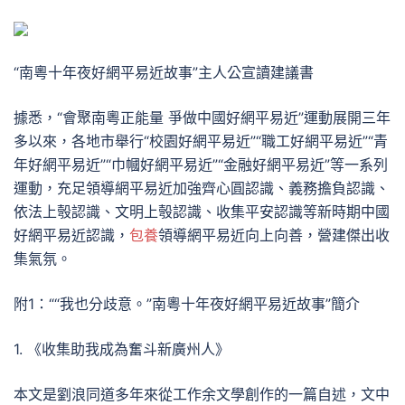
“南粵十年夜好網平易近故事”主人公宣讀建議書
據悉，“會聚南粵正能量 爭做中國好網平易近”運動展開三年
多以來，各地市舉行“校園好網平易近”“職工好網平易近”“青
年好網平易近”“巾幗好網平易近”“金融好網平易近”等一系列
運動，充足領導網平易近加強齊心圓認識、義務擔負認識、
依法上彀認識、文明上彀認識、收集平安認識等新時期中國
好網平易近認識，
包養
領導網平易近向上向善，營建傑出收
集氣氛。
附1：““我也分歧意。”南粵十年夜好網平易近故事”簡介
1. 《收集助我成為奮斗新廣州人》
本文是劉浪同道多年來從工作余文學創作的一篇自述，文中