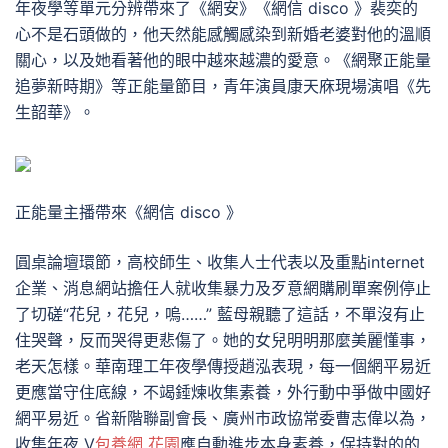
年夜學等單元分辨帶來了《網安》《網信 disco 》裴奕的
心不是石頭做的，他天然能感觸感染到新婚老婆對他的溫順
關心，以及她看著他的眼中越來越濃的愛意。《網聚正能量
追夢新時期》等正能量節目，青年演員康天庥現場演唱《先
生韶華》。
正能量主播帶來《網信 disco 》
圓桌論壇環節，高校師生、收集人士代表以及重點internet
企業、消息網站擔任人就收集暴力及歹意網購刷單案例停止
了切磋“花兒，花兒，嗚……” 藍母親聽了這話，不單沒有止
住哭聲，反而哭得更悲傷了。她的女兒明明那麼美麗懂事，
老天怎樣。華南理工年夜學傳授趙泓表現，每一個網平易近
更應當守住底線，不竭錘煉收集素養，外行動中爭做中國好
網平易近。省新階聯副會長、廣州市政協常委曹志偉以為，
收集年夜 V
包養網 花園
應自動進步本身素養，保持對的的