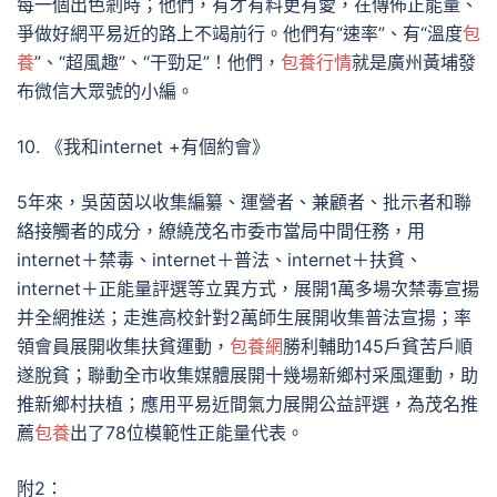
每一個出色剎時；他們，有才有料更有愛，在傳佈正能量、
爭做好網平易近的路上不竭前行。他們有“速率”、有“溫度
包
養
”、“超風趣”、“干勁足”！他們，
包養行情
就是廣州黃埔發
布微信大眾號的小編。
10. 《我和internet +有個約會》
5年來，吳茵茵以收集編纂、運營者、兼顧者、批示者和聯
絡接觸者的成分，繚繞茂名市委市當局中間任務，用
internet＋禁毒、internet＋普法、internet＋扶貧、
internet＋正能量評選等立異方式，展開1萬多場次禁毒宣揚
并全網推送；走進高校針對2萬師生展開收集普法宣揚；率
領會員展開收集扶貧運動，
包養網
勝利輔助145戶貧苦戶順
遂脫貧；聯動全市收集媒體展開十幾場新鄉村采風運動，助
推新鄉村扶植；應用平易近間氣力展開公益評選，為茂名推
薦
包養
出了78位模範性正能量代表。
附2：