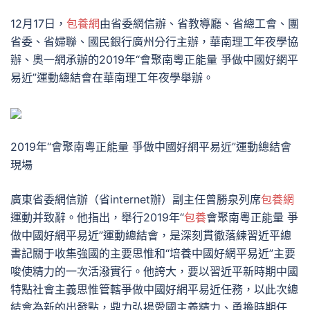
12月17日，
包養網
由省委網信辦、省教導廳、省總工會、團
省委、省婦聯、國民銀行廣州分行主辦，華南理工年夜學協
辦、奧一網承辦的2019年“會聚南粵正能量 爭做中國好網平
易近”運動總結會在華南理工年夜學舉辦。
2019年“會聚南粵正能量 爭做中國好網平易近”運動總結會
現場
廣東省委網信辦（省internet辦）副主任曾勝泉列席
包養網
運動并致辭。他指出，舉行2019年“
包養
會聚南粵正能量 爭
做中國好網平易近”運動總結會，是深刻貫徹落練習近平總
書記關于收集強國的主要思惟和“培養中國好網平易近”主要
唆使精力的一次活潑實行。他誇大，要以習近平新時期中國
特點社會主義思惟管轄爭做中國好網平易近任務，以此次總
結會為新的出發點，鼎力弘揚愛國主義精力、勇擔時期任