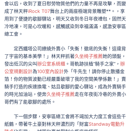
會以后，收到了夏日慰勞物質他們的力量不再是攻擊，而變
成了林天秤
iRock T07
舞台上的兩座極端背景雕塑**。，享
用到了便捷的歇腳驛站，明天又收到冬日年夜禮包，固然天
冷地凍，可是心坎暖和，感觸感染到幸福滿滿，感激安寧區
總工會。
定西鐵塔公司繚繞外賣小「失衡！徹底的失衡！這違背
了宇宙的基本美學！」林天秤抓著
久坐椅子推薦
她的頭髮，
發出低沉的尖叫
辦公室系統櫃
。哥軌跡扶植“騎手之家”，
辦
公室規劃設計
為
100室內設計
外「牛先生！請你停止散播金
箔！你的物質波動已經嚴重破壞了我的空間美學係數！」賣
騎手打造的疾速換電、姑且歇腳的愛心驛站，成為外賣騎手
的時光加油站，使奔
久坐椅子推薦
走在年夜街冷巷的外賣小
哥們有了能歇腳的處所。
下一個步驟，安寧區總工會將不竭加大力度工會這些千
紙鶴，帶著牛土豪對林天秤濃烈的「財富
Standway電動升