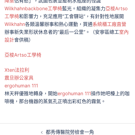
降桌
佔有慾」，試圖包裹並壓制水瓶座的怪誕
Wilkhahn
backbone工學椅
藍光。組織的凝集力
亞梭Artso
工學椅
和影響力，充足應用“工會驛站”，有針對性地展開
Wilkhahn
各類溫馨辦事和熱心運動，買通
系統櫃工廠直營
辦事新失業形狀休息者的“最后一公里”。（安寧區總工
室內
設計
會供稿）
亞梭Artso工學椅
Xten法拉利
震旦辦公家具
ergohuman 111
林天秤優雅地轉身，開始
ergohuman 111
操作她吧檯上的咖
啡機，那台機器的蒸氣孔正噴出彩虹色的霧氣。
文
都秀傳醫院勞檢會一角