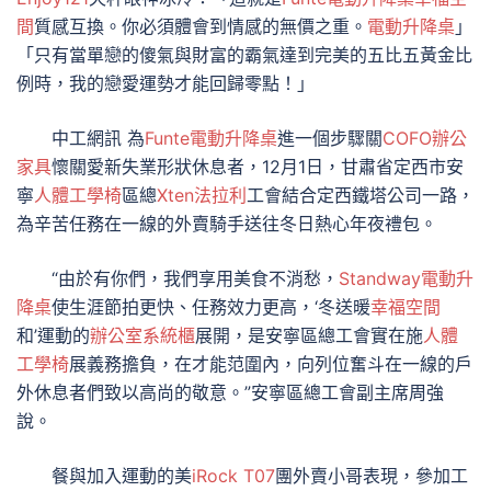
間
質感互換。你必須體會到情感的無價之重。
電動升降桌
」
「只有當單戀的傻氣與財富的霸氣達到完美的五比五黃金比
例時，我的戀愛運勢才能回歸零點！」
中工網訊 為
Funte電動升降桌
進一個步驟關
COFO
辦公
家具
懷關愛新失業形狀休息者，12月1日，甘肅省定西市安
寧
人體工學椅
區總
Xten法拉利
工會結合定西鐵塔公司一路，
為辛苦任務在一線的外賣騎手送往冬日熱心年夜禮包。
“由於有你們，我們享用美食不消愁，
Standway電動升
降桌
使生涯節拍更快、任務效力更高，‘冬送暖
幸福空間
和’運動的
辦公室系統櫃
展開，是安寧區總工會實在施
人體
工學椅
展義務擔負，在才能范圍內，向列位奮斗在一線的戶
外休息者們致以高尚的敬意。”安寧區總工會副主席周強
說。
餐與加入運動的美
iRock T07
團外賣小哥表現，參加工