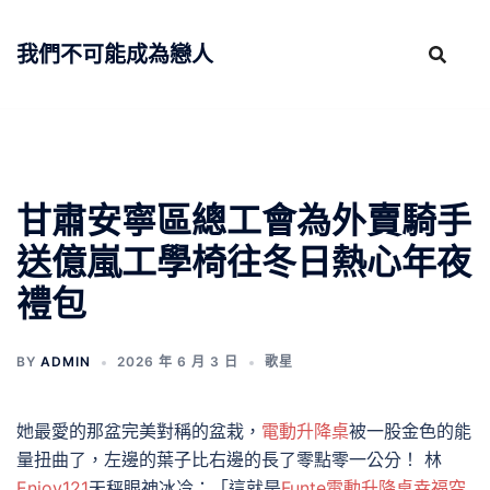
跳
至
我們不可能成為戀人
主
要
內
容
甘肅安寧區總工會為外賣騎手
送億嵐工學椅往冬日熱心年夜
禮包
BY
ADMIN
2026 年 6 月 3 日
歌星
她最愛的那盆完美對稱的盆栽，
電動升降桌
被一股金色的能
量扭曲了，左邊的葉子比右邊的長了零點零一公分！ 林
Enjoy121
天秤眼神冰冷：「這就是
Funte電動升降桌
幸福空