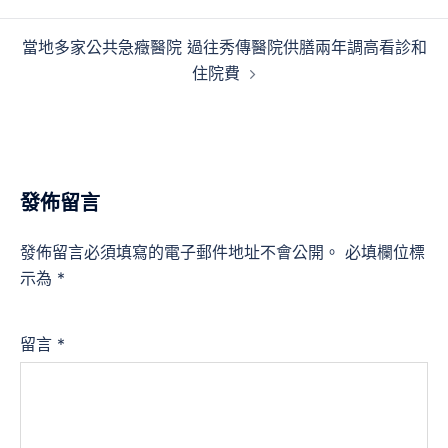
章
導
當地多家公共急癥醫院 過往秀傳醫院供膳兩年調高看診和
覽
住院費
發佈留言
發佈留言必須填寫的電子郵件地址不會公開。
必填欄位標
示為
*
留言
*