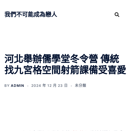
跳
至
我們不可能成為戀人
主
要
內
容
河北舉辦儒學堂冬令營 傳統
找九宮格空間射箭課備受喜愛
BY
ADMIN
2024 年 12 月 23 日
未分類