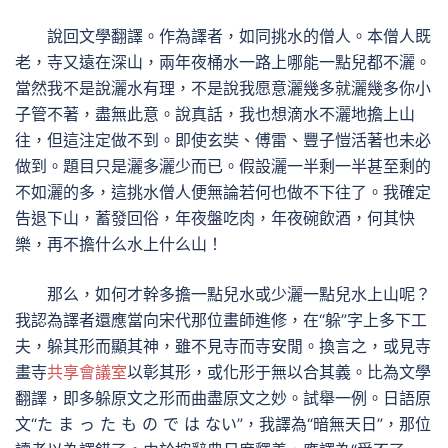
說回文學翻譯。作為譯者，如同挑水的僧人。本僧人既
老，寺又遠在深山，兩年夜桶水一路上哪能一點兒都不灑。
當然我不是說灑水有理，不是說我愿意灑幾多就灑幾多你小
子管不著，盡無此意。說真話，我也想滴水不灑地擔上山
往，但這注定做不到。即使玄奘、傅雷、豐子愷活著也未必
做到。題目只是灑多灑少而已。假設灑一半剩一半甚至剩的
不如灑的多，這挑水僧人便無論若何也做不下往了。我確定
告退下山，蓄發回俗，年夜盤吃肉，年夜碗飲酒，何其快
樂，再不擔什么水上什么山！
那么，如何才幹多擔一點兒水或少灑一點兒水上山呢？
我認為譯者還應當向宋代那位畫師進修，在“躲”字上多下工
夫，躲其形而顯其神，雖不見寺而寺安閒。換言之，或見寺
畫寺
共享會議室
以彰其形，或化形于無以合其義。比為文學
翻譯，即多躲原文之形而曲盡原文之妙。試舉一例。日語原
文“た ま っ た も の で は ない”，我譯為“暗無天日”，那位