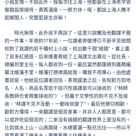
小我友情。不說此外，我每次往上海，他都要在上海老字號
餐館設席接待，貴賓滿座，一醉方休。喏，都說上海人瞧不
起鄉間人，完整惹是生非嘛！
時光無限，此外就不再說了，這里只說觸及他翻譯不雅
的一件事。年夜約17年前，一位讀者旁徵博引不辭辛苦檢閱
校對了我譯的若干種村上小說，校出數千個“過錯”，書上畫
了良多紅道道，后來連書寄給了上海譯文出書社。從社長、
總編到室主任，每人都收到一份。最后當然都匯總到義務編
纂沈維藩手里。維藩打德律風給我，囑我不用專心，由他處
置就是。他給這位讀者回信，表現感激之后，告知對方如地
名、人名、商品名等若干技巧性誤譯是可以接收的（“林師
長教師也會興奮接收的”），但屬于文學性的則不克不及接
收，“林譯不克不及動，一動味就變了”。最后他懇切相勸，
勸對方懂得，一來翻譯是個苦差事，并非人人都愿意、都可
以或許吃這個苦的；二來沒有過錯的翻譯世界上是沒有的。
比如挑水上山，山高路陡，水總要灑一點兒出往——所以不
單要看灑了幾多水，更應看擔上往幾多水。