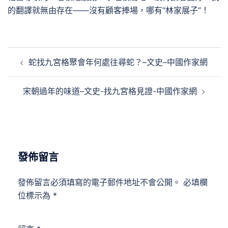
的翻譯就無由存在——沒有顧客捧場，哪有“林家展子”！
文
蛇找九宮格聚會年何處往尋蛇？–文史–中國作家網
章
導
宋朝過年的味道–文史-找九宮格見證-中國作家網
覽
發佈留言
發佈留言必須填寫的電子郵件地址不會公開。
必填欄
位標示為
*