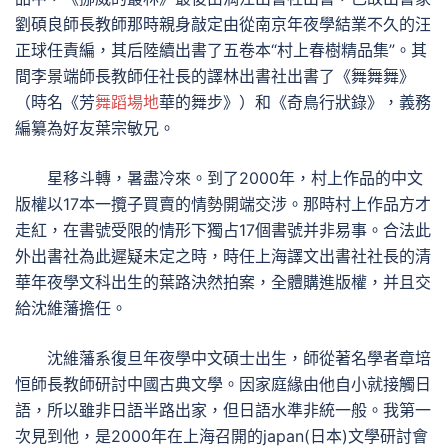
劉碩良師長教師那時親身敲定由從南京年夜學結業不久的汪
正球任責編，其后陸續出書了五卷本“村上春樹精品集”。其
間李景端師長教師任社長的譯林出書社出書了《舞舞舞》
（時名《芳
舞蹈場地
華的舞步》）和《奇鳥行狀錄》，義務
編纂為好友葉宗敏兄。
星移斗轉，暑盡冷來。到了2000年，村上作品的中文
版權以17本一攬子買賣的情勢開端交涉。那時村上作品方才
走紅，在書號受限的情形下獨占17個書號并非易事。合法此
外出書社為此遲疑未定之時，時任上海譯文出書社社長的清
華年夜學文科出生的葉路決然拍案，全體購進版權，并且交
給沈維藩擔任。
沈維藩系復旦年夜學中文碩士出生，師從著名學者章培
恒師長教師研討中國古典文學。因家庭緣由他自小就接觸日
語，所以雖非日語半路出家，但日語水準非統一般。我第一
次見到他，是2000年在上海召開的japan(日本)文學研討會