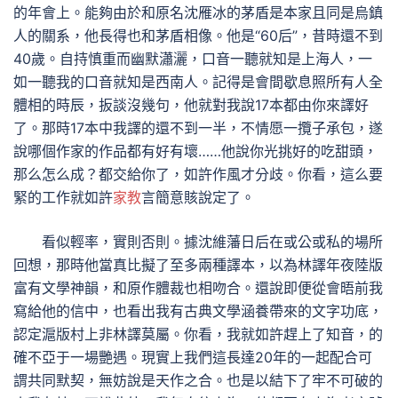
的年會上。能夠由於和原名沈雁冰的茅盾是本家且同是烏鎮
人的關系，他長得也和茅盾相像。他是“60后”，昔時還不到
40歲。自持慎重而幽默瀟灑，口音一聽就知是上海人，一
如一聽我的口音就知是西南人。記得是會間歇息照所有人全
體相的時辰，扳談沒幾句，他就對我說17本都由你來譯好
了。那時17本中我譯的還不到一半，不情愿一攬子承包，遂
說哪個作家的作品都有好有壞……他說你光挑好的吃甜頭，
那么怎么成？都交給你了，如許作風才分歧。你看，這么要
緊的工作就如許
家教
言簡意賅說定了。
看似輕率，實則否則。據沈維藩日后在或公或私的場所
回想，那時他當真比擬了至多兩種譯本，以為林譯年夜陸版
富有文學神韻，和原作體裁也相吻合。還說即便從會晤前我
寫給他的信中，也看出我有古典文學涵養帶來的文字功底，
認定滬版村上非林譯莫屬。你看，我就如許趕上了知音，的
確不亞于一場艷遇。現實上我們這長達20年的一起配合可
謂共同默契，無妨說是天作之合。也是以結下了牢不可破的