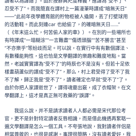
讀者以為譯錯了。由於按辭典尺度釋義，應譯為“受不了、
忍受不了”。而我簡直在譯村上一篇漫筆時譯成“暗無天日”
——“此前年夜學體育館的貯物柜被人撬開，丟了打壁球用
的活動鞋。而此刻連car 也給偷了，的確暗無天日……”
（《年末這么忙，何苦偷人家的車》）。在別的一些場所也
有時譯成“一塌糊涂”“一言難盡”“傷透頭腦”“苦不勝言”甚至
“不亦樂乎”等紛歧而足。可以說，在實行中有有數個譯法、
有數種能夠性，這也恰是文學翻譯的樂趣和難度地點。當
然，老誠實實譯為“受不了”的時辰也不是沒有。但若十足依
樣畫葫蘆似的譯成“受不了”，那么，村上君受得了受不了我
不了解，歸正我是“受不了”，讀者確定也早就“受不了”了。
由於你把人家譯逝世了，譯得魂靈出竅，成了衣帽架。在文
學翻譯上，這才是真正無可救藥的“誤譯”。
我這么說，并不是請求讀者人人都必需是宋代那位考
官，更不是針對特定讀者反唇相譏，而是借此機遇再絮聒一
遍文學翻譯是怎么一個工具。不夸張地說，我對讀者伴侶是
相當尊敬的，也很是感謝。事理很簡略，沒有讀者愛好，我