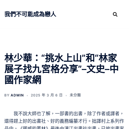
跳
至
我們不可能成為戀人
主
要
內
容
林少華：“挑水上山”和“林家
展子找九宮格分享”–文史–中
國作家網
BY
ADMIN
2025 年 3 月 6 日
未分類
我不說大師也了解，一部書的出書，除了作者或譯者，
還得趕上好的出書社、好的義務編纂才行。拙譯村上系列作
品中，《挪威的叢林》最後由漓江出書社出書，已故出書家