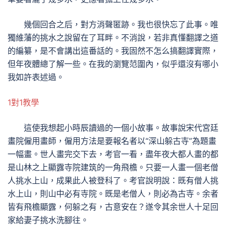
幾個回合之后，對方消聲匿跡。我也很快忘了此事。唯
獨維藩的挑水之說留在了耳畔。不消說，若非真懂翻譯之道
的編纂，是不會講出這番話的。我固然不怎么搞翻譯實際，
但年夜體總了解一些。在我的瀏覽范圍內，似乎還沒有哪小
我如許表述過。
1對1教學
這使我想起小時辰讀過的一個小故事。故事說宋代宮廷
畫院僱用畫師，僱用方法是要報名者以“深山躲古寺”為題畫
一幅畫。世人畫完交下去，考官一看，盡年夜大都人畫的都
是山林之上顯露寺院建筑的一角飛檐。只要一人畫一個老僧
人挑水上山，成果此人被登科了。考官說明說：既有僧人挑
水上山，則山中必有寺院。既是老僧人，則必為古寺。余者
皆有飛檐顯露，何躲之有，古意安在？遂令其余世人十足回
家給妻子挑水洗腳往。