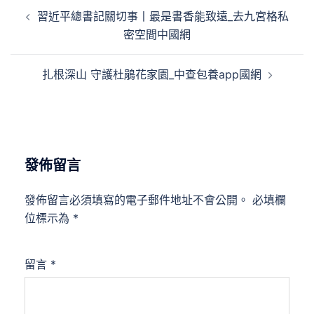
文
習近平總書記關切事丨最是書香能致遠_去九宮格私
章
密空間中國網
導
覽
扎根深山 守護杜鵑花家園_中查包養app國網
發佈留言
發佈留言必須填寫的電子郵件地址不會公開。
必填欄
位標示為
*
留言
*