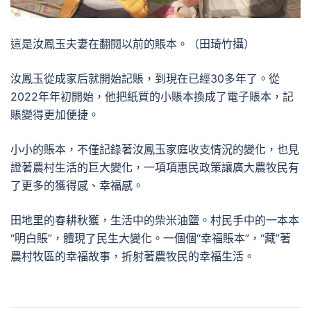
這是汝鳳玉夫妻在翻閱以前的賬本。（田琦竹攝）
汝鳳玉從成家后就開始記賬，到現在已經30多年了。從
2022年年初開始，他把紙質的小賬本換成了電子賬本，記
賬變得更加便捷。
小小的賬本，不僅記錄著汝鳳玉家庭收支情況的變化，也見
證著農村生活的巨大變化，一項項惠民政策讓廣大農牧民有
了更多的獲得感、幸福感。
田地里的春耕秋獲，生活中的柴米油鹽。村民手中的一本本
“明白賬”，體現了民生大變化。一個個“幸福賬本”，“藏”著
農村牧區的幸福故事，折射著農牧民的幸福生活。