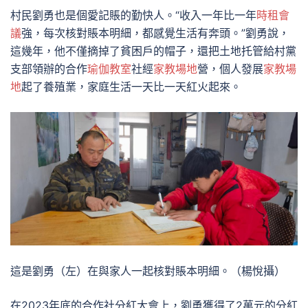
村民劉勇也是個愛記賬的勤快人。“收入一年比一年
時租會
議
強，每次核對賬本明細，都感覺生活有奔頭。”劉勇說，
這幾年，他不僅摘掉了貧困戶的帽子，還把土地托管給村黨
支部領辦的合作
瑜伽教室
社經
家教場地
營，個人發展
家教場
地
起了養殖業，家庭生活一天比一天紅火起來。
這是劉勇（左）在與家人一起核對賬本明細。（楊悅攝）
在2023年底的合作社分紅大會上，劉勇獲得了2萬元的分紅