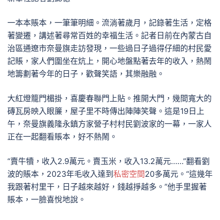
一本本賬本，一筆筆明細。流淌著歲月，記錄著生活，定格
著變遷，講述著尋常百姓的幸福生活。記者日前在內蒙古自
治區通遼市奈曼旗走訪發現，一些過日子過得仔細的村民愛
記賬，家人們圍坐在炕上，開心地盤點著去年的收入，熱鬧
地籌劃著今年的日子，歡聲笑語，其樂融融。
大紅燈籠門楣掛，喜慶春聯門上貼。推開大門，幾間寬大的
磚瓦房映入眼簾，屋子里不時傳出陣陣笑聲。這是19日上
午，奈曼旗義隆永鎮方家營子村村民劉波家的一幕，一家人
正在一起翻看賬本，好不熱鬧。
“賣牛犢，收入2.9萬元。賣玉米，收入13.2萬元……”翻看劉
波的賬本，2023年毛收入達到
私密空間
20多萬元。“這幾年
我跟著村里干，日子越來越好，錢越掙越多。”他手里握著
賬本，一臉喜悅地說。