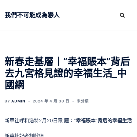
跳
至
我們不可能成為戀人
主
要
內
容
新春走基層丨“幸福賬本”背后
去九宮格見證的幸福生活_中
國網
BY
ADMIN
2024 年 4 月 30 日
未分類
新華社呼和浩特2月20日電
題：“幸福賬本”背后的幸福生活
新華社記者劉懿德