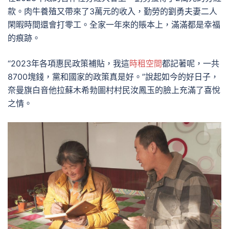
款。肉牛養殖又帶來了3萬元的收入，勤勞的劉勇夫妻二人
閑暇時間還會打零工。全家一年來的賬本上，滿滿都是幸福
的痕跡。
“2023年各項惠民政策補貼，我這
時租空間
都記著呢，一共
8700塊錢，黨和國家的政策真是好。”說起如今的好日子，
奈曼旗白音他拉蘇木希勃圖村村民汝鳳玉的臉上充滿了喜悅
之情。