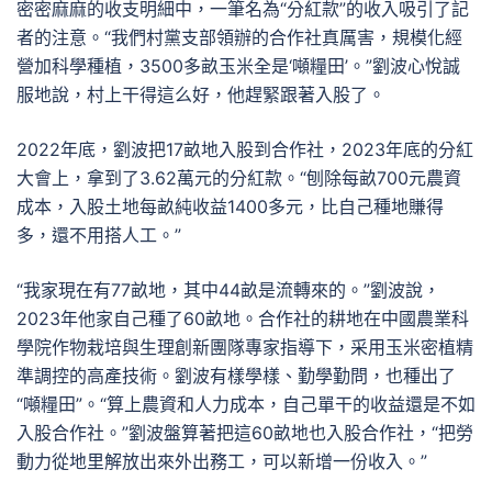
密密麻麻的收支明細中，一筆名為“分紅款”的收入吸引了記
者的注意。“我們村黨支部領辦的合作社真厲害，規模化經
營加科學種植，3500多畝玉米全是‘噸糧田’。”劉波心悅誠
服地說，村上干得這么好，他趕緊跟著入股了。
2022年底，劉波把17畝地入股到合作社，2023年底的分紅
大會上，拿到了3.62萬元的分紅款。“刨除每畝700元農資
成本，入股土地每畝純收益1400多元，比自己種地賺得
多，還不用搭人工。”
“我家現在有77畝地，其中44畝是流轉來的。”劉波說，
2023年他家自己種了60畝地。合作社的耕地在中國農業科
學院作物栽培與生理創新團隊專家指導下，采用玉米密植精
準調控的高產技術。劉波有樣學樣、勤學勤問，也種出了
“噸糧田”。“算上農資和人力成本，自己單干的收益還是不如
入股合作社。”劉波盤算著把這60畝地也入股合作社，“把勞
動力從地里解放出來外出務工，可以新增一份收入。”