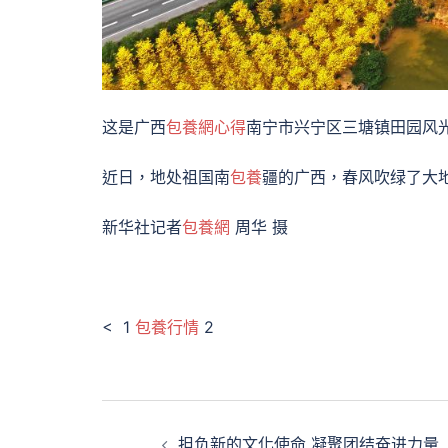
这是广西
包養網心得
南宁市兴宁区三塘镇田园风光
近日，地处祖国南
包養
疆的广西，春风吹绿了大
新华社记者
包養網
周华 摄
< 1
包養行情
2
文
担负新的文化使命 凝聚团结奋进力量