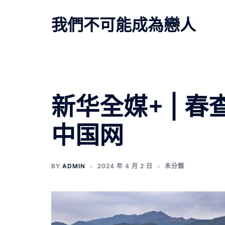
跳
至
我們不可能成為戀人
主
要
內
容
新华全媒+ | 
中国网
BY
ADMIN
2024 年 4 月 2 日
未分類