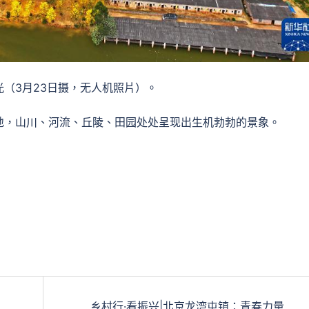
（3月23日摄，无人机照片）。
地，山川、河流、丘陵、田园处处呈现出生机勃勃的景象。
乡村行·看振兴|北京龙湾屯镇：青春力量