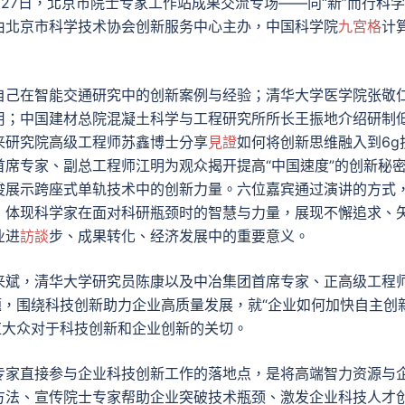
2月27日，北京市院士专家工作站成果交流专场——向“新”而行科
由北京市科学技术协会创新服务中心主办，中国科学院
九宮格
计
自己在智能交通研究中的创新案例与经验；清华大学医学院张敬
用；中国建材总院混凝土科学与工程研究所所长王振地介绍研制
来研究院高级工程师苏鑫博士分享
見證
如何将创新思维融入到6g
首席专家、副总工程师江明为观众揭开提高“中国速度”的创新秘
俊展示跨座式单轨技术中的创新力量。六位嘉宾通过演讲的方式
，体现科学家在面对科研瓶颈时的智慧与力量，展现不懈追求、
业进
訪談
步、成果转化、经济发展中的重要意义。
来斌，清华大学研究员陈康以及中冶集团首席专家、正高级工程
题，围绕科技创新助力企业高质量发展，就“企业如何加快自主创新
应大众对于科技创新和企业创新的关切。
专家直接参与企业科技创新工作的落地点，是将高端智力资源与
方法、宣传院士专家帮助企业突破技术瓶颈、激发企业科技人才