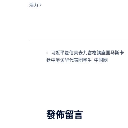
活力。
文
习近平复信美去九宮格講座国马斯卡
章
廷中学访华代表团学生_中国网
導
覽
發佈留言