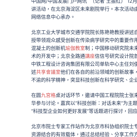
中国网/中国发展门户网讯 （记者 王振红） 1
讲活动，在北京海淀区未来剧院举行。本次活动
网络信息中心承办。
北京工业大学城市交通学院院长陈艳艳教授讲述
授带领观众感受创新在传染病学研究中的重要作
混凝土的创新机
瑜伽教室
制；中国移动研究院未
术的开发中；北京全路通
講座
信信号研究设计院
中铁工程设计咨询集团有限公司单轨中心主任刘
述
共享會議室
他们在各自的前沿领域的创新故事
不渝的科学精神，突显科技创新在科学研究、企
在圆
九宮格
桌对话环节，邀请中国工程院院士张
华参与讨论。嘉宾以“科技创新：对话未来”为主
“科技型企业如何更好发展”等话题进行探讨，回
北京市院士专家工作站作为北京市科协组织院士
资源结合的有效载体，通过总结经验、分享工作