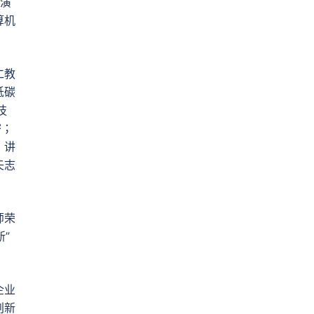
学演
算机
仁教
低碳
技
密；
，讲
矢志
师荣
”
企业
创新