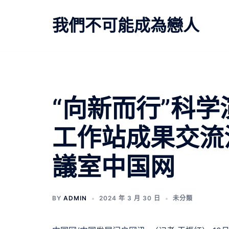
跳
至
我們不可能成為戀人
主
要
內
容
“向新而行”科学
工作站成果交流
議室中国网
BY
ADMIN
2024 年 3 月 30 日
未分類