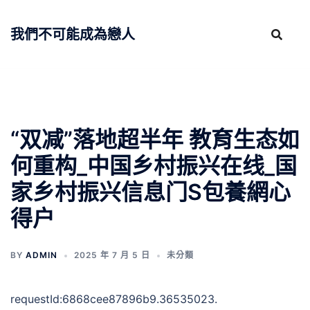
跳
至
我們不可能成為戀人
主
要
內
容
“双减”落地超半年 教育生态如
何重构_中国乡村振兴在线_国
家乡村振兴信息门S包養網心
得户
BY
ADMIN
2025 年 7 月 5 日
未分類
requestId:6868cee87896b9.36535023.