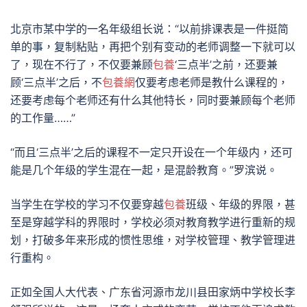
北京市某中学的一名年级组长说：“以前排课表是一件挺简
单的事，复制粘贴，再把个别有变动的老师调整一下就可以
了，现在不行了，不仅要兼顾
包養
‘三点半’之前，还要兼
顾‘三点半’之后，不
包養網
仅要考虑老师是教什么课程的，
还要考虑每个老师还有什么其他特长，同时要兼顾每个老师
的工作量……”
“而且‘三点半’之后的课程不一定只开设在一个年级内，还可
能是几个年级的学生混在一起，是混龄教育。”罗滨说。
当学生在学校的学习不仅要穿越
包養
班级、年级的界限，甚
至是穿越学科的界限时，学校必须对教育教学进行重新的规
划，打破多年来形成的惯性思维，对学校管理、教学管理进
行重构。
正如全国人大代表、广东省河源市龙川县田家炳中学校长李