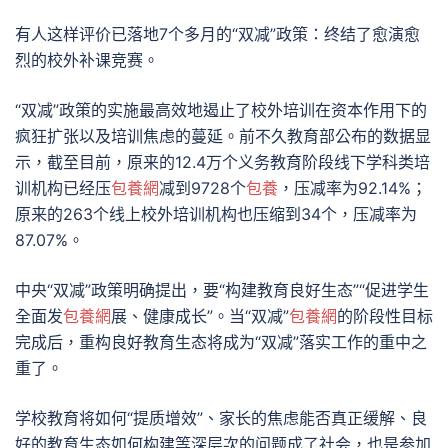
有人这样评价已落地7个多月的“双减”政策：终结了愈演愈
烈的校外补课竞赛。
“双减”政策的实施最高效地遏止了校外培训在资本作用下的
疯狂扩张以及培训焦虑的蔓延。前不久教育部公布的数据显
示，截至目前，原来的12.4万个义务教育阶段线下学科类培
训机构已经压
包養網
减到9728个
包養
，压减率为92.14%；
原来的263个线上校外培训机构也压缩到34个，压减率为
87.07%。
中央“双减”政策明确提出，要“构建教育良好生态”“促进学生
全面发
包養網
展、健康成长”。当“双减”
包養網
的阶段性目标
完成后，重构良好教育生态将成为“双减”落实工作的重中之
重了。
学校教育将如何“提质增效”、家长的焦虑能否真正缓解、良
好的教育生态如何构建等深层次的问题成了社会，也是参加