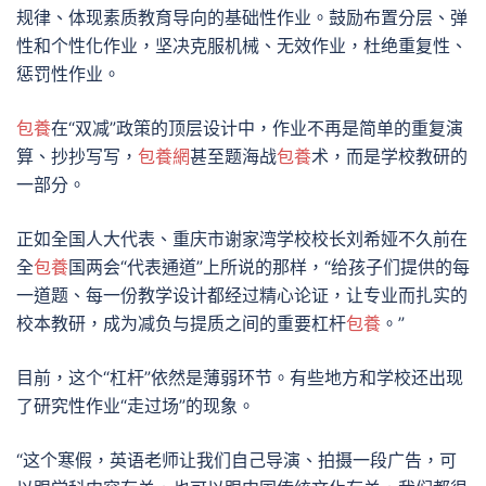
规律、体现素质教育导向的基础性作业。鼓励布置分层、弹
性和个性化作业，坚决克服机械、无效作业，杜绝重复性、
惩罚性作业。
包養
在“双减”政策的顶层设计中，作业不再是简单的重复演
算、抄抄写写，
包養網
甚至题海战
包養
术，而是学校教研的
一部分。
正如全国人大代表、重庆市谢家湾学校校长刘希娅不久前在
全
包養
国两会“代表通道”上所说的那样，“给孩子们提供的每
一道题、每一份教学设计都经过精心论证，让专业而扎实的
校本教研，成为减负与提质之间的重要杠杆
包養
。”
目前，这个“杠杆”依然是薄弱环节。有些地方和学校还出现
了研究性作业“走过场”的现象。
“这个寒假，英语老师让我们自己导演、拍摄一段广告，可