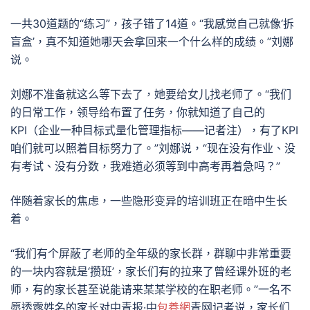
一共30道题的“练习”，孩子错了14道。“我感觉自己就像‘拆
盲盒’，真不知道她哪天会拿回来一个什么样的成绩。”刘娜
说。
刘娜不准备就这么等下去了，她要给女儿找老师了。“我们
的日常工作，领导给布置了任务，你就知道了自己的
KPI（企业一种目标式量化管理指标——记者注），有了KPI
咱们就可以照着目标努力了。”刘娜说，“现在没有作业、没
有考试、没有分数，我难道必须等到中高考再着急吗？”
伴随着家长的焦虑，一些隐形变异的培训班正在暗中生长
着。
“我们有个屏蔽了老师的全年级的家长群，群聊中非常重要
的一块内容就是‘攒班’，家长们有的拉来了曾经课外班的老
师，有的家长甚至说能请来某某学校的在职老师。”一名不
愿透露姓名的家长对中青报·中
包養網
青网记者说，家长们