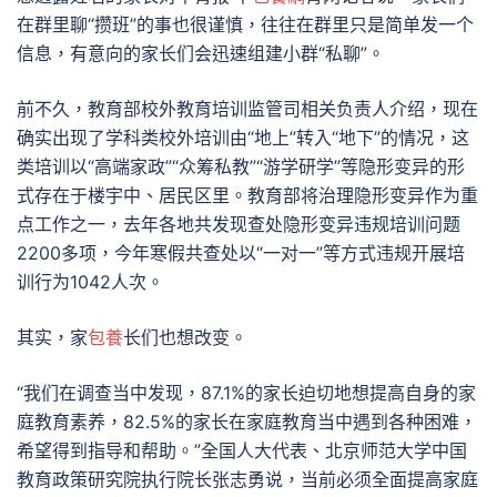
在群里聊“攒班”的事也很谨慎，往往在群里只是简单发一个
信息，有意向的家长们会迅速组建小群“私聊”。
前不久，教育部校外教育培训监管司相关负责人介绍，现在
确实出现了学科类校外培训由“地上”转入“地下”的情况，这
类培训以“高端家政”“众筹私教”“游学研学”等隐形变异的形
式存在于楼宇中、居民区里。教育部将治理隐形变异作为重
点工作之一，去年各地共发现查处隐形变异违规培训问题
2200多项，今年寒假共查处以“一对一”等方式违规开展培
训行为1042人次。
其实，家
包養
长们也想改变。
“我们在调查当中发现，87.1%的家长迫切地想提高自身的家
庭教育素养，82.5%的家长在家庭教育当中遇到各种困难，
希望得到指导和帮助。”全国人大代表、北京师范大学中国
教育政策研究院执行院长张志勇说，当前必须全面提高家庭