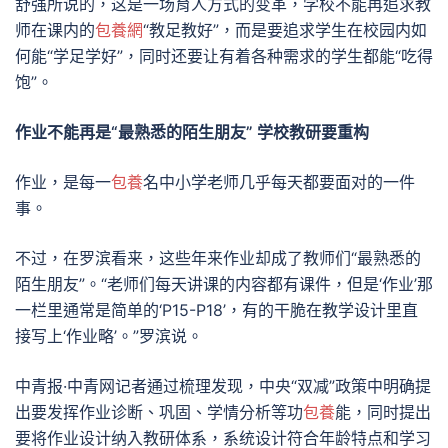
舒强所说的，这是一场育人方式的变革，学校不能再追求教
师在课内的
包養網
“教足教好”，而是要追求学生在校园内如
何能“学足学好”，同时还要让有着各种需求的学生都能“吃得
饱”。
作业不能再是“最熟悉的陌生朋友” 学校教研要重构
作业，是每一
包養
名中小学老师几乎每天都要面对的一件
事。
不过，在罗滨看来，这些年来作业却成了教师们“最熟悉的
陌生朋友”。“老师们每天讲课的内容都有课件，但是‘作业’那
一栏里通常是简单的‘P15-P18’，有的干脆在教学设计里直
接写上‘作业略’。”罗滨说。
中青报·中青网记者通过梳理发现，中央“双减”政策中明确提
出要发挥作业诊断、巩固、学情分析等功
包養
能，同时提出
要将作业设计纳入教研体系，系统设计符合年龄特点和学习