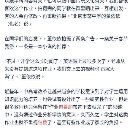
以跟学科内容有关，也可以跟中国传统文化有关，我们都很
喜欢这个作业，拍摄完的同学就在群里晒出来，互相启发，
有的人会再修改、再重新拍摄。”北京市某中学的董依依
（化名）说。
在同学们的启发下，董依依拍摄了两条广告，一条关于春节
民俗，一条是一本小说的推荐。
“不过，开学这么长时间了，英语课上过很多次了，老师从
来没有提到过这项作业，我们交上去的视频也‘石沉大
海’了。”董依依说。
近些年，中高考改革让越来越多的学校意识到了对学生运用
知识能力的培养，也尝试着设计出了一些研究性作业，但是
很多教师还只停留在“作业
包養網
布置下去就完了”的思维
中，没有通过作业分析学情的意识，久而久之，学生对这类
作业也就不重视
包養
了，甚至有些作业成了家长的负担。