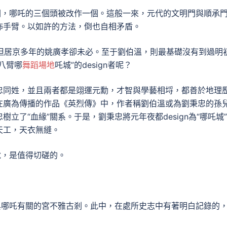
圖，哪吒的三個頭被改作一個。這般一來，元代的文明門與順承
佈手臂。以如許的方法，倒也自相矛盾。
務，但居京多年的姚廣孝卻未必。至于劉伯溫，則最基礎沒有到過明
八臂哪
舞蹈場地
吒城”的design者呢？
忠同姓，並且兩者都是翊運元勳，才智與學藝相埒，都善於地理
在廣為傳播的作品《英烈傳》中，作者稱劉伯溫或為劉秉忠的孫
立了“血緣”關系。于是，劉秉忠將元年夜都design為“哪吒城
天工，天衣無縫。
說，是值得切磋的。
與哪吒有關的宮不雅古剎。此中，在處所史志中有著明白記錄的