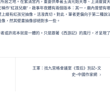
人所居之地。在紫清宮內，重要供奉著玉清元始天尊、上清靈寶
稱作“紅孩兒廟”，啟事年夜體有兩個版本：其一，廟內曾塑有
壁上繪有紅孩兒抽像，活潑真切。對此，筆者更偏向于第二種說
造像，然其壁畫抽像卻絕對多一些。
兩者或許底本就是一體的。只是跟著《西游記》的風行，才呈現
王軍：找九宮格會議室《雪后》別記–文
史–中國作家網