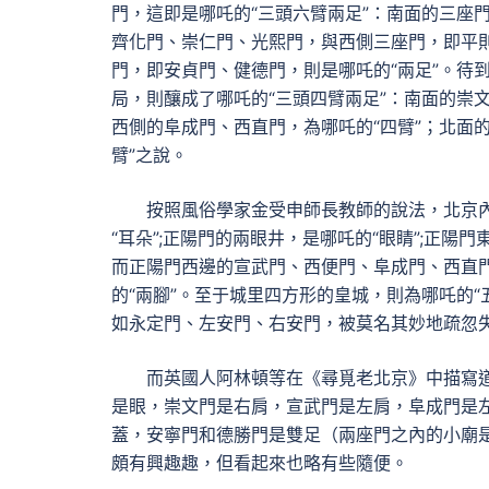
門，這即是哪吒的“三頭六臂兩足”：南面的三座
齊化門、崇仁門、光熙門，與西側三座門，即平則
門，即安貞門、健德門，則是哪吒的“兩足”。待
局，則釀成了哪吒的“三頭四臂兩足”：南面的崇
西側的阜成門、西直門，為哪吒的“四臂”；北面
臂”之說。
按照風俗學家金受申師長教師的說法，北京內
“耳朵”;正陽門的兩眼井，是哪吒的“眼睛”;正陽
而正陽門西邊的宣武門、西便門、阜成門、西直門
的“兩腳”。至于城里四方形的皇城，則為哪吒的
如永定門、左安門、右安門，被莫名其妙地疏忽
而英國人阿林頓等在《尋覓老北京》中描寫
是眼，崇文門是右肩，宣武門是左肩，阜成門是
蓋，安寧門和德勝門是雙足（兩座門之內的小廟是
頗有興趣趣，但看起來也略有些隨便。