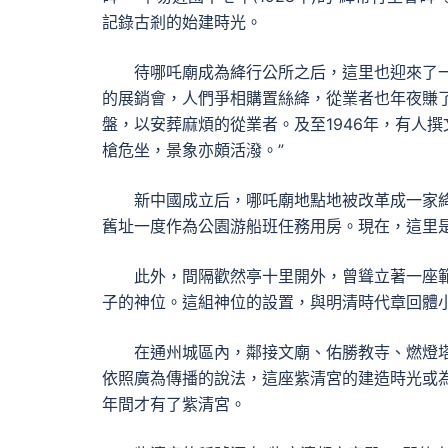
記錄古剎的始建時光。
待哪吒廟成為絳行公所之后，這里也迎來了一
的展銷會，人們爭相購置絲絳，從業者也年夜賺
盤，以安葬麻煩的從業者。及至1946年，有人
槍危坐，景象亦頗活潑。”
新中國成立后，哪吒廟地點地被改革成一家
舊址一度作為公園游船班任務用房。現在，這里
此外，間隔歡然亭十里開外，曾聳立著一座
子的神位。這組神位的設置，與明清時代章回體
在通州城區內，鄰接文廟、佑勝教寺、燃燈塔
依照廣為傳播的說法，這座紫清宮的建造時光或
年間才有了紫清宮。