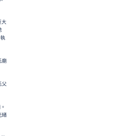
巨大
地
，執
吒廟
吒父
廟。
光緒