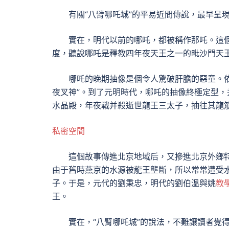
有關“八臂哪吒城”的平易近間傳說，最早呈
實在，明代以前的哪吒，都被稱作那吒。這個
度，聽說哪吒是釋教四年夜天王之一的毗沙門天
哪吒的晚期抽像是個令人驚破肝膽的惡童。
夜叉神”。到了元明時代，哪吒的抽像終極定型
水晶殿，年夜戰并殺逝世龍王三太子，抽往其龍
私密空間
這個故事傳進北京地域后，又摻進北京外鄉特
由于舊時燕京的水源被龍王壟斷，所以常常遭受水
子。于是，元代的劉秉忠，明代的劉伯溫與姚
教
王。
實在，“八臂哪吒城”的說法，不難讓讀者覺得