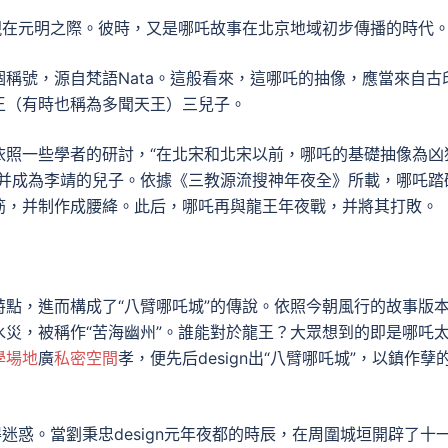
現在元明之際。彼時，又是哪吒故事在北京地域初步傳播的時代
稱號，源自梵語Nata。這般看來，這哪吒的抽像，應當來自古
王（有時也稱為多聞天王）三兒子。
依照一些學者的研討，“在北宋和北宋以前，哪吒的基礎抽像為凶
，并成為李靖的兒子。依據《三教源流搜神年夜全》所載，哪吒踏
筋，并制作成腰絳。此后，哪吒再與龍王年夜戰，并將其打敗。
點，進而構成了“八臂哪吒城”的傳說。依照今朝風行的故事版
災，被稱作“苦海幽州”。誰能對於龍王？大眾想到的即是哪吒
學場地
廣
私密空間
孝，便先后design出“八臂哪吒城”，以鎮作孽
迷惑。當劉秉忠design元年夜都的時辰，在周圍城垣開辟了十