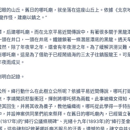
起眼的山丘。舊日的哪吒廟，就坐落在這座山丘上。依據《北京
龍作怪，建廟以鎮之。”
潭，后建哪吒廟。而在北京平易近間傳說中，有著很多關于黑龍
一頭在井口，一頭在井底。鐵鏈鎖著一條潛居潭底的黑龍。遇天
當然，除了年夜旱之年，還會有年夜澇之年。為了緩解洪澇災難
座哪吒廟。這是為了借助于已經鬧過海的三太子往鎮服龍王。可
年夜雨成災。
到明白記錄。
絳行公所。絳行動什么在此樹立公所呢？依據平易近間傳說，哪吒打
來，李靖聞訊怒髮衝冠，揮劍將哪吒劈為兩截。此事被織女得知
使其回生，并將其收為養子，教他編織術。哪吒從此學得一手特
中，并設神案供同業們前來祭拜。在舊日的哪吒廟內，已經聳立
(1817年)的“絳行公議條規碑”、光緒十九年(1893年)的“絳行圣
會碑”等，這些碑刻記敘著哪吒廟不服凡的汗青。遺憾的是，碑文中并