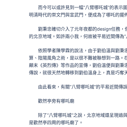
而今可以或許見到一幅“八臂哪吒城”的表示
明清時代的崇文門與宣武門，便成為了哪吒的擺
劉秉忠確切介入了元年夜都的design任
的北京地域。如許兩小我，何故被平易近間傳為“
依照學者陳學霖的說法，由于劉伯溫與劉秉
算、陰陽風角之術，是以很不難被聯想到一路。
顛末《英烈傳》等作品的宣傳，劉伯溫便與劉秉忠樹
傳說，就很天然地轉移到劉伯溫身上，真是巧奪
由此看來，有關“八臂哪吒城”的平易近間傳
歡然亭旁有哪吒廟
除了“八臂哪吒城”之說，北京地域還呈現過
是歡然亭四周的哪吒廟了。