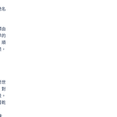
地名
潭由
旱的
，順
是，
逝世
，對
技。
著乾
會
未