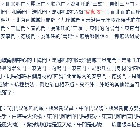
門，即文明門、麗正門、順承門，為哪吒的“三頭”；東側三座門，
門、和義門、清除門，是哪吒的“六臂”
瑜伽教室
；而北面的兩
到明初，北京內城城垣開辟了九座城門。若沿用元年夜都時代的
文門、正陽門、宣武門，為哪吒的“三頭”；東側的向陽門、東直門
的安寧門、德勝門，為哪吒的“兩足”。無論哪個版本，都無法組成
城南側中心的正陽門，是哪吒的“腦殼”;甕城工具開門，是哪吒
門東邊的崇文門、東便門、向陽門、東直門，是哪吒左側身材的“四臂
，則是哪吒右側身材的“四臂”;北面城內的安寧門、德勝門，是
“五臟”。這種說法，倒也能自相矛盾。只不外，外城的其他幾座門
失落了。
道：“前門是哪吒的頭，棋盤街是鼻，中華門是嘴，棋盤街南方雙
左手，白塔是火尖槍，東華門和西華門是雙臀，東直門和西直門
風火輪），紫禁城紅墻是混天綾，午門是心臟……”這個版本描