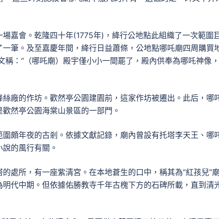
場嘉會。乾隆四十年(1775年)，絳行公地點此組織了一次範圍
了一筆。及至嘉慶年間，絳行日益蕭條，公地點哪吒廟四周購買
撰文稱：“（哪吒廟）殿宇僅小小一間罷了，殿內供奉為哪吒神像
絳絲廠的作坊。歡然亭公園建園前，這家作坊被遷出。此后，哪
是歡然亭公園海棠山景區的一部門。
範圍頗年夜的古剎。依據文獻記錄，廟內曾設有托塔李天王、哪
小說的風行有關。
的處所，有一座紫清宮。在本地蒼生的口中，稱其為“紅孩兒”
為明代中期。但依據佑勝教寺千年古槐下方的石碑所載，直到清