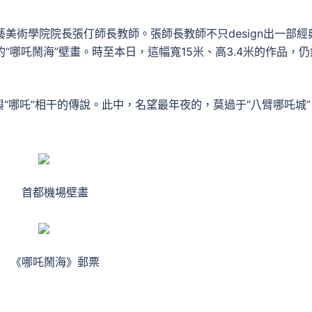
工藝美術學院院長張仃師長教師。張師長教師不只design出一部經
的“哪吒鬧海”壁畫。時至本日，這幅寬15米、高3.4米的作品，仍
“哪吒”相干的傳說。此中，名望最年夜的，莫過于“八臂哪吒城”
首都機場壁畫
《哪吒鬧海》郵票