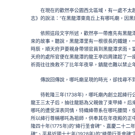
在現在的歡然亭公園西北區域，有一處不太
志》的說法：“在黑龍潭東南丘上有哪吒廟，因黑
依照這段文字所述，歡然亭一帶應先有黑龍
來的故事。聽說，黑龍潭里有一根很長的鐵鏈，
時辰，順天府尹要親身帶領官員到黑龍潭求雨。
天府的處所官便在黑龍潭的龍王亭四周建起了一
祈雨往往挽救不了比年年夜旱，鎮龍也難以禁止
傳說回傳說，哪吒廟呈現的時光，卻找尋不
待乾隆三年(1738年)，哪吒廟內創立起
龍王三太子后，抽往龍筋為父親做了束甲絳。后
哪吒的遭受深表同情，特織絳帶系在哪吒腰間，
所以絳行尊稱哪吒為祖師，供奉其在年夜殿的正
隆四十年(1775年)的“絳行圣會碑”、嘉慶二十二年
碑”、平易近國十七年(1928年)的“絳帶行圣