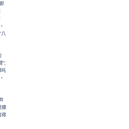
即
座
布
，
“八
的
”;
哪吒
，
井
是膝
寫得