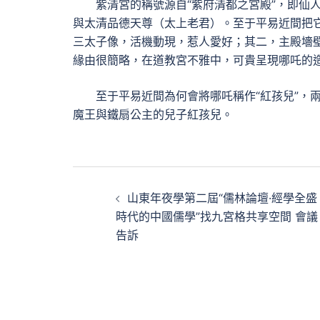
紫清宮的稱號源自“紫府清都之宮殿”，即仙
與太清品德天尊（太上老君）。至于平易近間把它
三太子像，活機動現，惹人愛好；其二，主殿墻
緣由很簡略，在道教宮不雅中，可貴呈現哪吒的
至于平易近間為何會將哪吒稱作“紅孩兒”，
魔王與鐵扇公主的兒子紅孩兒。
文
山東年夜學第二屆“儒林論壇·經學全盛
章
時代的中國儒學”找九宮格共享空間 會議
告訴
導
覽