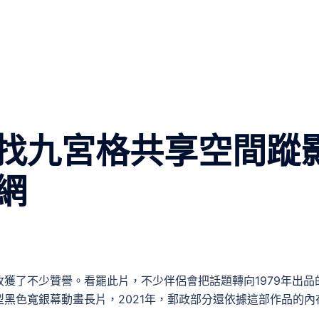
找九宮格共享空間蹤
網
獲了不少贊譽。看罷此片，不少伴侶會把話題轉向1979年出品
黑色寬銀幕動畫長片，2021年，郵政部分還依據這部作品的內