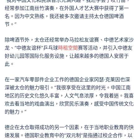
“我对中国文化和民族音乐充满兴趣。我还学会了吹竹笛，
经常参加江南丝竹演奏，在外国人才艺大赛中获得了第一
名。因为中文熟练，我还被多次邀请主持太仓德国啤酒
节。”
除啤酒节外，太仓还经常举办马拉松友谊赛、中德艺术家沙
龙、“中德友谊杯”乒乓球
時租空間
赛等活动，并引入中德友
好幼儿园等国际化服务设施，让越来越多的德国人安居于
此。
在一家汽车零部件企业工作的德国企业家冈瑟·克莱因也深
深被太仓的魅力吸引。“我很享受在这里的时光。中国江南
地区的历史文化悠久丰富，人文气息浓厚，令我着迷。我喜
欢去看当地的戏曲演出，欣赏民乐演奏，感受中国传统文化
的魅力。”
德企在太仓取得成功的另一个因素，在于当地职业教育的快
速发展。德国职业教育中的“双元制”是指通过校企合作，以