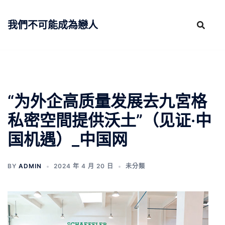
跳
至
我們不可能成為戀人
主
要
內
容
“为外企高质量发展去九宮格
私密空間提供沃土”（见证·中
国机遇）_中国网
BY
ADMIN
2024 年 4 月 20 日
未分類