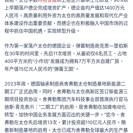
目前，太仓半数
時租會議
以上德企开展本土化研发，90%以
上早期落户德企完成增资扩产，德企亩均产值达1400万元
人民币。高质量利用外资为太仓的高质量发展和现代化产业
体系建设作出重要贡献，而德企也在积极融入中国市场的过
程中抓住中国机遇，实现转型升级。
作为第一家落户太仓的德国企业，弹簧制造商克恩—里伯斯
在30年的时间里，先后11次增资，从最初仅6名员工、占地
400平方米的“小作坊”发展成为拥有7万平方米自建厂房、
年产值15亿元人民币的“弹簧王国”。
2023年底，德国轴承制造商舍弗勒太仓制造基地新能源二
期工厂正式启用。同时，舍弗勒与太仓高新区签订新能源三
期项目投资协议。舍弗勒集团汽车科技事业部首席执行官马
迪斯·青克表示：“二期工厂的启用，是舍弗勒在加速电动化
转型、加快中国业务发展方面迈出的关键一步。”迄今，舍
弗勒在太仓先后增资13次，累计投资超110亿元人民币。随
着新制造基地的启用，太仓已成为舍弗勒全球最大的生产基