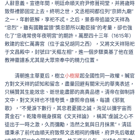
人辭意義。宣德年間，明廷命順天府尹修葺祠堂，并將歲時
致祭禮節固定上去。終明之世，文丞相祠都位列“京師九廟”
之一，年齡匪解，享祀不忒。之后，景泰帝追謚文天祥為
“忠烈”，雖有國難當頭“獎忠節所以勵臣操”的考量，卻也強
化了“忠魂常傍年夜明宮”的期許。萬歷四十三年（1615年）
敕建的宏仁萬壽宮（位于盆兒胡同之西），又將文天祥陪祀
于文昌殿中，封號曰“天樞左相”，進一個步驟奠基了他在道
教神靈譜系尤其是大眾崇奉中的精力位置。
清朝進主華夏后，樹立
小樹屋
起全國性同一政權。贓官
方對文天祥的認知和留念，盡量回避有關宋元的華夷表述，
只稱贊其生能效忠、逝世能盡節的高貴品德。清帝在御制詩
文中，對文天祥也不惜夸獎。康熙帝自稱，每讀《邪氣
歌》，“不覺淚下數行，其忠君憂國之誠，洵足以彌宇宙而
貫金石”。乾隆帝親身撰寫《文天祥論》，稱其“虔誠之心不
徒出于一時之激，久而彌勵，浩然之氣與日月抹黑”。清廷
還秉承了前代由順天府致祭文丞相祠的傳統，府尹先后敬獻