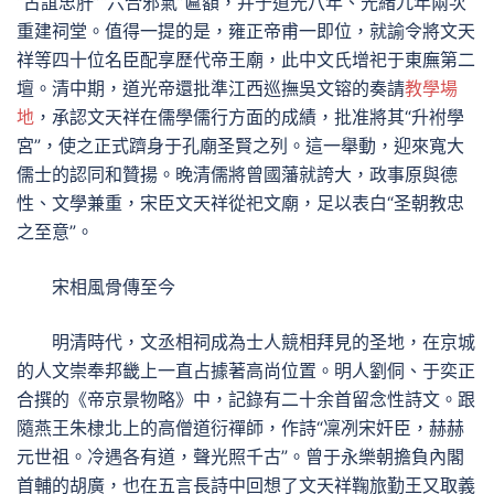
“古誼忠肝”“六合邪氣”匾額，并于道光八年、光緒九年兩次
重建祠堂。值得一提的是，雍正帝甫一即位，就諭令將文天
祥等四十位名臣配享歷代帝王廟，此中文氏增祀于東廡第二
壇。清中期，道光帝還批準江西巡撫吳文镕的奏請
教學場
地
，承認文天祥在儒學儒行方面的成績，批准將其“升袝學
宮”，使之正式躋身于孔廟圣賢之列。這一舉動，迎來寬大
儒士的認同和贊揚。晚清儒將曾國藩就誇大，政事原與德
性、文學兼重，宋臣文天祥從祀文廟，足以表白“圣朝教忠
之至意”。
宋相風骨傳至今
明清時代，文丞相祠成為士人競相拜見的圣地，在京城
的人文崇奉邦畿上一直占據著高尚位置。明人劉侗、于奕正
合撰的《帝京景物略》中，記錄有二十余首留念性詩文。跟
隨燕王朱棣北上的高僧道衍禪師，作詩“凜冽宋奸臣，赫赫
元世祖。冷遇各有道，聲光照千古”。曾于永樂朝擔負內閣
首輔的胡廣，也在五言長詩中回想了文天祥鞠旅勤王又取義