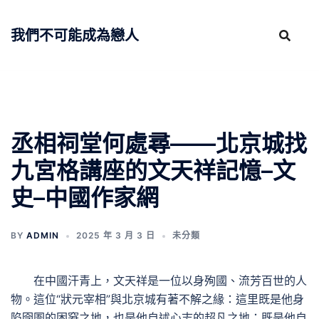
跳
至
我們不可能成為戀人
主
要
內
容
丞相祠堂何處尋——北京城找
九宮格講座的文天祥記憶–文
史–中國作家網
BY
ADMIN
2025 年 3 月 3 日
未分類
在中國汗青上，文天祥是一位以身殉國、流芳百世的人
物。這位“狀元宰相”與北京城有著不解之緣：這里既是他身
陷囹圄的困窘之地，也是他自述心志的超凡之地；既是他自