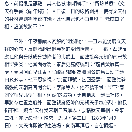
息，前提很是艱難。其人也被“枷項縛手”，“衛防甚嚴”（文
天祥手書《編年錄》）。日復一日的嚴格關押，使得文天祥
的身材遭到極年夜摧殘，連他自己也不由自嘲：“幾成白宰
相，誰識故將軍？”
不外，年夜都讓人瓦解的“沮洳場”，一直未能消磨文天
祥的心志，反倒激起出他無窮的愛國情懷。這一點，凸起反
應在他與分歧成分勸降者的比武上。面臨投奔元朝的南宋故
相留夢炎，他當面辱罵，事后更寫詩諷刺：“龍首黃扉真一
夢，夢回何面見江東。”面臨已被封為瀛國公的舊日幼主趙
曰幺幺灬，他不忍多視，“北面拜號，乞回圣駕”。面臨氣勢
囂張的元朝高官阿合馬、孛羅等人，他不驕不躁，留下“南
朝宰相見北朝宰相，何跪”的豪語，更自稱忠于趙氏社稷，
早將存亡置之度外。面臨親身招降的元朝天子忽必烈，他長
揖不拜，婉言“天祥受宋朝三帝厚恩，號稱狀元宰相，今事
二姓，非所愿也”，惟求一逝世。第二日（1283年1月9
日），文天祥即被押往法場，向南再拜后，自在捐軀。