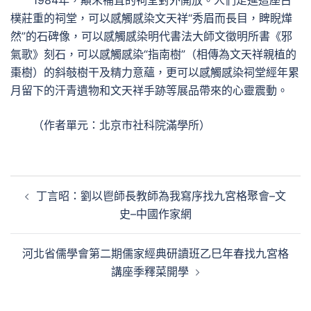
1984年，顛末補葺的祠堂對外開放。人們走進這座古
樸莊重的祠堂，可以感觸感染文天祥“秀眉而長目，睥睨燁
然”的石碑像，可以感觸感染明代書法大師文徵明所書《邪
氣歌》刻石，可以感觸感染“指南樹”（相傳為文天祥親植的
棗樹）的斜攲樹干及精力意蘊，更可以感觸感染祠堂經年累
月留下的汗青遺物和文天祥手跡等展品帶來的心靈震動。
（作者單元：北京市社科院滿學所）
文
丁言昭：劉以鬯師長教師為我寫序找九宮格聚會–文
章
史–中國作家網
導
覽
河北省儒學會第二期儒家經典研讀班乙巳年春找九宮格
講座季釋菜開學