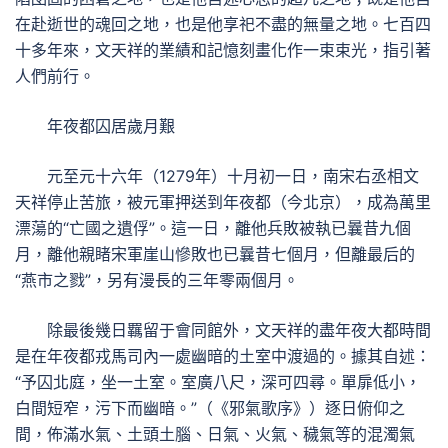
在赴逝世的魂回之地，也是他享祀不盡的無量之地。七百四
十多年來，文天祥的業績和記憶刻畫化作一束束光，指引著
人們前行。
年夜都囚居歲月艱
元至元十六年（1279年）十月初一日，南宋右丞相文
天祥停止苦旅，被元軍押送到年夜都（今北京），成為萬里
漂蕩的“亡國之遺俘”。這一日，離他兵敗被執已曩昔九個
月，離他親睹宋軍崖山慘敗也已曩昔七個月，但離最后的
“燕市之戮”，另有漫長的三年零兩個月。
除最後幾日羈留于會同館外，文天祥的盡年夜大都時間
是在年夜都戎馬司內一處幽暗的土室中渡過的。據其自述：
“予囚北庭，坐一土室。室廣八尺，深可四尋。單扉低小，
白間短窄，污下而幽暗。”（《邪氣歌序》）逐日俯仰之
間，佈滿水氣、土頭土腦、日氣、火氣、穢氣等的混濁氣