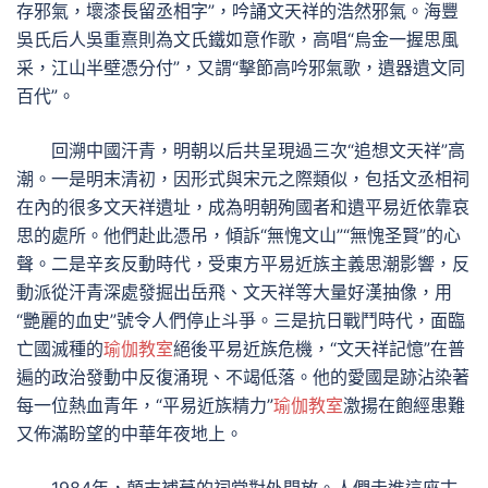
存邪氣，壞漆長留丞相字”，吟誦文天祥的浩然邪氣。海豐
吳氏后人吳重熹則為文氏鐵如意作歌，高唱“烏金一握思風
采，江山半壁憑分付”，又謂“擊節高吟邪氣歌，遺器遺文同
百代”。
回溯中國汗青，明朝以后共呈現過三次“追想文天祥”高
潮。一是明末清初，因形式與宋元之際類似，包括文丞相祠
在內的很多文天祥遺址，成為明朝殉國者和遺平易近依靠哀
思的處所。他們赴此憑吊，傾訴“無愧文山”“無愧圣賢”的心
聲。二是辛亥反動時代，受東方平易近族主義思潮影響，反
動派從汗青深處發掘出岳飛、文天祥等大量好漢抽像，用
“艷麗的血史”號令人們停止斗爭。三是抗日戰鬥時代，面臨
亡國滅種的
瑜伽教室
絕後平易近族危機，“文天祥記憶”在普
遍的政治發動中反復涌現、不竭低落。他的愛國是跡沾染著
每一位熱血青年，“平易近族精力”
瑜伽教室
激揚在飽經患難
又佈滿盼望的中華年夜地上。