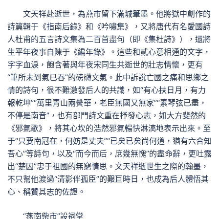
文天祥赴逝世，為燕市留下滿城筆墨。他將獄中創作的
詩篇輯于《指南后錄》和《吟嘯集》，又將唐代有名愛國詩
人杜甫的五言詩文集為二百首盡句（即《集杜詩》），還將
生平年夜事自陳于《編年錄》。這些和貳心意相通的文字，
字字血淚，飽含著與年夜宋同生共逝世的壯志情懷，更有
“筆所未到氣已吞”的磅礴文氣。此中訴說亡國之痛和思鄉之
情的詩句，很不難激發后人的共識，如“有心扶日月，有力
報乾坤”“萬里青山兩鬢華，老臣無國又無家”“素琴弦已盡，
不停是南音”，也有部門詩文重在抒發心志，如大方斐然的
《邪氣歌》，將其心坎的浩然邪氣暢快淋漓地表示出來。至
于“只要南冠在，何妨是丈夫”“已矣已矣尚何道，猶有六合知
吾心”等詩句，以及“而今而后，庶幾無愧”的盡命辭，更吐露
出“楚囚”忠于祖國的無窮情思。文天祥逝世生之際的翰墨，
不只幫他渡過“清影伴孤臣”的艱巨時日，也成為后人體悟其
心、稱贊其志的佐證。
“燕南柴市”設祠堂