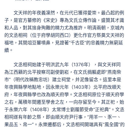
文天祥的年夜義凜然，在元代已獲得愛崇。最凸起的例
子，是官方纂修的《宋史》專為文氏立傳作論，盛贊其才識
和人品，對其捨身殉難的精力尤為推許。明清兩朝，京城內
的文丞相祠（位于府學胡同西口）更化作官方祭奠文天祥的
福地，其間俎豆馨噴鼻，見證著“千古臣”的忠義精力無窮延
續。
文丞相祠始建于明洪武九年（1376年），與文天祥同
為江西籍的北平按察司副使劉崧，在文氏捐軀處即“燕南柴
市”（明代改稱教忠坊）建立祠堂，并泥像留念。這里本是
年夜興縣學地點地，因永樂元年（1403年）北平府改順天
府，年夜興縣學也改為順天府學。文丞相祠原位于順天府學
之右，萬積年間遷至學舍之左，一向存留至今。其正祀，始
于永樂六年（1408年）太常博士劉履節受命“正祀典”。文丞
相祠遂有年齡之祭，即由順天府尹行事，“用羊一、豕一、
果品五、帛一”。永樂遷都后，文丞相祠開端具有“風全國”的