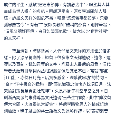
成仁的平生，感歎“煌煌忠節傳，有讀必沾巾”，盼望其人其
事成為世人遵守的典范。明朝理學家、河東學派開創人薛
瑄，訴盡文天祥的艱危不易，嘆息“悠悠舊事都如夢，只要
孤忠照古今”。有著“二泉師長教師”雅稱的邵寶，則揮筆寫下
“清風又讀奸臣傳，白日如聞邪氣歌”，懷念以身“逝世社稷”
的文天祥。
待至清朝，時移勢易，人們悼念文天祥的方法也加倍多
樣。除了憑吊祠廟外，還留下很多詠文天祥遺硯、遺像、遺
琴以及寶劍、鐵如意等的文字，詮釋宋人最后的風骨。清代
學者沈廷芳目擊祠內丞相冠服泥像后感念不已，寫就“邪氣
江山壯，赤忱日月光。后賢多感企，瞻慕教忠坊”的詩句。
“奇才”汪中書寫的楹聯，即“邪氣識孤忠無愧赤忱昭日月，法
天掄對策長榮青史壯乾坤”，久長吊掛于祠堂享堂之外。首
創浙西詞派的朱彝尊為文氏遺硯“玉帶生”作歌，此中“俾汝留
傳六合間，忠魂墨氣常凝集”，將后學睹物思人的情感訴說
到極致。精于戲曲的蔣士銓為文氏遺琴作詩，以“泰初遺音