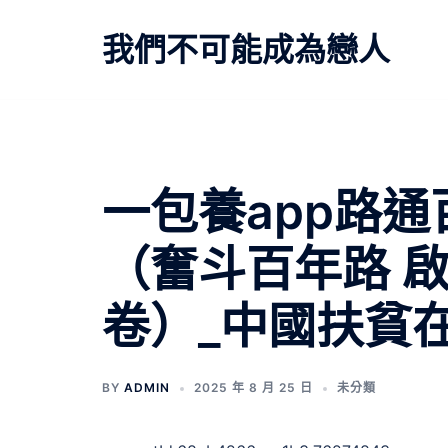
跳
至
我們不可能成為戀人
主
要
內
容
一包養app路通
（奮斗百年路 
卷）_中國扶貧
BY
ADMIN
2025 年 8 月 25 日
未分類