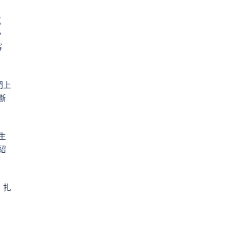
感
，
客
們上
斷
生
紹
，扎