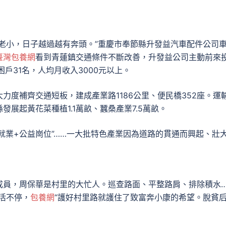
老小，日子越過越有奔頭。”重慶市奉節縣升發益汽車配件公司
臺灣包養網
看到青蓮鎮交通條件不斷改善，升發益公司主動前來
戶31名，人均月收入3000元以上。
力度補齊交通短板，建成產業路1186公里、便民橋352座。運
展起黃花菜種植1.1萬畝、蠶桑產業7.5萬畝。
通+就業+公益崗位”……一大批特色產業因為道路的貫通而興起、壯
成員，周保華是村里的大忙人。巡查路面、平整路肩、排除積水
活不停，
包養網
“護好村里路就護住了致富奔小康的希望。脫貧