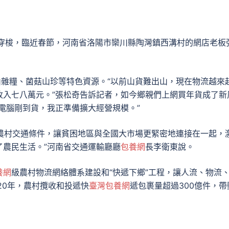
來穿梭，臨近春節，河南省洛陽市欒川縣陶灣鎮西溝村的網店老板
山雜糧、菌菇山珍等特色資源。“以前山貨難出山，現在物流越來
收入七八萬元。”張松奇告訴記者，如今鄉親們上網買年貨成了新
電腦剛到貨，我正準備擴大經營規模。”
農村交通條件，讓貧困地區與全國大市場更緊密地連接在一起，
了農民生活。”河南省交通運輸廳廳
包養網
長李衛東說。
養網
級農村物流網絡體系建設和“快遞下鄉”工程，讓人流、物流
20年，農村攬收和投遞快
臺灣包養網
遞包裹量超過300億件，帶