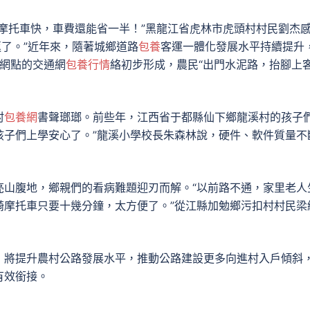
摩托車快，車費還能省一半！”黑龍江省虎林市虎頭村村民劉杰
返了。”近年來，隨著城鄉道路
包養
客運一體化發展水平持續提升
網點的交通網
包養行情
絡初步形成，農民“出門水泥路，抬腳上
村
包養網
書聲瑯瑯。前些年，江西省于都縣仙下鄉龍溪村的孩子
后，孩子們上學安心了。”龍溪小學校長朱森林說，硬件、軟件質量不
亮山腹地，鄉親們的看病難題迎刃而解。“以前路不通，家里老人
騎摩托車只要十幾分鐘，太方便了。”從江縣加勉鄉污扣村村民梁
，將提升農村公路發展水平，推動公路建設更多向進村入戶傾斜
有效銜接。