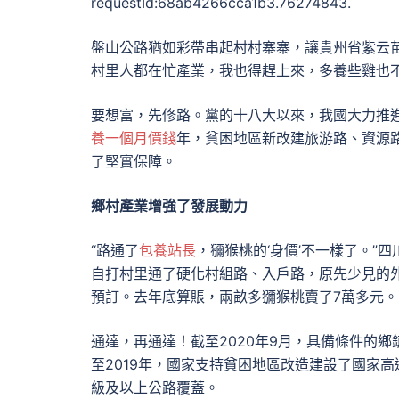
requestId:68ab4266cca1b3.76274843.
盤山公路猶如彩帶串起村村寨寨，讓貴州省紫云
村里人都在忙產業，我也得趕上來，多養些雞也
要想富，先修路。黨的十八大以來，我國大力推進交
養一個月價錢
年，貧困地區新改建旅游路、資源路
了堅實保障。
鄉村產業增強了發展動力
“路通了
包養站長
，獼猴桃的‘身價’不一樣了。”
自打村里通了硬化村組路、入戶路，原先少見的
預訂。去年底算賬，兩畝多獼猴桃賣了7萬多元。
通達，再通達！截至2020年9月，具備條件的鄉鎮
至2019年，國家支持貧困地區改造建設了國家高
級及以上公路覆蓋。