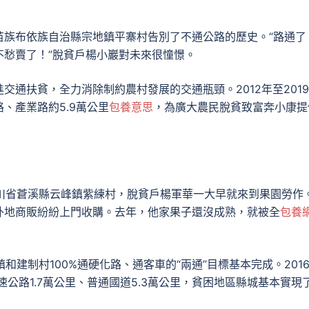
苗族布依族自治縣宗地鎮平寨村告別了不通公路的歷史。“路通了
不愁賣了！”脫貧戶楊小巖對未來很憧憬。
通扶貧，全力消除制約農村發展的交通瓶頸。2012年至2019
、產業路約5.9萬公里
包養意思
，為廣大農民脫貧致富奔小康提
四川省蒼溪縣云峰鎮紫練村，脫貧戶楊軍華一大早就來到果園勞作
外地商販紛紛上門收購。去年，他家果子還沒成熟，就被全
包養
和建制村100%通硬化路、通客車的“兩通”目標基本完成。201
速公路1.7萬公里、普通國道5.3萬公里，貧困地區縣城基本實現