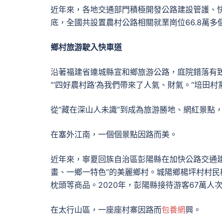
近年來，各地交通部門積極開發公路建設管護、
底，全國共設置農村公路相關就業崗位66.8萬多
鄉村旅游駛入快車道
沿著福建省連城縣宣和鄉旅游公路，庭院錯落有
“‘四好農村路’為我們帶來了人氣、財氣。”培田
從“藏在深山人未識”到成為旅游勝地、網紅景點，
在塞外江南，一個個景點因路而美。
近年來，寧夏回族自治區彭陽縣在加快公路交通
畫、一鄉一特色”的美麗鄉村。城陽鄉楊坪村村
枕頭等商品。2020年，彭陽縣接待游客67萬人次
在太行山區，一座座村寨因路而
包養網
興。