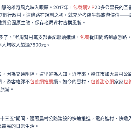
脈的雄奇風光映入眼簾。2017年，
包養網VIP
20多公里長的圣
、7個行政村。這條路在規劃之初，就充分考慮生態旅游價值——
地質公園原生態，保存老周背村古樸風貌。
多了。”老周背村黨支部書記邢嬌娥說，
包養
從田間路到旅游路
人均收入超過7600元。
去，因為交通阻隔，這里鮮為人知。近年來，臨江市加大農村公
網，游客絡繹不
包養網推薦
絕。如今的雪村，
包養甜心網
家家
包
村旅游。
…“十三五”期間，隨著農村公路建設的快速推進，電商進村、快遞
萬農民的日常生活。