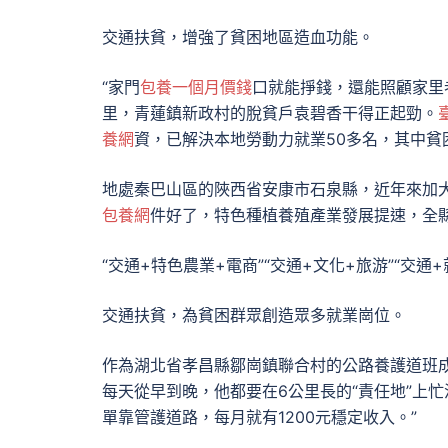
交通扶貧，增強了貧困地區造血功能。
“家門
包養一個月價錢
口就能掙錢，還能照顧家里
里，青蓮鎮新政村的脫貧戶袁碧香干得正起勁。
養網
資，已解決本地勞動力就業50多名，其中貧困
地處秦巴山區的陜西省安康市石泉縣，近年來加大
包養網
件好了，特色種植養殖產業發展提速，全縣發
“交通+特色農業+電商”“交通+文化+旅游”“交
交通扶貧，為貧困群眾創造眾多就業崗位。
作為湖北省孝昌縣鄒崗鎮聯合村的公路養護道班
每天從早到晚，他都要在6公里長的“責任地”上忙
單靠管護道路，每月就有1200元穩定收入。”