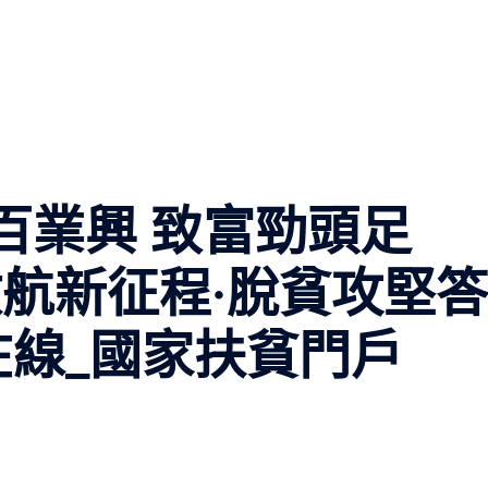
百業興 致富勁頭足
啟航新征程·脫貧攻堅答
在線_國家扶貧門戶