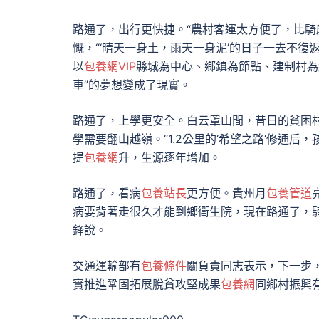
路通了，出行更快捷。“農村客運太方便了，比騎
慨，“‘晴天一身土，雨天一身泥’的日子一去不復
以
包養網VIP
縣城為中心、鄉鎮為節點、建制村為
車”的夢想變成了現實。
路通了，上學更安全。白云罩山間，昔日的貧困
學需要翻山越嶺。“1.2公里的‘希望之路’修通
提
包養網
升，生源逐年增加。
路通了，看病
包養站長
更方便。貴州月
包養管道
病要背著走很久才能到鄉衛生院，現在路通了，
鋒說。
交通運輸部有
包養條件
關負責同志表示，下一步
實推進鞏固拓展脫貧攻堅成果
包養網
同鄉村振興