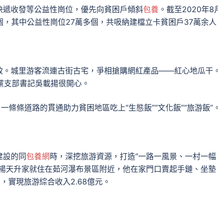
快遞收發等公益性崗位，優先向貧困戶傾斜
包養
。截至2020年8
個，其中公益性崗位27萬多個，共吸納建檔立卡貧困戶37萬余人
致。城里游客流連古街古宅，爭相搶購網紅產品——紅心地瓜干
村黨支部書記吳載揚很開心。
一條條道路的貫通助力貧困地區吃上“生態飯”“文化飯”“旅游飯”
建設的同
包養網
時，深挖旅游資源，打造“一路一風景、一村一幅
民楊天升家就住在茹河瀑布景區附近，他在家門口賣起手鏈、坐墊
，實現旅游綜合收入2.68億元。