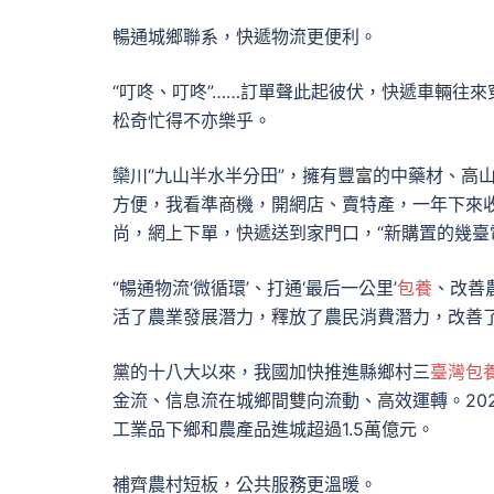
暢通城鄉聯系，快遞物流更便利。
“叮咚、叮咚”……訂單聲此起彼伏，快遞車輛往
松奇忙得不亦樂乎。
欒川“九山半水半分田”，擁有豐富的中藥材、高
方便，我看準商機，開網店、賣特產，一年下來
尚，網上下單，快遞送到家門口，“新購置的幾臺
“暢通物流‘微循環’、打通‘最后一公里’
包養
、改善
活了農業發展潛力，釋放了農民消費潛力，改善
黨的十八大以來，我國加快推進縣鄉村三
臺灣包
金流、信息流在城鄉間雙向流動、高效運轉。20
工業品下鄉和農產品進城超過1.5萬億元。
補齊農村短板，公共服務更溫暖。