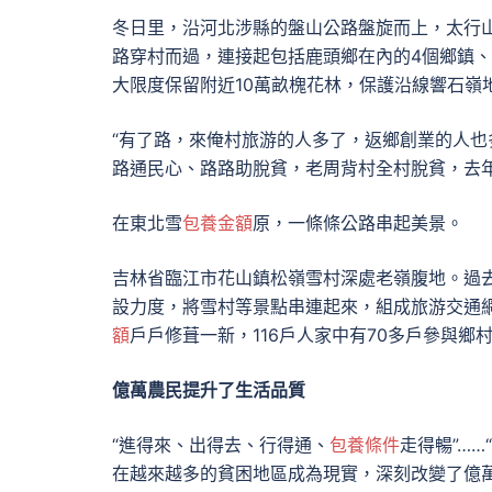
冬日里，沿河北涉縣的盤山公路盤旋而上，太行山
路穿村而過，連接起包括鹿頭鄉在內的4個鄉鎮
大限度保留附近10萬畝槐花林，保護沿線響石嶺
“有了路，來俺村旅游的人多了，返鄉創業的人也
路通民心、路路助脫貧，老周背村全村脫貧，去年
在東北雪
包養金額
原，一條條公路串起美景。
吉林省臨江市花山鎮松嶺雪村深處老嶺腹地。過
設力度，將雪村等景點串連起來，組成旅游交通
額
戶戶修葺一新，116戶人家中有70多戶參與鄉
億萬農民提升了生活品質
“進得來、出得去、行得通、
包養條件
走得暢”…
在越來越多的貧困地區成為現實，深刻改變了億