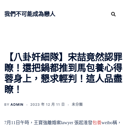
跳
至
我們不可能成為戀人
主
要
內
容
【八卦奸細隊】宋喆竟然認罪
瞭！還把鍋都推到馬包養心得
蓉身上，懇求輕判！這人品盡
瞭！
BY
ADMIN
2023 年 12 月 11 日
未分類
7月11日午時，王寶強離婚案lawyer 張起淮發
包養
weibo稱，