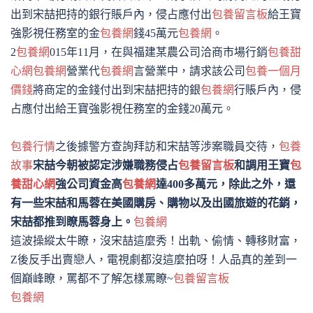
出到宋喆把持的銀行賬戶內，侵占應付出
包養留言板
給王寶
強影視任務室的金
包養網
錢45萬元
包養網
。
2
包養網
015年11月，在與福建某農公司洽商市場行銷
包養甜
心網
包養網
營業代
包養網
言營業中，請求該公司
包養一個月
價錢
將商定的金錢付出到宋喆把持的銀
包養網
行賬戶內，侵
占應付出給王寶強影視任務室的金錢20萬元。
包養行情
之後據警方查詢拜訪和宋喆等涉案職員交待，
包養
故事
宋喆今朝被認定涉嫌職務侵占
包養留言板
和調用王寶
包
養甜心網
強公司資金高
包養網
達400多萬元，除此之外，還
有一些宋喆和馬蓉在美國購房、購物以及出國旅遊的花銷，
宋喆都推到瞭馬蓉身上。
包養網
這波操縱太牛瞭，沒宋喆這麼秀！出軌、偷情、轉移財富，
Z後反手出賣戀人，電視劇都沒這麼拍呀！人品真的差到一
個巔峰瞭，罵都不了解怎樣罵瞭~
包養留言板
包養網