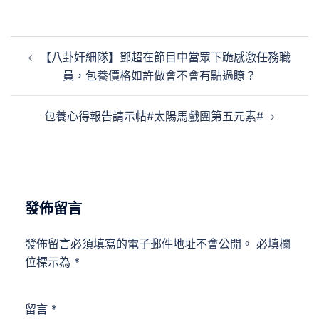
文
【八卦奸細隊】鄧超在節目中當眾下跪感激任務職
章
員，包養價格如許做會不會有點過瞭？
導
覽
包養心得報告請示帖#太陽馬戲團第五元素#
發佈留言
發佈留言必須填寫的電子郵件地址不會公開。
必填欄
位標示為
*
留言
*