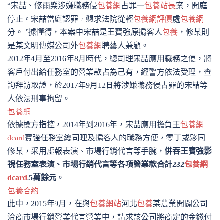
“宋喆、修雨樂涉嫌職務侵
包養網
占罪一
包養站長
案，開庭
停止。宋喆當庭認罪，懇求法院從輕
包養網評價
處
包養網
分。 ”據懂得，本案中宋喆是王寶強原掮客人
包養
，修某則
是某文明傳媒公司外
包養網
聘藝人兼顧。
2012年4月至2016年8月時代，總司理宋喆應用職務之便，將
客戶付出給任務室的營業款占為己有，經警方依法受理，查
詢拜訪取證，於2017年9月12日將涉嫌職務侵占罪的宋喆等
人依法刑事拘留。
包養網
依據檢方指控，2014年到2016年，宋喆應用擔負王
包養網
dcard
寶強任務室總司理及掮客人的職務方便，零丁或夥同
修某，采用虛報表演、市場行銷代言等手腕，
併吞王寶強影
視任務室表演、市場行銷代言等各項營業款合計232
包養網
dcard
.5萬餘元
。
包養合約
此中，2015年9月，在與
包養網站
河北
包養
某農業開闢公司
洽商市場行銷營業代言營業中，請求該公司將商定的金錢付