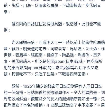
孫、陶様、川島、伏園來飲屠蘇，下戰書歸去。晚伏園又
來。
錢玄同的日誌往往記得很具體，很活潑，此日也不破
例：
昨天開通來信，叫我明天上午十時以前上他家往吃屠蘇
酒、雜煎。明天遵時前去。同吃者有：馬幼漁、沈士遠、沈
尹默、張鳳舉、張振南、龔綠子、陶晶孫、陶虞孫、章矛
塵、孫伏園諸人。所吃是純潔japan(日本)風味，連吃時所
用的東西都是japan(日本)的。吃完屠蘇等以后不久又吃
飯，其實吃不下，只吃了些菜。下戰書四時回家。
顯然，1925年除夕的錢玄同日誌是對周作人同日日誌
的一個彌補。日誌開首的開通即周作人。令人詫異的是，到
周宅飲屠蘇酒，歡度除夕的友人的擺列順序竟如出一轍，只
把陶様寫了本名陶虞孫、川島即章廷謙寫了字矛塵罷了。周