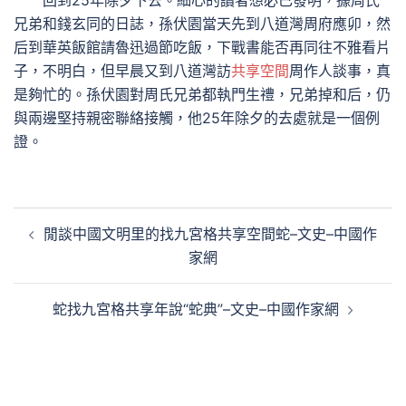
回到25年除夕下去。細心的讀者想必已發明，據周氏
兄弟和錢玄同的日誌，孫伏園當天先到八道灣周府應卯，然
后到華英飯館請魯迅過節吃飯，下戰書能否再同往不雅看片
子，不明白，但早晨又到八道灣訪
共享空間
周作人談事，真
是夠忙的。孫伏園對周氏兄弟都執門生禮，兄弟掉和后，仍
與兩邊堅持親密聯絡接觸，他25年除夕的去處就是一個例
證。
文
閒談中國文明里的找九宮格共享空間蛇–文史–中國作
章
家網
導
覽
蛇找九宮格共享年說“蛇典”–文史–中國作家網