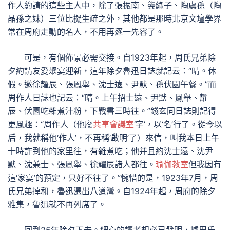
作人約請的這些主人中，除了張振南、龔綠子、陶虞孫（陶
晶孫之妹）三位比擬生疏之外，其他都是那時北京文壇學界
常在周府走動的名人，不用再逐一先容了。
可是，有個佈景必需交接。自1923年起，周氏兄弟除
夕約請友愛聚宴迎新，這年除夕魯迅日誌就記云：“晴。休
假。邀徐耀辰、張鳳舉、沈士遠、尹默、孫伏園午餐。”而
周作人日誌也記云：“晴。上午招士遠、尹默、鳳舉、耀
辰、伏園吃雜煮汁粉，下戰書三時往。”錢玄同日誌則記得
更風趣：“周作人（他廢
共享會議室
‘字’，以‘名’行了。從今以
后，我就稱他‘作人’，不再稱‘啟明’了）來信，叫我本日上午
十時許到他的家里往，有雜煮吃；他并且約沈士遠、沈尹
默、沈兼士、張鳳舉、徐耀辰諸人都往。
瑜伽教室
但我因有
這‘家宴’的預定，只好不往了。”惋惜的是，1923年7月，周
氏兄弟掉和，魯迅遷出八道灣。自1924年起，周府的除夕
雅集，魯迅就不再列席了。