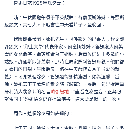
魯迅日誌1925年除夕云：
晴。午伏園邀午餐于華英飯館，有俞蜜斯姊妹、許蜜斯
及欽文，共七人。下戰書往中天看片子，至晚回。
伏園即孫伏園，魯迅先生，《呼籲》的出書人；欽文即
許欽文，“鄉土文學”代表作家。俞蜜斯姊妹，魯迅友人俞英
崖的女兒俞芬、俞芳和俞藻三姐妹，后兩位仍是十多歲的小
姑娘。許蜜斯即許羨蘇，那時在周家照料魯迅母親。他們都
是魯迅的同親，午飯后又一路往中天戲院看片子《愛的就
義》。可見這個除夕，魯迅過得鄉情濃烈，頗為溫馨。當
晚，魯迅寫下了著名的散文詩《盼望》，最后一句是援用匈
牙利詩人裴多菲的名言
瑜伽場地
：“盡看之為虛妄，正與盼
望雷同！”魯迅除夕仍在揮筆疾書，這大要是獨一的一次。
周作人這個除夕是如許過的：
上午玄同、幼漁、士遠、尹默、鳳舉、振南、綠子、晶