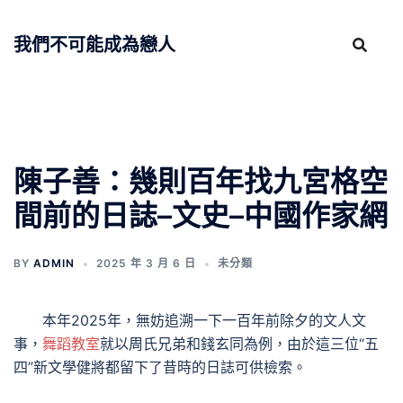
跳
至
我們不可能成為戀人
主
要
內
容
陳子善：幾則百年找九宮格空
間前的日誌–文史–中國作家網
BY
ADMIN
2025 年 3 月 6 日
未分類
本年2025年，無妨追溯一下一百年前除夕的文人文
事，
舞蹈教室
就以周氏兄弟和錢玄同為例，由於這三位“五
四”新文學健將都留下了昔時的日誌可供檢索。