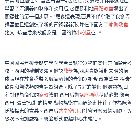
尋常的包涵性。“當西周第一次進進渭河道域并從鄰近地區
學習了青銅器的制作和應用后,它便勝利地
舞蹈教室
邁出了
關鍵性的第一個步驟。”羅森還表現,西周不僅奪取了良多青
銅器並且還創造了新的青銅器器形,并在下面刻了
瑜伽教室
銘文,“這些后來被認為是中國的特
小樹屋
征”。
中國國民年夜學歷史學院學者曹斌從器物的變化方面綜合考
核了西周的禮制變遷。他認
教學
為,西周貴族禮制文明的構
成表現在放棄盛裝奢靡品酒類的青銅器組合,改為盛裝“樸素”
飲食和盥洗類的青銅器組合。除了“器”的變化,他還認為,日
名制作為商代的
家教
禮俗,西周后期
講座場地
基礎消散;隨著
西周“賜氏”軌制的構成,動物族徽在西周逐漸掉往了作為陳舊
氏族標志的意義。西周后
共享空間
期社會分層愈趨明顯、等
級次序愈加嚴格、統治形式更趨中心集權化。