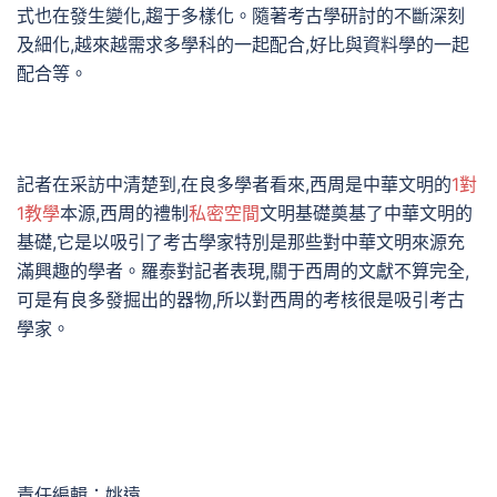
式也在發生變化,趨于多樣化。隨著考古學研討的不斷深刻
及細化,越來越需求多學科的一起配合,好比與資料學的一起
配合等。
記者在采訪中清楚到,在良多學者看來,西周是中華文明的
1對
1教學
本源,西周的禮制
私密空間
文明基礎奠基了中華文明的
基礎,它是以吸引了考古學家特別是那些對中華文明來源充
滿興趣的學者。羅泰對記者表現,關于西周的文獻不算完全,
可是有良多發掘出的器物,所以對西周的考核很是吸引考古
學家。
責任編輯：姚遠