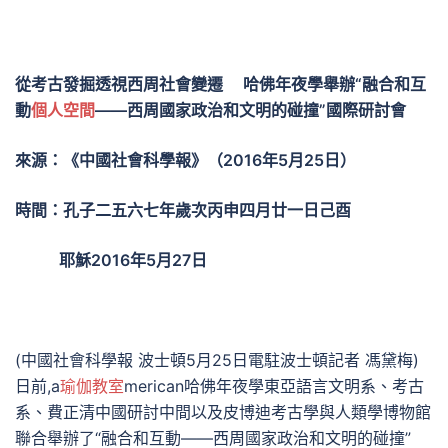
從考古發掘透視西周社會變遷 哈佛年夜學舉辦“融合和互
動
個人空間
——西周國家政治和文明的碰撞”國際研討會
來源：《中國社會科學報》（
2016年5月25日）
時間：孔子二五六七年歲次丙申四月廿一日己酉
耶穌2016年5月27日
(中國社會科學報 波士頓5月25日電駐波士頓記者 馮黛梅)
日前,a
瑜伽教室
merican哈佛年夜學東亞語言文明系、考古
系、費正清中國研討中間以及皮博迪考古學與人類學博物館
聯合舉辦了“融合和互動——西周國家政治和文明的碰撞”