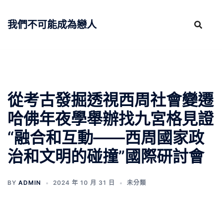
跳
至
我們不可能成為戀人
主
要
內
容
從考古發掘透視西周社會變遷
哈佛年夜學舉辦找九宮格見證
“融合和互動——西周國家政
治和文明的碰撞”國際研討會
BY
ADMIN
2024 年 10 月 31 日
未分類