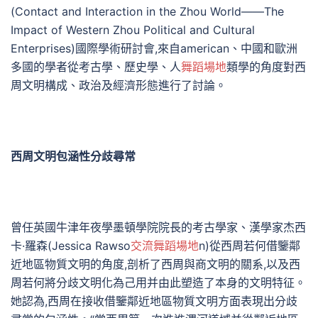
(Contact and Interaction in the Zhou World——The
Impact of Western Zhou Political and Cultural
Enterprises)國際學術研討會,來自american、中國和歐洲
多國的學者從考古學、歷史學、人
舞蹈場地
類學的角度對西
周文明構成、政治及經濟形態進行了討論。
西周文明包涵性分歧尋常
曾任英國牛津年夜學墨頓學院院長的考古學家、漢學家杰西
卡·羅森(Jessica Rawso
交流
舞蹈場地
n)從西周若何借鑒鄰
近地區物質文明的角度,剖析了西周與商文明的關系,以及西
周若何將分歧文明化為己用并由此塑造了本身的文明特征。
她認為,西周在接收借鑒鄰近地區物質文明方面表現出分歧