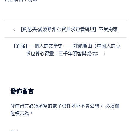
文
【約瑟夫·愛波斯甜心寶貝求包養網坦】不受拘束
章
導
【劉強】一個人的文學史 ——評鮑鵬山《中國人的心
覽
求包養心得靈：三千年明智與感情》
發佈留言
發佈留言必須填寫的電子郵件地址不會公開。
必填欄
位標示為
*