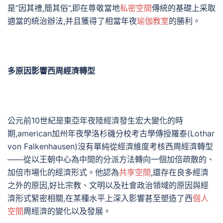
是“因其禮,簡其俗”,即在尊敬當地
私密空間
傳統的基礎上采取
適當的統治辦法,并且獲得了相當年夜
瑜伽教室
的勝利。
多原因影響西周經濟轉型
公元前10世紀是東亞年夜陸經濟發生宏大變化的時
期,american加州年夜學洛杉磯分校考古學傳授羅泰(Lothar
von Falkenhausen)沒有單純從經濟維度考核西周經濟轉型
——從以王朝中心為中間的分派方法轉向一個加倍疏散的、
加倍市場化的經濟形式。他認為
共享空間
,還存在良多經濟
之外的原因,好比宗教、文明以及社會政治領域的原因與經
濟形式緊密相關,在某種水平上深入影響甚至塑造了西
個人
空間
周經濟的變化以及發展。