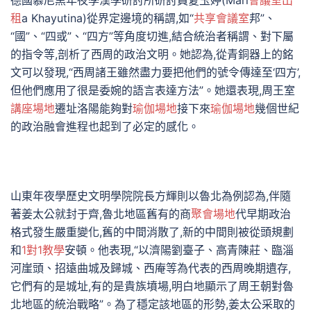
德國慕尼黑年夜學漢學研討所研討員夏玉婷(Mari
會議室出
租
a Khayutina)從界定邊境的稱謂,如“
共享會議室
邦”、
“國”、“四或”、“四方”等角度切進,結合統治者稱謂、對下屬
的指令等,剖析了西周的政治文明。她認為,從青銅器上的銘
文可以發現,“西周諸王雖然盡力要把他們的號令傳達至‘四方’,
但他們應用了很是委婉的語言表達方法”。她還表現,周王室
講座場地
遷址洛陽能夠對
瑜伽場地
接下來
瑜伽場地
幾個世紀
的政治融會進程也起到了必定的感化。
山東年夜學歷史文明學院院長方輝則以魯北為例認為,伴隨
著姜太公就封于齊,魯北地區舊有的商
聚會場地
代早期政治
格式發生嚴重變化,舊的中間消散了,新的中間則被從頭規劃
和
1對1教學
安頓。他表現,“以濟陽劉臺子、高青陳莊、臨淄
河崖頭、招遠曲城及歸城、西庵等為代表的西周晚期遺存,
它們有的是城址,有的是貴族墳場,明白地顯示了周王朝對魯
北地區的統治戰略”。為了穩定該地區的形勢,姜太公采取的