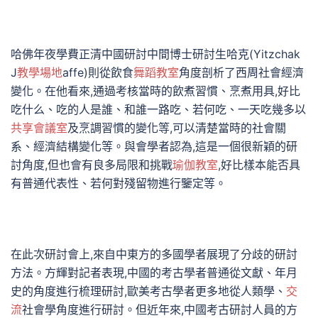
哈佛年夜學費正清中國研討中間博士研討生哈克(Yitzchak
J
教學場地
affe)則從飲食
舞蹈教室
角度剖析了西周社會經濟
變化。在他看來,通過考核當時的飲煮習慣、烹煮用具,好比
吃什么、吃的人是誰、和誰一路吃、若何吃、一天吃幾多以
共享會議室
及烹調習慣的變化等,可以清楚當時的社會關
系、經濟結構變化等。與會學者認為,這是一個很新穎的研
討角度,但也會有良多局限和挑戰
瑜伽教室
,好比樣本能否具
有普通代表性、若何對殘留物進行鑒定等。
在此次研討會上,來自中東方的多國學者展現了分歧的研討
方法。方輝對記者表現,中國的考古學者普通從文獻、年月
史的角度進行梳理研討,歐美考古學者更多地從人類學、
交
流
社會學角度進行研討。但近年來,中國考古研討人員的方