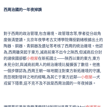
西周治國的一年夜掉誤
對于西周的政治管理,包含邊境、政管理念等,學者從分歧角
度做清楚讀。北京年夜學考古文博學院傳授劉緒根據出土的
陶器、銅器、青銅器及遺址等考核了西周的統治邊境。他認
為,西周雖突起于東方,滅商前東不出今之陜西,但滅商后分封
的諸侯國卻都
小樹屋
在新拓國土——陜西以東的東方,東方
未見分封,與滅商前周人的統治邊境比擬擴張了數倍。他進
一個步驟認為,西周王朝一味地關注對東方新拓邊境的守護,
而忽視對發祥之地的經略,為其亡于東方近鄰—
小樹屋
—犬
戎留下隱患,這不克不及不說是西周治國的一年夜掉誤。