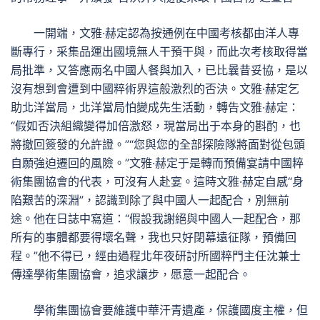
一開端，文雅·赫定認為按通例在中國考核都由洋人專
斷專行，采集品運出國境無人干預干與，而此次考核取得當
局批準，又答應兩名中國人餐與加入，已比曩昔妥協，是以
沒有想到會遭到中國粹術界這般激烈的否決。文雅·赫定乞
助北洋當局，北洋當局怕變成先生活動，轉告文雅·赫定：
“假如否決組織變得加倍激怒，現當局出于本身的斟酌，也
將撤回簽發的允許證。”“您與您的全部探險隊將面對從包頭
自願強迫遷回的風險。”文雅·赫定于是轉而預備宴請中國粹
術集團協會的代表，可沒有人赴宴。這時文雅·赫定自感“身
陷艱苦的深淵”，認識到除了與中國人一起配合，別無前
途。他在日誌中寫道：“假設我謝絕與中國人一起配合，那
所有的事體都要得壞名聲，我也只好閉幕遠征隊，預備回
程。”他不得已，經由過程北年夜研討所國粹門主任沈兼士
傳達學術集團協會，追求讓步，愿意一起配合。
學術集團協會要維護中華汗青遺產，保護國度主權，但