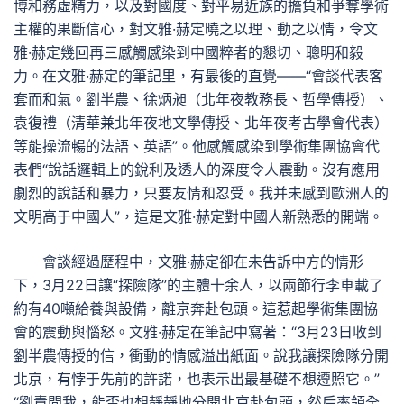
博和務虛精力，以及對國度、對平易近族的擔負和爭奪學術
主權的果斷信心，對文雅·赫定曉之以理、動之以情，令文
雅·赫定幾回再三感觸感染到中國粹者的懇切、聰明和毅
力。在文雅·赫定的筆記里，有最後的直覺——“會談代表客
套而和氣。劉半農、徐炳昶（北年夜教務長、哲學傳授）、
袁復禮（清華兼北年夜地文學傳授、北年夜考古學會代表）
等能操流暢的法語、英語”。他感觸感染到學術集團協會代
表們“說話邏輯上的銳利及透人的深度令人震動。沒有應用
劇烈的說話和暴力，只要友情和忍受。我并未感到歐洲人的
文明高于中國人”，這是文雅·赫定對中國人新熟悉的開端。
會談經過歷程中，文雅·赫定卻在未告訴中方的情形
下，3月22日讓“探險隊”的主體十余人，以兩節行李車載了
約有40噸給養與設備，離京奔赴包頭。這惹起學術集團協
會的震動與惱怒。文雅·赫定在筆記中寫著：“3月23日收到
劉半農傳授的信，衝動的情感溢出紙面。說我讓探險隊分開
北京，有悖于先前的許諾，也表示出最基礎不想遵照它。”
“劉責問我，能否也想靜靜地分開北京赴包頭，然后率領全