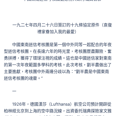
一九二七年四月二十六日簽訂的十九條協定原件（袁復
禮家眷加入我的最愛）
中國東南迷信考核團是第一個中外同等一起配合的年夜
型迷信考核團。在長達六年的時光里，考核團歷盡艱險、奮
勇拼搏，獲得了環球注視的成績。這也是中國迷信家對東南
的第一次年夜範圍多學科的考核。此次考核，劉半農做出了
主要進獻，考核團中外兩邊分歧以為：“劉半農是中國東南
迷信考核團的魂靈。”
一
1926年，德國漢莎（Lufthansa）航空公司預計開辟從
柏林經北京到上海的空中路況線，出資委托瑞典探險家文雅