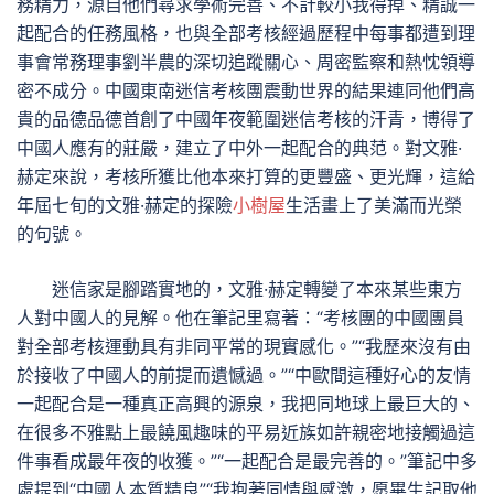
務精力，源自他們尋求學術完善、不計較小我得掉、精誠一
起配合的任務風格，也與全部考核經過歷程中每事都遭到理
事會常務理事劉半農的深切追蹤關心、周密監察和熱忱領導
密不成分。中國東南迷信考核團震動世界的結果連同他們高
貴的品德品德首創了中國年夜範圍迷信考核的汗青，博得了
中國人應有的莊嚴，建立了中外一起配合的典范。對文雅·
赫定來說，考核所獲比他本來打算的更豐盛、更光輝，這給
年屆七旬的文雅·赫定的探險
小樹屋
生活畫上了美滿而光榮
的句號。
迷信家是腳踏實地的，文雅·赫定轉變了本來某些東方
人對中國人的見解。他在筆記里寫著：“考核團的中國團員
對全部考核運動具有非同平常的現實感化。”“我歷來沒有由
於接收了中國人的前提而遺憾過。”“中歐間這種好心的友情
一起配合是一種真正高興的源泉，我把同地球上最巨大的、
在很多不雅點上最饒風趣味的平易近族如許親密地接觸過這
件事看成最年夜的收獲。”“一起配合是最完善的。”筆記中多
處提到“中國人本質精良”“我抱著同情與感激，愿畢生記取他