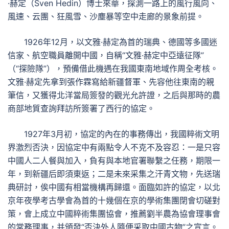
·赫定（Sven Hedin）博士來華，探測一路上的風行風向、
風速、云團、狂風雪、沙塵暴等空中走廊的景象前提。
1926年12月，以文雅·赫定為首的瑞典、德國等多國迷
信家、航空職員離開中國，自稱“文雅·赫定中亞遠征隊”
（“探險隊”），預備借此機遇在我國東南地域作周全考核。
文雅·赫定先拿到張作霖寫給新疆督軍、先容他往東南的親
筆信，又獲得北洋當局簽發的觀光允許證，之后與那時的農
商部地質查詢拜訪所簽署了西行的協定。
1927年3月初，協定的內在的事務傳出，我國粹術文明
界激烈否決，因協定中有兩點令人不克不及容忍：一是只容
中國人二人餐與加入，負有與本地官署聯繫之任務，期限一
年，到新疆后即須東返；二是未來采集之汗青文物，先送瑞
典研討，俟中國有相當機構再歸還。面臨如許的協定，以北
京年夜學考古學會為首的十幾個在京的學術集團閉會切磋對
策，會上成立中國粹術集團協會，推薦劉半農為協會理事會
的常務理事，并頒發“否決外人隨便采取中國古物”之宣言。