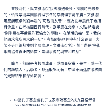
會談時代，與文雅·赫定接觸機遇最多、接觸時光最長
的，恰是學術集團協會理事會的常務理事劉半農。文雅·赫
定感觸感染到劉半農的“可親而友善”，還為劉半農做了素描
肖像畫。在考核團西行時代，劉半農在北京，文雅·赫定說
“劉半農在幕后擺佈著協會的舉動。 在隨后的幾年里，我向
他請求我所需求的一切”。考核經過歷程中有什么題目，大
師不分巨細都找劉半農處理。文雅·赫定說，劉半農是“學術
集團協會真正的魁首，是理事會的魂靈和焦點”。
簡直，無論是考核團成員，或團員家眷、先生，或一代
代的繼續人、后學者，都這般認同著：中國東南迷信考核團
的光輝結果和深遠影響，
文
中國孔子基金會孔子世家專項基金2找九宮格聚會
章