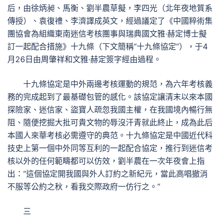
后，由徐炳昶、馬衡、劉半農草擬，李四光（北年夜地質系
傳授）、袁復禮、李濟譯成英文，經過議定了《中國粹術集
團協會為組織東南迷信考核團事與瑞典國文雅·赫定博士擬
訂一起配合措施》十九條（下文簡稱“十九條協定”），于4
月26日由周肇祥和文雅·赫定簽字經由過程。
十九條協定是中外兩邊考核運動的規范，為六年考核義
務的完成起到了最基礎包管的感化。該協定讓清末以來本國
探險家、迷信家、盜寶人疏忽我國主權，在我國境內暢行無
阻、隨便挖掘大批可貴文物的辱沒汗青就此終止，成為此后
本國人來華考核必需遵守的典范。十九條協定是中國近代科
技史上第一個中外同等互利的一起配合協定，推行到迷信考
核以外的任何範疇都可以仿效，劉半農在一次年夜會上指
出：“這個協定開我國與外人訂約之新紀元，當此高唱撤消
不服等公約之秋，看我交際政府一仿行之。”
三