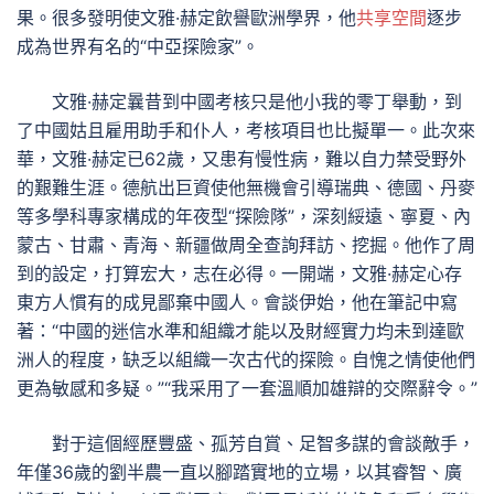
果。很多發明使文雅·赫定飲譽歐洲學界，他
共享空間
逐步
成為世界有名的“中亞探險家”。
文雅·赫定曩昔到中國考核只是他小我的零丁舉動，到
了中國姑且雇用助手和仆人，考核項目也比擬單一。此次來
華，文雅·赫定已62歲，又患有慢性病，難以自力禁受野外
的艱難生涯。德航出巨資使他無機會引導瑞典、德國、丹麥
等多學科專家構成的年夜型“探險隊”，深刻綏遠、寧夏、內
蒙古、甘肅、青海、新疆做周全查詢拜訪、挖掘。他作了周
到的設定，打算宏大，志在必得。一開端，文雅·赫定心存
東方人慣有的成見鄙棄中國人。會談伊始，他在筆記中寫
著：“中國的迷信水準和組織才能以及財經實力均未到達歐
洲人的程度，缺乏以組織一次古代的探險。自愧之情使他們
更為敏感和多疑。”“我采用了一套溫順加雄辯的交際辭令。”
對于這個經歷豐盛、孤芳自賞、足智多謀的會談敵手，
年僅36歲的劉半農一直以腳踏實地的立場，以其睿智、廣