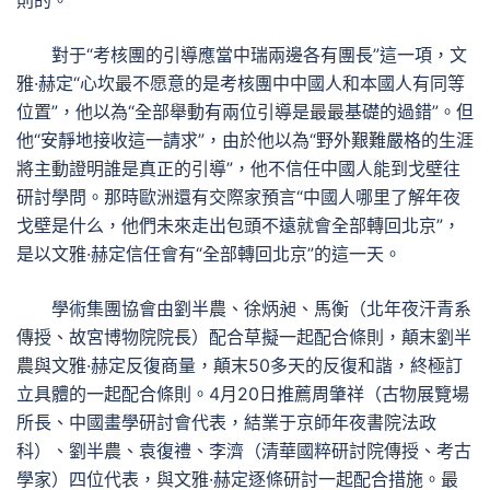
則的。”
對于“考核團的引導應當中瑞兩邊各有團長”這一項，文
雅·赫定“心坎最不愿意的是考核團中中國人和本國人有同等
位置”，他以為“全部舉動有兩位引導是最最基礎的過錯”。但
他“安靜地接收這一請求”，由於他以為“野外艱難嚴格的生涯
將主動證明誰是真正的引導”，他不信任中國人能到戈壁往
研討學問。那時歐洲還有交際家預言“中國人哪里了解年夜
戈壁是什么，他們未來走出包頭不遠就會全部轉回北京”，
是以文雅·赫定信任會有“全部轉回北京”的這一天。
學術集團協會由劉半農、徐炳昶、馬衡（北年夜汗青系
傳授、故宮博物院院長）配合草擬一起配合條則，顛末劉半
農與文雅·赫定反復商量，顛末50多天的反復和諧，終極訂
立具體的一起配合條則。4月20日推薦周肇祥（古物展覽場
所長、中國畫學研討會代表，結業于京師年夜書院法政
科）、劉半農、袁復禮、李濟（清華國粹研討院傳授、考古
學家）四位代表，與文雅·赫定逐條研討一起配合措施。最