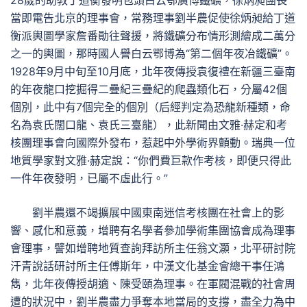
28歲的助教丁道衡發明包頭白云鄂廣博鐵礦，徐炳昶團長
當即電告北京的理事會，常務理事劉半農促使徐炳昶給丁道
衡派輿圖學家詹番勛往聲援，將鐵礦分布情形測繪成二萬分
之一的輿圖，那時國人譽白云鄂博為“第二個年夜冶鐵礦”。
1928年9月中旬至10月底，北年夜傳授袁復禮在新疆三臺南
的年夜龍口挖掘得二疊紀三疊紀的爬蟲類化石，分屬42個
個別，此中有7個完全的個別（后經判定為恐龍新種類，命
名為袁氏闊口龍、袁氏三臺龍），此新聞由文雅·赫定和考
核團理事會向國際外發布，惹起中外學術界顫動。瑞典一位
地質學家對文雅·赫定說：“你們費巨款作考核，即便只得此
一件年夜發明，已屬不虛此行。”
劉半農還不竭擴展中國東南迷信考核團在社會上的影
響、感化和意義，增聘有名學者參加學術集團協會成為理事
會理事，譬如增聘地質查詢拜訪所主任翁文灝，北平研討院
汗青說話研討所主任傅斯年，中漢文化基金會總干事任鴻
雋，北年夜傳授胡適、陳受頤為理事。在軍閥混戰的社會周
遭的狀況中，劉半農盡力爭奪本地當局的支撐，盡全力為中