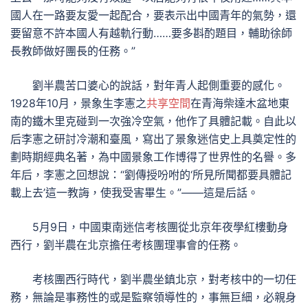
國人在一路要友愛一起配合，要表示出中國青年的氣勢，還
要留意不許本國人有越軌行動……要多斟酌題目，輔助徐師
長教師做好團長的任務。”
劉半農苦口婆心的說話，對年青人起側重要的感化。
1928年10月，景象生李憲之
共享空間
在青海柴達木盆地東
南的鐵木里克碰到一次強冷空氣，他作了具體記載。自此以
后李憲之研討冷潮和臺風，寫出了景象迷信史上具奠定性的
劃時期經典名著，為中國景象工作博得了世界性的名譽。多
年后，李憲之回想說：“劉傳授吩咐的‘所見所聞都要具體記
載上去’這一教誨，使我受害畢生。”——這是后話。
5月9日，中國東南迷信考核團從北京年夜學紅樓動身
西行，劉半農在北京擔任考核團理事會的任務。
考核團西行時代，劉半農坐鎮北京，對考核中的一切任
務，無論是事務性的或是監察領導性的，事無巨細，必親身