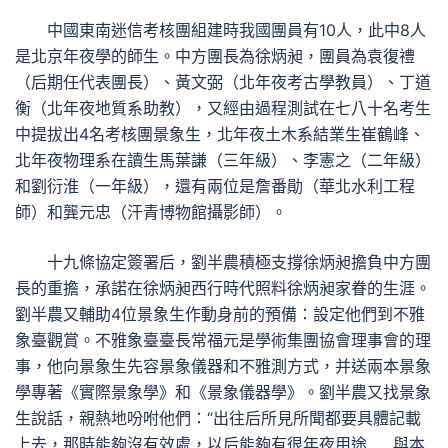
中國東南迷信考核團組建時我國團員有10人，此中8人
是北京年夜學的師生。中方團長為徐炳昶，團員為袁復禮
（后期任代表團長）、黃文弼（北年夜考古學教員）、丁道
衡（北年夜地質系助教），又經由過程測試在七八十名考生
中提拔出4名考核團景象生，北年夜土木系結業生崔鶴峰、
北年夜物理系在讀生馬葉謙（三年級）、李憲之（二年級）
和劉衍淮（一年級），還有兩位是詹番勛（華北水利工程
師）和龔元忠（汗青博物館攝影師）。
十九條協定簽署后，劉半農積極支撐徐炳昶擔負中方團
長的重擔，承諾在徐炳昶西行時代照料徐炳昶家眷的生涯。
劉半農又輔助4位景象生作動身前的預備：設定他們到不雅
象臺觀賞。不雅象臺臺長常福元是學術集團協會理事會的理
事，他向景象生先容景象儀器和不雅測方式，并送兩本景象
學專著《實際景象學》和《景象儀器學》。劉半農又找景象
生說話，親熱地吩咐他們：“出往后所見所聞都要具體記載
上去，那時能夠沒有效處，以后能夠有很年夜用途……與本