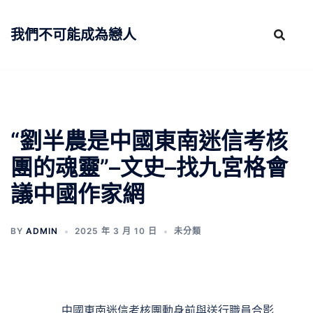
跳
至
我們不可能成為戀人
主
要
內
容
“劉半農是中國東南迷信考核
團的魂靈”–文史–找九宮格會
議中國作家網
BY
ADMIN
2025 年 3 月 10 日
未分類
中國東南迷信考核團動身前與送行職員合影