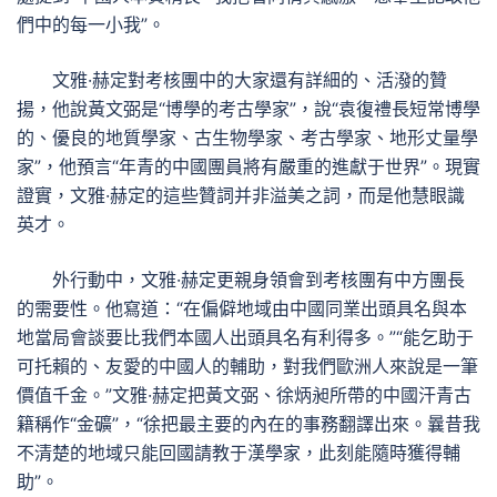
們中的每一小我”。
文雅·赫定對考核團中的大家還有詳細的、活潑的贊
揚，他說黃文弼是“博學的考古學家”，說“袁復禮長短常博學
的、優良的地質學家、古生物學家、考古學家、地形丈量學
家”，他預言“年青的中國團員將有嚴重的進獻于世界”。現實
證實，文雅·赫定的這些贊詞并非溢美之詞，而是他慧眼識
英才。
外行動中，文雅·赫定更親身領會到考核團有中方團長
的需要性。他寫道：“在偏僻地域由中國同業出頭具名與本
地當局會談要比我們本國人出頭具名有利得多。”“能乞助于
可托賴的、友愛的中國人的輔助，對我們歐洲人來說是一筆
價值千金。”文雅·赫定把黃文弼、徐炳昶所帶的中國汗青古
籍稱作“金礦”，“徐把最主要的內在的事務翻譯出來。曩昔我
不清楚的地域只能回國請教于漢學家，此刻能隨時獲得輔
助”。