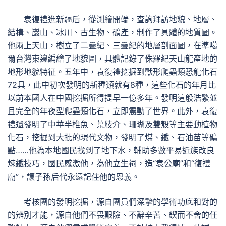
袁復禮進新疆后，從測繪開端，查詢拜訪地貌、地層、
結構、巖山、冰川、古生物、礦產，制作了具體的地質圖。
他兩上天山，樹立了二疊紀、三疊紀的地層剖面圖，在準噶
爾台灣東邊編繪了地貌圖，具體記錄了侏羅紀天山龍產地的
地形地貌特征。五年中，袁復禮挖掘到獸形爬蟲類恐龍化石
72具，此中初次發明的新種類就有8種，這些化石的年月比
以前本國人在中國挖掘所得提早一億多年。發明這般浩繁並
且完全的年夜型爬蟲類化石，立即震動了世界。此外，袁復
禮還發明了中華半椎魚、葉肢介、珊瑚及雙殼等主要動植物
化石，挖掘到大批的現代文物，發明了煤、鐵、石油苗等礦
點……他為本地國民找到了地下水，輔助多數平易近族改良
煉鐵技巧，國民感激他，為他立生祠，造“袁公廟”和“復禮
廟”，讓子孫后代永遠記住他的恩義。
考核團的發明挖掘，源自團員們深摯的學術功底和對的
的辨別才能，源自他們不畏艱險、不辭辛苦、鍥而不舍的任