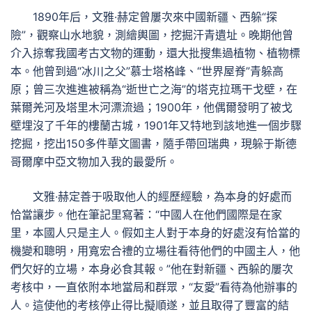
1890年后，文雅·赫定曾屢次來中國新疆、西躲“探
險”，觀察山水地貌，測繪輿圖，挖掘汗青遺址。晚期他曾
介入掠奪我國考古文物的運動，還大批搜集過植物、植物標
本。他曾到過“冰川之父”慕士塔格峰、“世界屋脊”青躲高
原；曾三次進進被稱為“逝世亡之海”的塔克拉瑪干戈壁，在
葉爾羌河及塔里木河漂流過；1900年，他偶爾發明了被戈
壁埋沒了千年的樓蘭古城，1901年又特地到該地進一個步驟
挖掘，挖出150多件華文圖書，隨手帶回瑞典，現躲于斯德
哥爾摩中亞文物加入我的最愛所。
文雅·赫定善于吸取他人的經歷經驗，為本身的好處而
恰當讓步。他在筆記里寫著：“中國人在他們國際是在家
里，本國人只是主人。假如主人對于本身的好處沒有恰當的
機變和聰明，用寬宏合禮的立場往看待他們的中國主人，他
們欠好的立場，本身必食其報。”他在對新疆、西躲的屢次
考核中，一直依附本地當局和群眾，“友愛”看待為他辦事的
人。這使他的考核停止得比擬順遂，並且取得了豐富的結