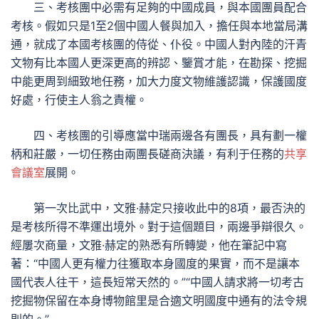
三、考核團中必需有足夠的中國成員，與本國團員配合
考核。假如只是1至2個中國人餐與加入，擔任與本地當局溝
通，就成了本國考核團的侍從、仆役。中國人對內陸的汗青
文物有比本國人更深更高的辨認、鑒賞才能，在勘探、挖掘
中能更周到細致地任務，加大力度文物維護認識，保護國度
好處，行使主人翁之責權。
四、考核團的引導應當中瑞兩邊各有團長，具有劃一權
柄和莊嚴，一切任務由兩團長磋商決議，有利于任務的
共享
會議室
展開。
第一次比武中，文雅·赫定只接收此中的8項，最否決的
是考核所得不準運出境外。對于這個題目，兩邊爭辯很久。
經屢次商量，文雅·赫定的熟悉有所轉變，他在筆記中寫
著：“中國人更有權力往獲取本身國度的果實，而不是讓本
國代表人往干，這長短常天然的。”“中國人請求將一切考古
挖掘物保留在本身博物館里是合適文明國度中通有的法令規