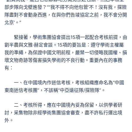
部步隊向戈壁進發？”“我不得不向他包管‘不！沒有我，探險
隊盡對不會動身西進，在與你們告竣協定之前，我不會分開
北京’。”
緊接著，學術集團協會提出15項一起配合考核前提，由
劉半農與文雅·赫定會談。15項的要旨是：遵守學術主權屬
我的準繩，為保證中國文明前程，嚴禁一切侵略我國權、損
壞文物奇跡等傷害損失學術的不良行動。重要內在的事務
有：
一、在中國境內作迷信考核，考核組織應命名為“中國
東南迷信考核團”，不該稱“中亞遠征隊/探險隊”。
二、考核所得，應在中國境內妥為保留，以供學者研
討，采集物除非經學術集團協會審查，盡不許私行運出境
外。