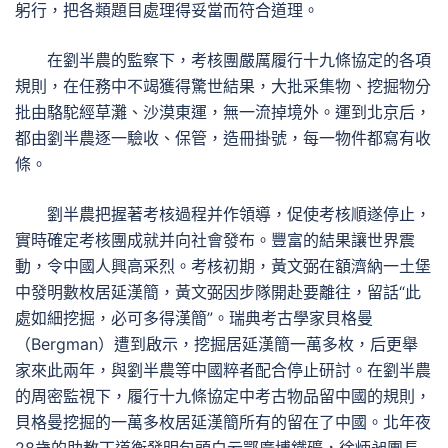
躬行，把各類題目處理得妥當而符合道理。
在劉半農的監察下，考核團嚴厲履行十九條協定的各項
規則，在任務中不竭獲得驚世結果，大批采集物、挖掘物分
批由駱駝經草灘、沙漠東運，無一流掉境外。運到北京后，
都由劉半農逐一驗收、保管，造冊掛號，每一物件都寫有收
條。
劉半農把握著考核過程并作領導，促使考核順遂停止，
實時確定考核團成就并向社會發布。豐富的結果讓世界震
動，令中國人興高采烈。考核初期，黃文弼在額濟納一土堡
中發明數枚居延漢簡，黃文弼因步隊開赴要離往，留話“此
處如細挖掘，必可多得漢簡”。瑞典考古學家貝格曼
（Bergman）遭到啟示，挖掘居延漢簡一萬多枚，后更舉
家來此兩年，與劉半農等中國粹者配合停止研討。在劉半農
的周密監視下，履行十九條協定中考古物品留中國的規則，
貝格曼挖掘的一萬多枚居延漢簡所有的留在了中國。北年夜