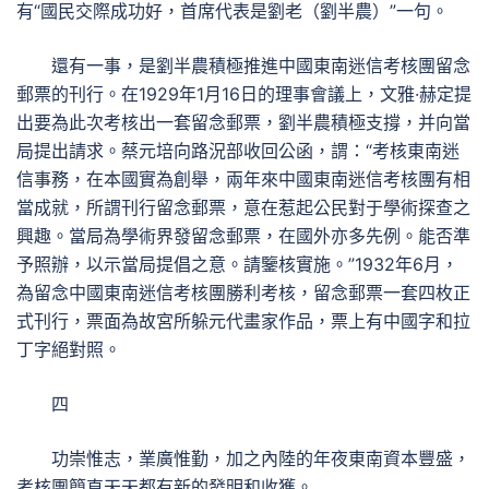
有“國民交際成功好，首席代表是劉老（劉半農）”一句。
還有一事，是劉半農積極推進中國東南迷信考核團留念
郵票的刊行。在1929年1月16日的理事會議上，文雅·赫定提
出要為此次考核出一套留念郵票，劉半農積極支撐，并向當
局提出請求。蔡元培向路況部收回公函，謂：“考核東南迷
信事務，在本國實為創舉，兩年來中國東南迷信考核團有相
當成就，所謂刊行留念郵票，意在惹起公民對于學術探查之
興趣。當局為學術界發留念郵票，在國外亦多先例。能否準
予照辦，以示當局提倡之意。請鑒核實施。”1932年6月，
為留念中國東南迷信考核團勝利考核，留念郵票一套四枚正
式刊行，票面為故宮所躲元代畫家作品，票上有中國字和拉
丁字絕對照。
四
功崇惟志，業廣惟勤，加之內陸的年夜東南資本豐盛，
考核團簡直天天都有新的發明和收獲。