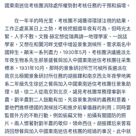
國東南迷信考核團消除處所權勢對考核任務的干預和損壞。
在一年半的時光里，考核團不竭獲得環球注視的結果，
工作正處蒸蒸日上之勢，考核挖掘還年夜有可為，但時光太
緊、人手不敷。文雅·赫定想從瑞典請一地理學家、一說話
學家，又想在和闐河畔戈壁中增設景象測候所，需求兩名中
國粹生。顛末一系列盡力，1930年5月，考核團決議遴派北
年夜生物系先生郝景盛餐與加入中國東南迷信考核團往采集
標本。1931年10月，那時的景象研討所竺可楨所長遴派在
南京北極閣景象研討所任務的胡振鐸和南京西北年夜學地輿
系二年級先生徐近之餐與加入中國東南迷信考核團任景象助
理。胡、徐二人從南京到北京，謁見考核團常務理事劉半
農，劉半農對二人鼓勵有加，先容景象測候的義務和意義，
要他們進修德國的測候技巧和進步前輩儀器的利用；同時要
監督外方的不軌行動，例如偷竊文物、拍攝有關國防的照
片。兩人懷著對劉半農的敬仰，領命西往。胡振鐸后來曾寫
詩回想餐與加入中國東南迷信考核團的經過的事況，此中就