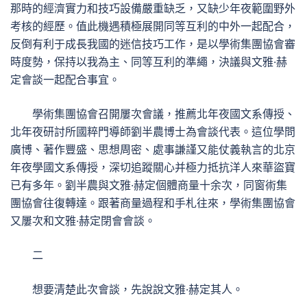
那時的經濟實力和技巧設備嚴重缺乏，又缺少年夜範圍野外
考核的經歷。值此機遇積極展開同等互利的中外一起配合，
反倒有利于成長我國的迷信技巧工作，是以學術集團協會審
時度勢，保持以我為主、同等互利的準繩，決議與文雅·赫
定會談一起配合事宜。
學術集團協會召開屢次會議，推薦北年夜國文系傳授、
北年夜研討所國粹門導師劉半農博士為會談代表。這位學問
廣博、著作豐盛、思想周密、處事謙謹又能仗義執言的北京
年夜學國文系傳授，深切追蹤關心并極力抵抗洋人來華盜寶
已有多年。劉半農與文雅·赫定個體商量十余次，同窗術集
團協會往復轉達。跟著商量過程和手札往來，學術集團協會
又屢次和文雅·赫定閉會會談。
二
想要清楚此次會談，先說說文雅·赫定其人。