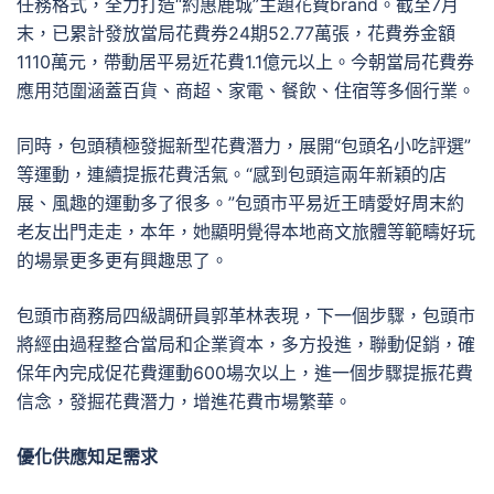
任務格式，全力打造“約惠鹿城”主題花費brand。截至7月
末，已累計發放當局花費券24期52.77萬張，花費券金額
1110萬元，帶動居平易近花費1.1億元以上。今朝當局花費券
應用范圍涵蓋百貨、商超、家電、餐飲、住宿等多個行業。
同時，包頭積極發掘新型花費潛力，展開“包頭名小吃評選”
等運動，連續提振花費活氣。“感到包頭這兩年新穎的店
展、風趣的運動多了很多。”包頭市平易近王晴愛好周末約
老友出門走走，本年，她顯明覺得本地商文旅體等範疇好玩
的場景更多更有興趣思了。
包頭市商務局四級調研員郭革林表現，下一個步驟，包頭市
將經由過程整合當局和企業資本，多方投進，聯動促銷，確
保年內完成促花費運動600場次以上，進一個步驟提振花費
信念，發掘花費潛力，增進花費市場繁華。
優化供應知足需求