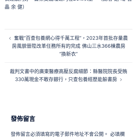
晶 余 健）
文
奮戰“百查包養網心得千萬工程”，2023年首批存量農
章
房風貌晉陞改革任務所有的完成 佛山三水366棟農房
導
“換新衣”
覽
裁判文書中的廣東醫療高壓反腐細節：縣醫院院長受賄
330萬現金不敢存銀行，只查包養經歷能躲書房
發佈留言
發佈留言必須填寫的電子郵件地址不會公開。
必填欄