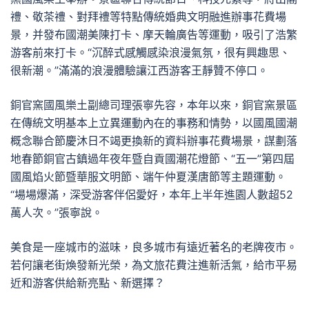
禮、敬茶禮、對拜禮等特點傳統婚典文明融進辦事花費場
景，并發布國潮美陳打卡、摩天輪廣告等運動，吸引了浩繁
游客前來打卡。“沉醉式感觸感染浪漫氣氛，很有興趣思、
很新潮。”滿滿的浪漫體驗讓江西游客王靜贊不停口。
銅官窯國風樂土副總司理張寧先容，本年以來，銅官窯景區
在傳統文明基本上立異運動內在的事務和情勢，以國風國潮
概念聯合節慶沐日不竭更換新的資料辦事花費場景，謀劃落
地春節銅官古鎮過年夜年暨自貢國潮花燈節、“五一”第四屆
國風焰火節暨華服文明節、端午仲夏漢唐節等主題運動。
“場場爆滿，深受游客伴侶愛好，本年上半年進園人數超52
萬人次。”張寧說。
美食是一座城市的滋味，良多城市有遠近著名的老牌夜市。
若何讓老街煥發新光榮，為文旅花費注進新活氣，給市平易
近和游客供給新亮點、新選擇？