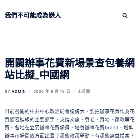
跳
至
我們不可能成為戀人
主
要
內
容
開闢辦事花費新場景查包養網
站比擬_中國網
BY
ADMIN
2025 年 6 月 15 日
未分類
日前召開的中共中心政治局會議誇大，要把辦事花費作為花
費擴容進級的主要抓手，支撐文旅、養老、育幼、家政等花
費。各地在立異辦事花費場景、培養辦事花費brand、增進
辦事市場開放方面出臺了哪些政策舉動？有哪些無益摸索？