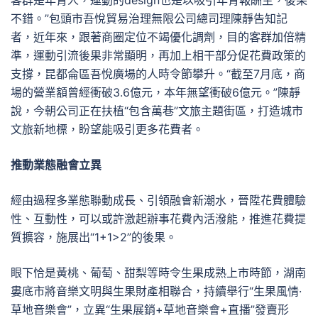
客群是年青人，運動的design也是以吸引年青報酬主，後果
不錯。”包頭市吾悅貿易治理無限公司總司理陳靜告知記
者，近年來，跟著商圈定位不竭優化調劑，目的客群加倍精
準，運動引流後果非常顯明，再加上相干部分促花費政策的
支撐，昆都侖區吾悅廣場的人時令節攀升。“截至7月底，商
場的營業額曾經衝破3.6億元，本年無望衝破6億元。”陳靜
說，今朝公司正在扶植“包含萬巷”文旅主題街區，打造城市
文旅新地標，盼望能吸引更多花費者。
推動業態融會立異
經由過程多業態聯動成長、引領融會新潮水，晉陞花費體驗
性、互動性，可以或許激起辦事花費內活潑能，推進花費提
質擴容，施展出“1+1>2”的後果。
眼下恰是黃桃、葡萄、甜梨等時令生果成熟上市時節，湖南
婁底市將音樂文明與生果財產相聯合，持續舉行“生果風情·
草地音樂會”，立異“生果展銷+草地音樂會+直播”發賣形