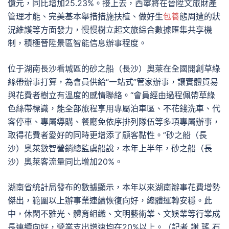
億元，同比增加25.23%。接上去，西寧將在晉陞文旅財產
管理才能、完美基本舉措措施扶植、做好生
包養
態周遭的狀
況維護等方面發力，慢慢樹立起文旅綜合數據匯集共享機
制，積極晉陞景區智能信息辦事程度。
位于湖南長沙看城區的砂之船（長沙）奧萊在全國開創草綠
絲帶辦事打算，為會員供給“一站式”管家辦事，讓實體貿易
與花費者樹立有溫度的感情聯絡。“會員經由過程佩帶草綠
色絲帶標識，能全部旅程享用專屬泊車區、不花錢洗車、代
客停車、專屬導購、餐廳免依序排列隊伍等多項專屬辦事，
取得花費者愛好的同時更增添了顧客黏性。”砂之船（長
沙）奧萊數智營銷總監虞船說，本年上半年，砂之船（長
沙）奧萊客流量同比增加20%。
湖南省統計局發布的數據顯示，本年以來湖南辦事花費增勢
傑出，範圍以上辦事業連續恢復向好，總體運轉安穩。此
中，休閑不雅光、體育組織、文明藝術業、文娛業等行業成
長連續向好，營業支出增速均在20%以上。（記者 謝 瑤 石