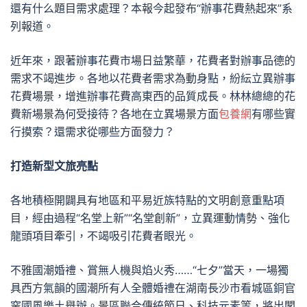
還有什么題目需求處理？本報今起發布“辦事花費熱起來”系
列報道。
近年來，跟著辦事花費市場日益繁華，花費者對辦事品德的
需求不竭進步。各地以花費者需求為動身點，紛紜立異辦事
花費場景，增進辦事花費高東西的品質成長。林林總總的花
費新場景為何受接待？各地在立異場景方面
包養網
有哪些實
行摸索？還需求從哪些方面發力？
打造新型文旅亮點
各地積極開闢具有地區和平易近族特點的文明創意重點項
目，經由過程“名堂上新”“名堂創新”，立異運動情勢、強化
龍頭項目牽引，不竭吸引花費者眼光。
不雅國潮婚禮、賞無人機與焰火秀……“七夕”當天，一場獨
具西方氣韻的國潮所有人全體婚禮在湖南長沙市看城區銅官
窯國風樂土舉辦。景區聯合傳統節日、科技元素等，將出閣