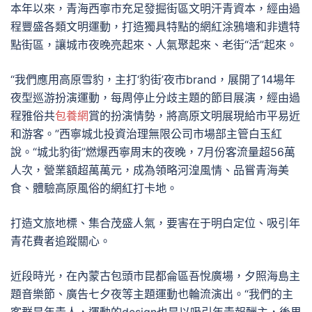
本年以來，青海西寧市充足發掘街區文明汗青資本，經由過
程豐盛各類文明運動，打造獨具特點的網紅涂鴉墻和非遺特
點街區，讓城市夜晚亮起來、人氣聚起來、老街“活”起來。
“我們應用高原雪豹，主打‘豹街’夜市brand，展開了14場年
夜型巡游扮演運動，每周停止分歧主題的節目展演，經由過
程雅俗共
包養網
賞的扮演情勢，將高原文明展現給市平易近
和游客。”西寧城北投資治理無限公司市場部主管白玉紅
說。“城北豹街”燃爆西寧周末的夜晚，7月份客流量超56萬
人次，營業額超萬萬元，成為領略河湟風情、品嘗青海美
食、體驗高原風俗的網紅打卡地。
打造文旅地標、集合茂盛人氣，要害在于明白定位、吸引年
青花費者追蹤關心。
近段時光，在內蒙古包頭市昆都侖區吾悅廣場，夕照海島主
題音樂節、廣告七夕夜等主題運動也輪流演出。“我們的主