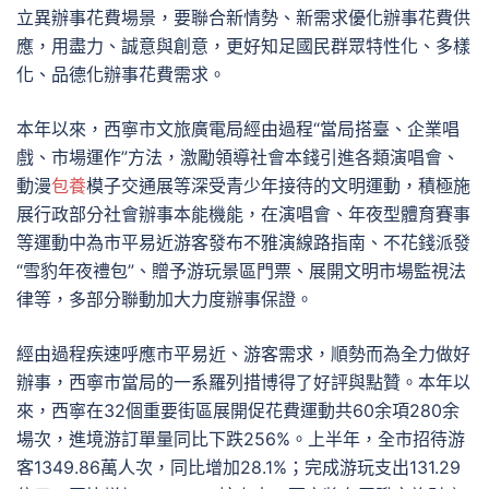
立異辦事花費場景，要聯合新情勢、新需求優化辦事花費供
應，用盡力、誠意與創意，更好知足國民群眾特性化、多樣
化、品德化辦事花費需求。
本年以來，西寧市文旅廣電局經由過程“當局搭臺、企業唱
戲、市場運作”方法，激勵領導社會本錢引進各類演唱會、
動漫
包養
模子交通展等深受青少年接待的文明運動，積極施
展行政部分社會辦事本能機能，在演唱會、年夜型體育賽事
等運動中為市平易近游客發布不雅演線路指南、不花錢派發
“雪豹年夜禮包”、贈予游玩景區門票、展開文明市場監視法
律等，多部分聯動加大力度辦事保證。
經由過程疾速呼應市平易近、游客需求，順勢而為全力做好
辦事，西寧市當局的一系羅列措博得了好評與點贊。本年以
來，西寧在32個重要街區展開促花費運動共60余項280余
場次，進境游訂單量同比下跌256%。上半年，全市招待游
客1349.86萬人次，同比增加28.1%；完成游玩支出131.29