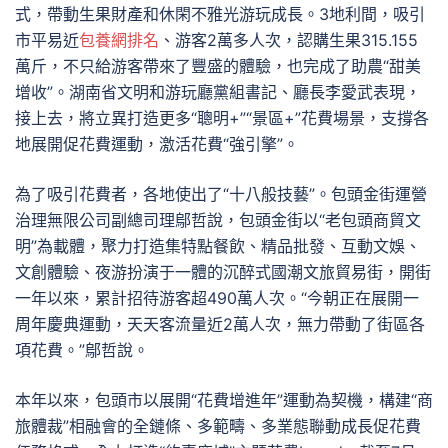
式，帶動生果財產和休閑不雅光游玩成長。3地利間，吸引
市平易近
包養網排名
、游客2萬多人次，認購生果315.155
萬斤，不只給游客帶來了豐盛的體驗，也完成了助農“甜美
增收”。湖南省文明和游玩廳黨組書記、廳長李愛武表現，
接上去，將立異打造更多“聰明+”“景區+”花費場景，支撐各
地展開促花費運動，激活花費“強引擎”。
為了吸引花費者，各地使出了“十八般技藝”。包頭金街運營
治理無限公司副總司理鄔哲說，包頭金街以“老包頭商貿文
明”為載體，聚力打造集特點餐飲、精品批發、互動文娛、
文創體驗、夜游扮演于一體的沉醉式國潮文旅貿易街，開街
一年以來，累計招待游客超490萬人次。“今朝正在展開一
周年慶典運動，天天客流量近2萬人次，無力帶動了街區各
項花費。”鄔哲說。
本年以來，包頭市以展開“花費增進年”運動為契機，構建“商
旅體裁”相融會的全鏈條、多範疇、多業態聯動成長促花費