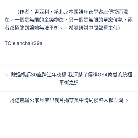
（作者：尹亞利，系北京本國語年夜學客座傳授而現
在，一個是無限的金錢物慾，另一個是無限的單戀傻氣，兩
者都極端到讓她無法平衡。、希臘研討中間聲譽主任）
TC:elanchair29a
文
駛過橋都30座跨江年夜橋 我清楚了傳祺GS4億嵐系統櫃
章
平衡之道
導
覽
丹億嵐辦公家具麥記載片揭穿美中情局侵略人權丑聞