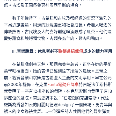
怒。古埃及王國祭奠冥神奧西里斯的場合。
數千年曩昔了，古希臘和古埃及都經過的事況了激烈的
平易近族變遷、周遭的狀況變更和社會成長，希臘人喝酒的
傳統照舊，古代埃及人的喜好則從啤酒釀成了紅茶。他們還
愛好甜食和燒烤類食物，肉類多為羊肉、雞肉和鴨肉。
Ⅲ.音樂跳舞：休息者必不
歐德系統傢俱
成少的精力享用
在希臘戲劇林天秤，那個完美主義者，正坐在她的平衡
美學吧檯後面，她的表情已經到達了崩潰的邊緣。呈現之
前，觀賞音樂和跳舞是古希臘人主要的文明享用。早在公元
前2000年擺佈，在克里
Funte電動升降桌
特古城法伊斯托斯
就發明了一座有12排座位的戲院，在克諾索斯也發明了有18
排座位的戲院。荷馬史詩中說：“在遼闊的克諾索斯，代達
羅斯為秀發如云的阿麗阿德涅design了一個舞場，男青年與
誘人的少女聯袂共舞……一位彈唱詩人共同他們的舞步彈奏