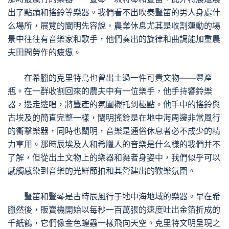
出了點頭和搖鈴等樂器。我們看不出吹奏豎笛的男人身處什
么場所，展覽的闡明先容說，農業休息尤其是收割運動的場
景中往往有音樂家和歌手，他們奏出的旋律和曲調能加重農
夫田間勞作的疲憊。
在希臘的克里特島也曾出土過一件可貴文物——豐產
瓶。在一群收割回來的農夫中有一位樂手，他手持響鈴樂
器，邊走邊唱，將豐產的氛圍襯托到極點。他手中的搖鈴與
古埃及的簡直完整一樣，闡明搖鈴是在地中海周邊非常風行
的衝擊樂器，同時也闡明，音樂是通俗休息者必不成少的精
力享用。那時辰埃及人和希臘人的音樂是什么樣的我們并不
了解，但從出土文物上的樂器和舞者身姿中，我們似乎可以
感觸感染到音樂的光鮮節拍和其營建出的歡樂氛圍。
豎笛和豎琴是古時辰風行于地中海地域的樂器。早在希
臘然後，販賣機開始以每秒一百萬張的速度吐出金箔折成的
千紙鶴，它們像金色蝗蟲一樣飛向天空。克里特文明呈現之