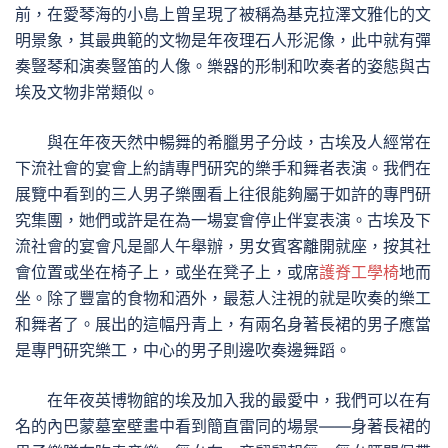
前，在愛琴海的小島上曾呈現了被稱為基克拉澤文雅化的文
明景象，其最典範的文物是年夜理石人形泥像，此中就有彈
奏豎琴和演奏豎笛的人像。樂器的形制和吹奏者的姿態與古
埃及文物非常類似。
與在年夜天然中暢舞的希臘男子分歧，古埃及人經常在
下流社會的宴會上約請專門研究的樂手和舞者表演。我們在
展覽中看到的三人男子樂團看上往很能夠屬于如許的專門研
究集團，她們或許是在為一場宴會停止伴宴表演。古埃及下
流社會的宴會凡是鄙人午舉辦，男女賓客離開就座，按其社
會位置或坐在椅子上，或坐在凳子上，或席
護脊工學椅
地而
坐。除了豐富的食物和酒外，最惹人注視的就是吹奏的樂工
和舞者了。展出的這幅丹青上，有兩名身著長裙的男子應當
是專門研究樂工，中心的男子則邊吹奏邊舞蹈。
在年夜英博物館的埃及加入我的最愛中，我們可以在有
名的內巴蒙墓室壁畫中看到簡直雷同的場景——身著長裙的