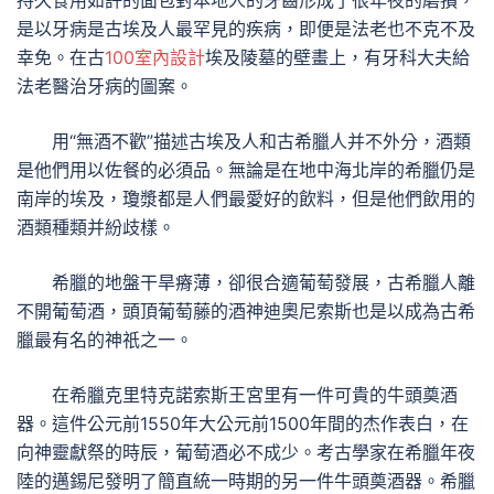
持久食用如許的面包對本地人的牙齒形成了很年夜的磨損，
是以牙病是古埃及人最罕見的疾病，即便是法老也不克不及
幸免。在古
100室內設計
埃及陵墓的壁畫上，有牙科大夫給
法老醫治牙病的圖案。
用“無酒不歡”描述古埃及人和古希臘人并不外分，酒類
是他們用以佐餐的必須品。無論是在地中海北岸的希臘仍是
南岸的埃及，瓊漿都是人們最愛好的飲料，但是他們飲用的
酒類種類并紛歧樣。
希臘的地盤干旱瘠薄，卻很合適葡萄發展，古希臘人離
不開葡萄酒，頭頂葡萄藤的酒神迪奧尼索斯也是以成為古希
臘最有名的神祇之一。
在希臘克里特克諾索斯王宮里有一件可貴的牛頭奠酒
器。這件公元前1550年大公元前1500年間的杰作表白，在
向神靈獻祭的時辰，葡萄酒必不成少。考古學家在希臘年夜
陸的邁錫尼發明了簡直統一時期的另一件牛頭奠酒器。希臘