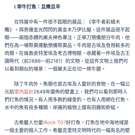
Ⅰ.宰牛打魚：且樂且辛
在特展中有一件很不起眼的展品：《宰牛者彩繪木
雕》。與旁邊金光閃閃的黃金木乃伊比擬，這件展品很不起
眼——兩個赤膊的屠夫神色專注，正舉刀預備朋分牛肉，他
們在為一場祭奠運動預備祭奠品。牛肉是古埃及食用較多的
肉類。在倫敦皮特里埃及考古博物館，收藏著一件埃及古王
國時代（前2686—前2181）的文物，從這件文物上我們可
以看到類似的場景：一個屠夫正在切一條牛腿。
除了牛肉外，魚類也是古埃及人愛好的食物，在一幅公
元前
室內設計
2649年擺佈的壁畫上，我們可以看到那時人
們打魚的情況。有人用多鉤釣線垂釣，也有人用網在打魚。
水中的魚有良多種類，岸邊的植物上還有田雞和蚱蜢。
古希臘人也愛
iRock T07
好打魚，打魚在地中海地域是
一個主要的個人工作。希臘克里特文明時代的一幅有名的壁