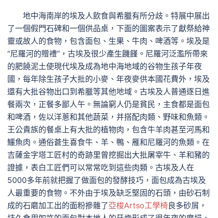
地中海南岸的埃及人飲食與希臘有所分歧。特展中展出
了一個假門石碑和一個供品桌，下面的圖案表示了獻祭給神
靈或故人的食物，包含面包、生果、牛肉、啤酒等。埃及是
“尼羅河的贈禮”，古埃及很少產生饑饉。尼羅河泛濫所帶來
的肥饒泥土使現代埃及成為地中海地域的谷物生孩子年夜
國，每年除生孩子大批的小麥、年夜麥供本國花費外，埃及
還有大批谷物出口到希臘等其他地域。古埃及人普通逐日進
餐兩次，正餐多鄙人午。無論窮人仍是貧民，主食都是面包
和啤酒，佐以洋蔥和其他蔬菜，并搭配肉類、野味和魚類。
王公貴族的餐桌上有大批的植物肉，包含牛羊肉甚至河馬和
鱷魚肉。通俗蒼生喜食牛、羊、鴨、雁和尼羅河的魚類。在
吉薩金字塔工匠村的奇跡里曾挖掘出大批屠宰牛、羊和豬的
證據，表白工匠們可以常常吃到這些肉類。古埃及人在
5000多年前就把握了做面包的發酵技巧，面包成為古埃及
人最重要的食物。不外由于埃及缺乏堅固的石頭，由砂石制
成的石磨加工出的面粉摻雜了
亞梭Artso工學椅
良多砂屑，