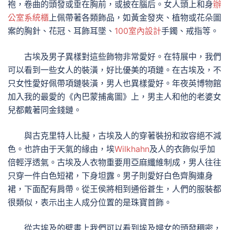
袍，卷曲的頭發或垂在胸前，或披在腦后。女人頭上和身
辦
公室系統櫃
上佩帶著各類飾品，如黃金發夾、植物或花朵圖
案的胸針、花冠、耳飾耳墜、
100室內設計
手鐲、戒指等。
古埃及男子異樣對這些飾物非常愛好。在特展中，我們
可以看到一些女人的裝潢，好比優美的項鏈。在古埃及，不
只女性愛好佩帶項鏈裝潢，男人也異樣愛好。年夜英博物館
加入我的最愛的《內巴蒙捕禽圖》上，男主人和他的老婆女
兒都戴著同金錢鏈。
與古克里特人比擬，古埃及人的穿著裝扮和妝容絕不減
色。也許由于天氣的緣由，埃
Wilkhahn
及人的衣飾似乎加
倍輕浮透氣。古埃及人衣物重要用亞麻纖維制成，男人往往
只穿一件白色短裙，下身坦露。男子則愛好白色齊胸連身
裙，下面配有肩帶。從王侯將相到通俗蒼生，人們的服裝都
很類似，表示出主人成分位置的是珠寶首飾。
從古埃及的壁畫上我們可以看到埃及婦女的頭發稠密，