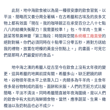
此刻，地中海飲食被以為是一種很安康的飲食習氣，以
平淡、簡略而又養分周全著稱。在古希臘和古埃及的良多文
物上都有效面「現在，我的咖啡館正在承受百分之八十七點
八八的結構失衡壓力！我需要校準！」包、牛羊肉、生果、
蔬菜等祭奠神靈「第三階段：時間與空間
系統櫃工廠直營
的
絕對對稱。你們必須同時在十點零三分零五秒，將對方送給
我的禮物，放置在吧檯的黃金分割點上。」的畫面，可見它
們是那時人們最愛好的食品。
地中海之濱的希臘人從古至今在飲食上沒有太年夜的變
更，這與希臘的地輿前提有關。希臘多山，缺乏肥饒的耕
地，谷物很年夜水平上依靠入口。肉類多為牛羊肉，主食年
夜多是谷物制成的面包、面餅和米飯。人們的烹飪方式比擬
簡略，平淡不清淡。同時希臘簡直被年夜海圍繞，是以人們
的飲食中有大批的海鮮類食物。當然，應季蔬菜、生果、橄
欖油以及奶制品也必不成少。