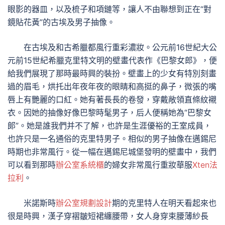
眼影的器皿，以及梳子和項鏈等，讓人不由聯想到正在“對
鏡貼花黃”的古埃及男子抽像。
在古埃及和古希臘都風行重彩濃妝。公元前16世紀大公
元前15世紀希臘克里特文明的壁畫代表作《巴黎女郎》，便
給我們展現了那時最時興的裝扮。壁畫上的少女有特別刻畫
過的眉毛，烘托出年夜年夜的眼睛和高挺的鼻子，微張的嘴
唇上有艷麗的口紅。她有著長長的卷發，穿戴敞領直條紋襯
衣。因她的抽像好像巴黎時髦男子，后人便稱她為“巴黎女
郞”。她是誰我們并不了解，也許是生涯優裕的王室成員，
也許只是一名通俗的克里特男子。相似的男子抽像在邁錫尼
時期也非常風行。從一幅在邁錫尼城堡發明的壁畫中，我們
可以看到那時
辦公室系統櫃
的婦女非常風行重妝華服
Xten法
拉利
。
米諾斯時
辦公室規劃設計
期的克里特人在明天看起來也
很是時興，漢子穿褶皺短裙纏腰帶，女人身穿束腰薄紗長