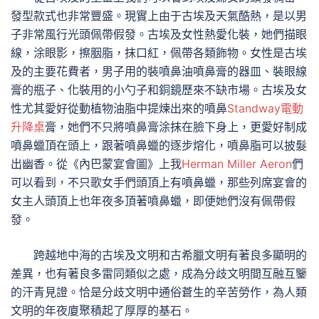
發型款式也非常豐盛。現實上由于古埃及天氣酷熱，是以男
子非常風行光頭佩帶假發。古埃及女性熱愛化裝，她們描眼
線，涂眼影，擦胭脂，抹口紅，佩帶各類飾物。女性是古埃
及的主要花費者，男子用的裝噴鼻油噴鼻膏的器皿、裝眼線
膏的瓶子、化裝用的小勺子和銅鏡歷來不缺市場。古埃及女
性尤其愛好從動植物油脂中提煉出來的噴鼻
Standway電動
升降桌
膏，她們不只將噴鼻膏涂抹在臉下身上，更愛好制成
噴鼻蠟頂在頭上，跟著噴鼻蠟的逐步熔化，噴鼻脂可以披髮
出幽香。從《內巴蒙宴會圖》上我
Herman Miller Aeron
們
可以看到，不只歌女手們頭頂上有噴鼻蠟，那些列席宴會的
女主人頭頂上也年夜多頂著噴鼻蠟，即便她們沒有佩帶假
發。
跨越地中海的古埃及文明和古希臘文明有著良多顯明的
差異，也有著良多雷同類似之處，成為分歧文明間互融互鑒
的汗青見證。恰是分歧文明中通俗蒼生的辛苦勞作，為人類
文明的年夜廈聚積起了厚厚的基石。