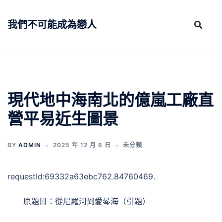
跳
至
我們不可能成為戀人
主
要
內
容
現代地中海南北的億嵐工廠直
營平易近生圖景
BY
ADMIN
2025 年 12 月 6 日
未分類
requestId:69332a63ebc762.84760469.
原題目：從尼羅河到愛琴海（引題）