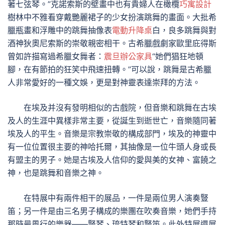
著七弦琴。”克諾索斯的壁畫中也有貴婦人在橄欖
巧寓設計
樹林中不雅看穿戴艷麗裙子的少女扮演跳舞的畫面。大批希
臘瓶畫和浮雕中的跳舞抽像表
電動升降桌
白，良多跳舞與對
酒神狄奧尼索斯的崇敬親密相干。古希臘戲劇家歐里庇得斯
曾如許描寫過希臘女舞者：
震旦辦公家具
“她們猖狂地頓
腳，在有節拍的狂笑中飛速扭轉。”可以說，跳舞是古希臘
人非常愛好的一種文娛，更是對神靈表達崇拜的方法。
在埃及并沒有發明相似的古戲院，但音樂和跳舞在古埃
及人的生涯中異樣非常主要，從誕生到逝世亡，音樂隨同著
埃及人的平生。音樂是宗教崇敬的構成部門，埃及的神靈中
有一位位置很主要的神哈托爾，其抽像是一位牛頭人身或長
有盟主的男子。她是古埃及人信仰的愛與美的女神、富饒之
神，也是跳舞和音樂之神。
在特展中有兩件相干的展品，一件是兩位男人演奏豎
笛；另一件是由三名男子構成的樂團在吹奏音樂，她們手持
那時最風行的樂器——豎琴、琉特琴和豎笛。此外特展還展