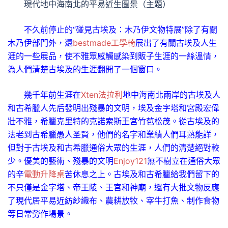
現代地中海南北的平易近生圖景（主題）
不久前停止的“碰見古埃及：木乃伊文物特展”除了有關
木乃伊部門外，還
bestmade工學椅
展出了有關古埃及人生
涯的一些展品，使不雅眾感觸感染到販子生涯的一絲溫情，
為人們清楚古埃及的生涯翻開了一個窗口。
幾千年前生涯在
Xten法拉利
地中海南北兩岸的古埃及人
和古希臘人先后發明出殘暴的文明，埃及金字塔和宮殿宏偉
壯不雅，希臘克里特的克諾索斯王宮竹苞松茂。從古埃及的
法老到古希臘愚人圣賢，他們的名字和業績人們耳熟能詳，
但對于古埃及和古希臘通俗大眾的生涯，人們的清楚絕對較
少。優美的藝術、殘暴的文明
Enjoy121
無不樹立在通俗大眾
的辛
電動升降桌
苦休息之上。古埃及和古希臘給我們留下的
不只僅是金字塔、帝王陵、王宮和神廟，還有大批文物反應
了現代居平易近紡紗織布、農耕放牧、宰牛打魚、制作食物
等日常勞作場景。