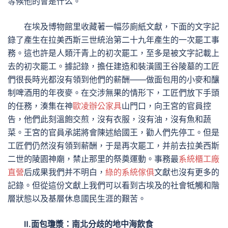
等候他的會是什么。
在埃及博物館里收藏著一幅莎廁紙文獻，下面的文字記
錄了產生在拉美西斯三世統治第二十九年產生的一次罷工事
務。這也許是人類汗青上的初次罷工，至多是被文字記載上
去的初次罷工。據記錄，擔任建造和裝潢國王谷陵墓的工匠
們很長時光都沒有領到他們的薪酬——做面包用的小麥和釀
制啤酒用的年夜麥。在交涉無果的情形下，工匠們放下手頭
的任務，湊集在神
歐凌辦公家具
山門口，向王宮的官員控
告，他們此刻溫飽交煎，沒有衣服，沒有油，沒有魚和蔬
菜。王宮的官員承諾將會陳述給國王，勸人們先停工。但是
工匠們仍然沒有領到薪酬，于是再次罷工，并前去拉美西斯
二世的陵園神廟，禁止那里的祭奠運動。事務最
系統櫃工廠
直營
后成果我們并不明白，
綠的系統傢俱
文獻也沒有更多的
記錄。但從這份文獻上我們可以看到古埃及的社會牴觸和階
層狀態以及基層休息國民生涯的艱苦。
Ⅱ.面包瓊漿：南北分歧的地中海飲食