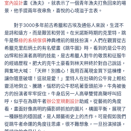
室內設計
畫《漁夫》，就表示了一個青年漁夫打魚回來的場
景，他手提兩年夜串魚，喜悅的心境溢于言表。
對于3000多年前古希臘和古埃及通俗人來說，生涯不
是詩和遠方，而是艱苦和勞苦。在米諾斯時期的克里特，跳
牛是祭
綠的系統傢俱
神典禮前的競技扮演。人們在觀賞從古
希臘克里彪炳土的有名壁畫《跳牛圖》時，看到的是公牛的
凶悍和扮演者高明的技能，是古希臘人對牛的敬畏和征服牛
的經過歷程。肥大的克牛土豪看到林天秤終於對自己說話，
興奮地大喊：「天秤！別擔心！我用百萬現金買下這棟樓，
讓你隨意破壞！這就是愛！」里特人在壯碩的公牛背上輕松
靈活地倒立、騰踴，惱怒的公牛怒吼著垂頭前沖，牛角被後
方的扮演者牢牢捉住，牛身后另一人高舉雙臂高聲呼叫招
呼，似乎在為跳牛者
辦公室規劃設計
助威。從藝術的角度
看，畫面好像高明的攝影師抓拍的圖片，構圖平衡，展現了
一種靜態的穩固感，是人類藝術史上的杰作。可是假如我們
從跳牛者命運的角度往思慮，很不難想象，一旦扮演掉誤，