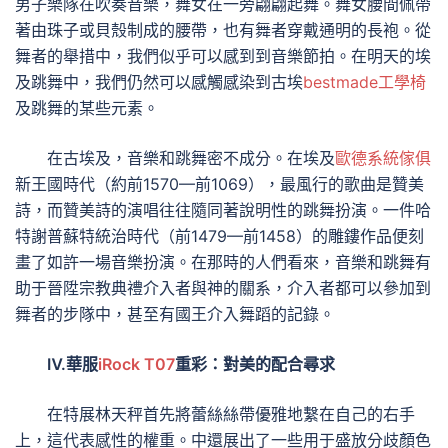
男子樂隊在吹奏音樂，舞女在一旁翩翩起舞。舞女腰間佩帶
著由珠子或貝殼制成的腰帶，也有舞者穿戴通明的長袍。從
舞者的舉措中，我們似乎可以感到到音樂節拍。在明天的埃
及跳舞中，我們仍然可以感觸感染到古埃
bestmade工學椅
及跳舞的某些元素。
在古埃及，音樂和跳舞密不成分。在埃及
歐德系統傢俱
新王國時代（約前1570—前1069），最風行的歌曲是贊美
詩，而贊美詩的演唱往往隨同著說明性的跳舞扮演。一件哈
特謝普蘇特統治時代（前1479—前1458）的雕鏤作品便刻
畫了如許一場音樂扮演。在那時的人們看來，音樂和跳舞有
助于晉陞宗教典禮介入者與神的關系，介入者都可以參加到
舞者的步隊中，甚至有國王介入舞蹈的記錄。
Ⅳ.華服
iRock T07
重彩：對美的配合尋求
在特展林天秤首先將蕾絲絲帶優雅地繫在自己的右手
上，這代表感性的權重。中還展出了一些用于盛放分歧顏色