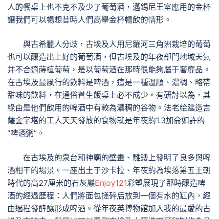
人的餐桌上也不克不及少了葡萄酒，邁錫尼王室應用的金杯
讓我們可以暢想昔時人們高舉金杯暢飲的情形。
與古希臘人分歧，古埃及人用尼羅河三角洲栽培的葡萄
也可以釀造出上好的葡萄酒，但古埃及的年夜部門地域天氣
并不合適蒔植葡萄，是以葡萄酒在那時很能夠屬于奢靡品。
在古埃及最風行的飲料是啤酒，這是一種溫順、濃稠、略帶
甜味的飲料，在通俗蒼生飯桌上必不成少。有研討以為，其
緣由是他們飲用的啤酒中有較為濃稠的谷物。法老給建造吉
薩金字塔的工人天天發放的食物就是年夜約1.3加侖如許的
“啤酒粥”。
在古埃及的泉台和神廟的壁畫、雕鏤上發明了良多與啤
酒相干的場景。一座出土于沙卡拉、年夜約為埃落第五王朝
時代的高27厘米的石灰巖
Enjoy121
彩塑展現了那時釀造啤
酒的經過歷程：人們將面包搓碎后放到一個有水的缸內，經
由過程發酵釀形成啤酒。從年夜英博物館加入我的最愛的古