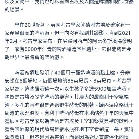
埃及文物中，我們也可以看到古埃及人釀造啤酒和制作食品
的場景。
早在20世紀初，英國考古學家就猜測古埃及確定有一
家產量很高的啤酒廠，但一向沒有找到其蹤影。直到2021
年2月，考古學家宣布，在尼羅河西岸的阿比多斯墳場發明
了一家有5000年汗青的啤酒釀造基地遺址，它很能夠是今
朝世界上最陳舊的啤酒廠。
啤酒廠遺址發明了40個用于釀造啤酒的黏土罐，分辨
安頓在8個場地，每個場地約65英尺長、8英尺寬。考古學
家以為，這些釀酒罐一次可以生孩子多達5900加侖啤酒。
陶器是古埃及發酵啤酒的要害，其廣大的啟齒利于空氣暢
通，多孔的內壁很是合適野生酵母的附著。罐內溫度略低于
周遭的狀況溫度，有利于啤酒酵母在本地酷熱干旱的天氣中
發展。考古學家以為啤酒是古埃及王室和祭奠典禮的飲料，
發明啤酒廠的現代墳場是張水瓶在地下室看到這一幕，氣得
渾身發抖，但不是因為害怕，而是因為對財富庸俗化的憤