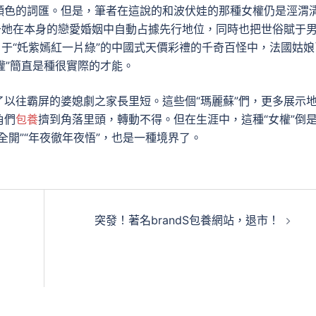
顏色的詞匯。但是，筆者在這說的和波伏娃的那種女權仍是涇渭
于她在本身的戀愛婚姻中自動占據先行地位，同時也把世俗賦于
目于“奼紫嫣紅一片綠”的中國式天價彩禮的千奇百怪中，法國姑娘
權”簡直是種很實際的才能。
以往霸屏的婆媳劇之家長里短。這些個“瑪麗蘇”們，更多展示
角們
包養
擠到角落里頭，轉動不得。但在生涯中，這種“女權”倒
全開”“年夜徹年夜悟”，也是一種境界了。
突發！著名brandS包養網站，退市！