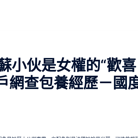
蘇小伙是女權的“歡喜
門戶網查包養經歷－國