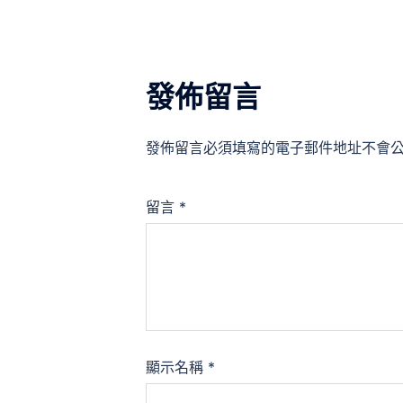
發佈留言
發佈留言必須填寫的電子郵件地址不會
留言
*
顯示名稱
*