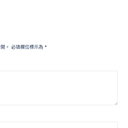
公開。
必填欄位標示為
*