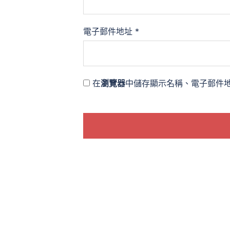
電子郵件地址
*
在
瀏覽器
中儲存顯示名稱、電子郵件