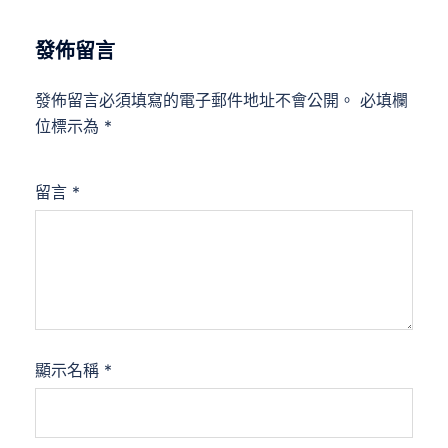
發佈留言
發佈留言必須填寫的電子郵件地址不會公開。
必填欄
位標示為
*
留言
*
顯示名稱
*