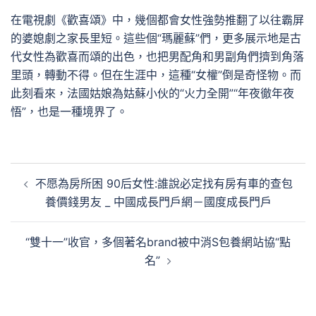
在電視劇《歡喜頌》中，幾個都會女性強勢推翻了以往霸屏
的婆媳劇之家長里短。這些個“瑪麗蘇”們，更多展示地是古
代女性為歡喜而頌的出色，也把男配角和男副角們擠到角落
里頭，轉動不得。但在生涯中，這種“女權”倒是奇怪物。而
此刻看來，法國姑娘為姑蘇小伙的“火力全開”“年夜徹年夜
悟”，也是一種境界了。
文
不愿為房所困 90后女性:誰說必定找有房有車的查包
章
養價錢男友 _ 中國成長門戶網－國度成長門戶
導
覽
“雙十一”收官，多個著名brand被中消S包養網站協“點
名”