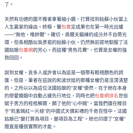
了。
天然有功德的圍不雅者拿著縮小鏡，打算找到姑蘇小伙當上
人生贏家的緣由。終極，鑒
包養
定成果也在第一時光出爐
——“無他，唯帥爾”。確切，高爾夫鍛練的成分并不自帶光
環，但長相酷似吳彥祖的姑蘇小伙，仍然無前提地馴服了法
國姑娘
包養網
的芳心。而這種“男色花費”，也算是女權的強
勢回回。
說到女權，良多人或許會以為這是一個帶有輕視顏色的詞
匯。但是，筆者在這說的和波伏娃的那種女權仍是涇渭清楚
的。之所以以為這位法國姑娘的“女權”使然，在于她在本身
的戀愛婚姻中自動占據先行地位，同時也把
包養網排名
世俗
賦于男方的桎梏解開，頗了他的“心中賊”。當我們還在瞠目
于“奼紫嫣紅一片綠”的中國式天價彩禮的千奇百怪中，法國
姑娘已“變打算為項目，變項目為工程”。她也印證了“女權”
簡直是種很實際的才能。