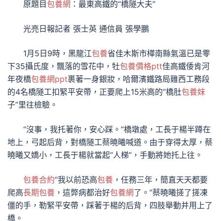
原題目
包養網
：最東高鐵的“橋隧大夫”
光亮日報記者 張士英 通信員 張學鵬
1月5日9時，黑龍江
包養
省佳木斯市樺南縣氣溫已是零
下35攝氏度，飄落的雪花中，牡
包養價格ptt
佳高鐵倭肯河
年夜橋
包養網ppt
裹著一身銀妝，哈爾濱鐵路局雞西工務段
的4名橋隧工扣緊平安帶，正要爬上15米高的“橋肚
包養妹
子”里往檢驗。
“沒事，我托著你，安心踩。”橋墩處，工長于楊半蹲在
地上，弓起后背，對橋隧工蔡曉曦喊道。由于穿得太厚，蔡
曉曦又嬌小，工長于楊就當起“人梯”，手動將她托上往。
包養合約
“我以前恐高
包養
，任務三年，簡直天天都要
爬高
長期包養
，這弊病都治好
包養網
了。”蔡曉曦搓了搓凍
僵的手，勒緊平安帶，踩著于楊的后背，四肢舉動并用上了
橋。