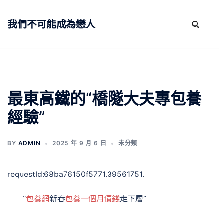
跳
至
我們不可能成為戀人
主
要
內
容
最東高鐵的“橋隧大夫專包養
經驗”
BY
ADMIN
2025 年 9 月 6 日
未分類
requestId:68ba76150f5771.39561751.
“
包養網
新春
包養一個月價錢
走下層”