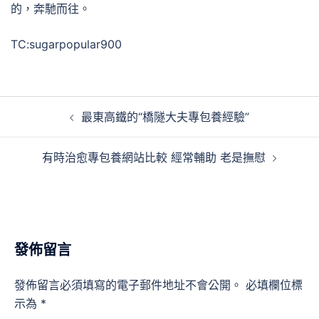
的，奔馳而往。
TC:sugarpopular900
文
最東高鐵的“橋隧大夫專包養經驗”
章
導
有時治愈專包養網站比較 經常輔助 老是撫慰
覽
發佈留言
發佈留言必須填寫的電子郵件地址不會公開。
必填欄位標
示為
*