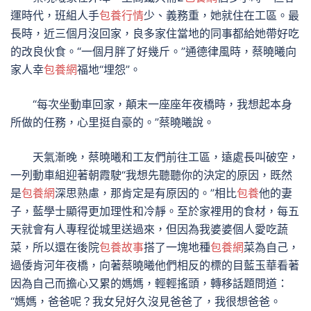
運時代，班組人手
包養行情
少、義務重，她就住在工區。最
長時，近三個月沒回家，良多家住當地的同事都給她帶好吃
的改良伙食。“一個月胖了好幾斤。”通德律風時，蔡曉曦向
家人幸
包養網
福地“埋怨”。
“每次坐動車回家，顛末一座座年夜橋時，我想起本身
所做的任務，心里挺自豪的。”蔡曉曦說。
天氣漸晚，蔡曉曦和工友們前往工區，遠處長叫破空，
一列動車組迎著朝霞駛“我想先聽聽你的決定的原因，既然
是
包養網
深思熟慮，那肯定是有原因的。”相比
包養
他的妻
子，藍學士顯得更加理性和冷靜。至於家裡用的食材，每五
天就會有人專程從城里送過來，但因為我婆婆個人愛吃蔬
菜，所以還在後院
包養故事
搭了一塊地種
包養網
菜為自己，
過倭肯河年夜橋，向著蔡曉曦他們相反的標的目藍玉華看著
因為自己而擔心又累的媽媽，輕輕搖頭，轉移話題問道：
“媽媽，爸爸呢？我女兒好久沒見爸爸了，我很想爸爸。