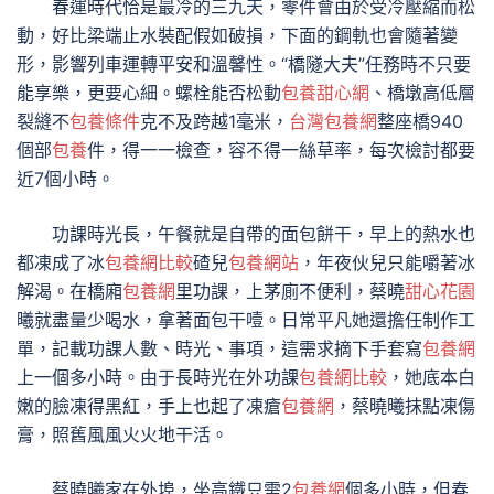
春運時代恰是最冷的三九天，零件會由於受冷壓縮而松
動，好比梁端止水裝配假如破損，下面的鋼軌也會隨著變
形，影響列車運轉平安和溫馨性。“橋隧大夫”任務時不只要
能享樂，更要心細。螺栓能否松動
包養甜心網
、橋墩高低層
裂縫不
包養條件
克不及跨越1毫米，
台灣包養網
整座橋940
個部
包養
件，得一一檢查，容不得一絲草率，每次檢討都要
近7個小時。
功課時光長，午餐就是自帶的面包餅干，早上的熱水也
都凍成了冰
包養網比較
碴兒
包養網站
，年夜伙兒只能嚼著冰
解渴。在橋廂
包養網
里功課，上茅廁不便利，蔡曉
甜心花園
曦就盡量少喝水，拿著面包干噎。日常平凡她還擔任制作工
單，記載功課人數、時光、事項，這需求摘下手套寫
包養網
上一個多小時。由于長時光在外功課
包養網比較
，她底本白
嫩的臉凍得黑紅，手上也起了凍瘡
包養網
，蔡曉曦抹點凍傷
膏，照舊風風火火地干活。
蔡曉曦家在外埠，坐高鐵只需2
包養網
個多小時，但春