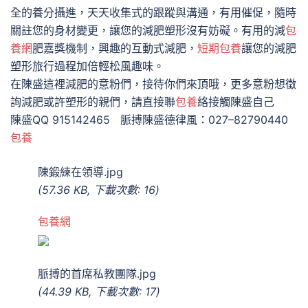
全的養分攝進，天天收集式的跟蹤與溝通，有用催促，隨時
關註您的身材變更，讓您的減肥塑形沒有妨礙。有用的減
包
養網
肥嘉獎機制，興趣的互動式減肥，
短期包養
讓您的減肥
塑形旅行過程加倍輕松風趣味。
在陳盛這裡減肥的意粉們，接待你們來頂哦，更多意粉想徵
詢減肥或許塑形的親們，請直接聯
包養
絡接觸陳盛自己
陳盛QQ 915142465 脈搏陳盛德律風：027–82790440
包養
陳鍛練在領導.jpg
(57.36 KB, 下載次數: 16)
包養網
脈搏的首席私教團隊.jpg
(44.39 KB, 下載次數: 17)