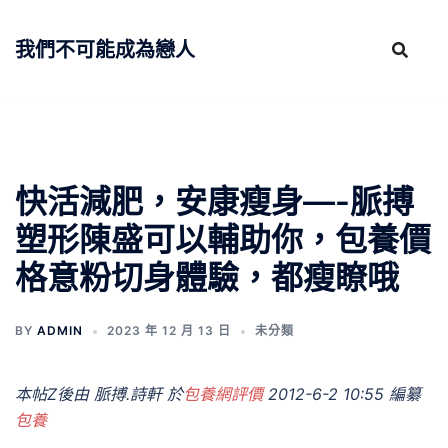
跳
至
我們不可能成為戀人
主
要
內
容
快活減肥，安康瘦身—-脈搏
塑形陳盛可以輔助你，包養價
格意粉切身體驗，都瘦瞭哦
BY
ADMIN
2023 年 12 月 13 日
未分類
本帖Z後由 脈搏.詩軒 於
包養網評價
2012-6-2 10:55 編纂
包養