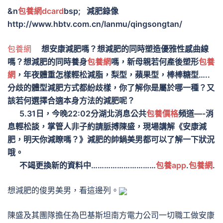
&n
包養網dcard
bsp; 減肥錄像
http://www.hbtv.com.cn/lanmu/qingsongtan/
包養網
想安康減肥嗎？想減肥的同時塑造優雅性感曲線
嗎？想減肥的同時養身
包養網
嗎，新母親若何產後塑形
包養
網
，年夜體重怎樣輕松減脂，梨型，蘋果型，棒棒糖型…..
分歧的體型減肥方式都紛歧樣，你了解你是屬於哪一種？又
該若何選擇合適本身方法的減肥呢？
5.31日，今晚22:02分湖北消息公共
包養價格
頻道—-消
息輕松談，掌管人非子約請脈搏陳盛，現場講解《安康減
肥，明天你減瞭嗎？》減肥的帥鍋美男都可以了解一下狀況
哦。
不竭更換新的資料中…………………………
包養app
.
包養網
.
想減肥的俊男美男，看這邊列。
陳盛及其團隊擔任為巴基斯坦南方電力公司一切職工做安康