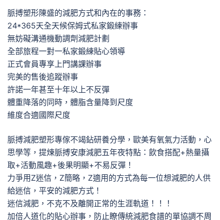
脈搏塑形陳盛的減肥方式和內在的事務：
24*365天全天候保姆式私家鍛練辦事
無妨礙溝通機動調劑減肥計劃
全部旅程一對一私家鍛練貼心領導
正式會員專享上門講課辦事
完美的售後追蹤辦事
許諾一年甚至十年以上不反彈
體重降落的同時，體脂含量降到尺度
維度合適國際尺度
脈搏減肥塑形專傢不竭鉆研養分學，歐美有氧氣力活動，心
思學等，提煉脈搏安康減肥五年夜特點：飲食搭配+熱量攝
取+活動風趣+後果明顯+不易反彈！
力爭用Z迷信，Z簡略，Z適用的方式為每一位想減肥的人供
給迷信，平安的減肥方式！
迷信減肥，不克不及離開正常的生涯軌道！！！
加倍人道化的貼心辦事，防止瞭傳統減肥食譜的單協調不周