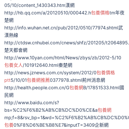
05/10/content_1430343.htm漢網
http://hb.qq.com/a/20120510/000442.h
包養價格
tm年夜
楚網
http://info.wuhan.net.cn/pub/2012/0510/77974.shtml武
漢熱線
http://ctdsw.cnhubei.com/cnews/shfz/201205/t2064895.
楚天都會網
http://www.10yan.com/html/News/zbys/zb/2012-5/10
包養女人
/101912640.html秦楚網
http://news.jznews.com.cn/system/2012/0
包養價格
ptt
5/10/01
包養網推薦
0377978.shtml荊州消息網
http://health.people.com.cn/G
包養網
B/17851533.html國
民網
http://www.baidu.com/s?
bs=%C2%F6%B2%AB%CB%DC%D0%CE&a
包養網
mp;f=8&rsv_bp=1&wd=%C2%F6%B2%AB%CB%DC%D0
包養
0%F8%D6%BE%B8%E7&inputT=3409企新網