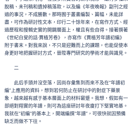
脫稿、未刊稿和遺掉稿落款，以及編《年夜晚報》副刊之經
過的事況，不成勝數。那時囿于叢書編製、篇幅，未能詳
盡，可作為研討性文本，印行二十馀年來，在寫作方式、經
過歷程和搜輯史實的開闢層面上，權且有些自得。接著撰著
《世紀白叟的話·賈植芳卷》，亦寫作《賈植芳年譜初編》
附于書末。對我來說，不只是迎難而上的課題，也能促使本
身更好地把握研討方式，晉陞專門研究的學術才能與識見。
二
此后手頭并沒空落，因尚存彙集到而來不及在“年譜初
編”上應用的資料，想到若何防止在研討中的對症下藥景
象，越來越有感于基本層面上的材料窘蹙。我想，假如有一
部絕對翔實的年譜，則可為這座研討年夜廈打下堅實地基。
我就在“初編”的基本上，開端編撰“年譜”，可很快就因預備
缺乏而做不下往。