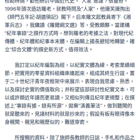
校勘辨偽，勸他研討中國近代史。“人家”是誰？很獵奇。
1996年頭次造訪羅老，就教時問及“人家”，他邊笑邊掏出
《師門五年記·胡適瑣記》賜下。后來羅文起教員寄下《湘
軍兵志》，我購讀《羅爾綱文選》等，受教頗夥。當建構
“紀年事錄”之撰作方式時，想到羅老的考據之法，對現代紀
傳體、紀年體和紀事本末體，在編輯上揚長避短地轉變，確
立“綜合文體”的撰史新方式，值得效法。
我訂定以紀年編製為經，以紀實文體為緯，考索業績細
節，把實用的零星資料組織串連起來，組成其終生行誼，置
于二十世紀汗青年夜框架中來展示，表現自我思慮、熟悉，
以及探討史實的價值取向；并盼望這部研討性紀實文本，可
以或許類近年譜而更易讀，又相似列傳且紀年更規整；在撰
述上“事錄有據，錄有所源”，拋棄“演義筆法”，做到聽聞的
就是聽來的，見諸材料的就是抄來的；假設有板有眼得像本
身親聞、親見和親歷似的，難道穿窬。
所搜輯的資料，除了施師長教師的日誌、手札和作品之