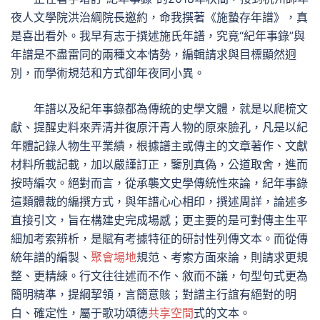
夜人文學院洪治綱院長邀約，命我撰著《施蟄存年譜》，真
是喜出看外。我早有志于撰述施氏年譜，究竟“紀年事錄”與
年譜是不盡雷同的兩種文本情勢，編輯請求與目標顯然迥
別，而學術規范和方式卻年夜同小異。
年譜以及紀年事錄都為傳統的史學文體，就是以爬梳文
獻、提醒史料來弄清并復原汗青人物的原來臉孔，凡是以紀
年體記錄人物生平業績，根據譜主或傳主的文章著作、文獻
材料所載記載，加以嚴謹訂正，鑒別真偽，公道取舍，進而
按時編次。絕對而言，從承襲文史學傳統性來論，紀年事錄
這類體裁的編撰方式，與年譜心心相印，撰述周詳，論述多
直接引文，旨在構建史完成場感；更主要的是可對傳主生平
細加考索辨析，是賦有考據特征的研討性列傳文本。而從傳
統年譜的編製、
聚會場地
規范、考索方面來論，則請求更規
整、更精練。行文往往述而不作、敘而不議，句型句式更為
簡明精準，提綱挈領，言簡意賅；對譜主行誼有絕對的明
白、確定性，屬于歌功頌德
共享空間
式的文本。