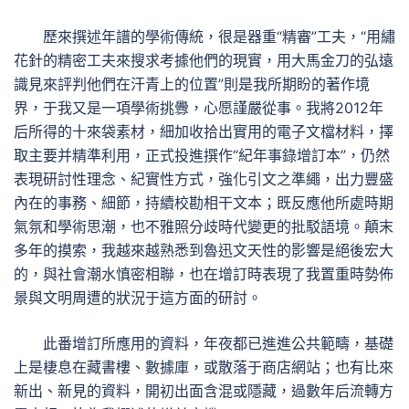
歷來撰述年譜的學術傳統，很是器重“精審”工夫，“用繡
花針的精密工夫來搜求考據他們的現實，用大馬金刀的弘遠
識見來評判他們在汗青上的位置”則是我所期盼的著作境
界，于我又是一項學術挑釁，心愿謹嚴從事。我將2012年
后所得的十來袋素材，細加收拾出實用的電子文檔材料，擇
取主要并精準利用，正式投進撰作“紀年事錄增訂本”，仍然
表現研討性理念、紀實性方式，強化引文之準繩，出力豐盛
內在的事務、細節，持續校勘相干文本；既反應他所處時期
氣氛和學術思潮，也不雅照分歧時代變更的批駁語境。顛末
多年的摸索，我越來越熟悉到魯迅文天性的影響是絕後宏大
的，與社會潮水慎密相聯，也在增訂時表現了我置重時勢佈
景與文明周遭的狀況于這方面的研討。
此番增訂所應用的資料，年夜都已進進公共範疇，基礎
上是棲息在藏書樓、數據庫，或散落于商店網站；也有比來
新出、新見的資料，開初出面含混或隱藏，過數年后流轉方