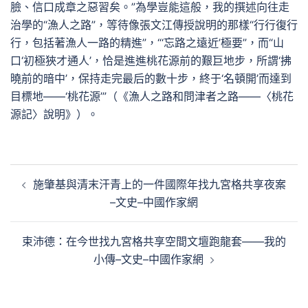
臉、信口成章之惡習矣。”為學豈能這般，我的撰述向往走
治學的“漁人之路”，等待像張文江傳授說明的那樣“行行復行
行，包括著漁人一路的精進”，“‘忘路之遠近’極要”，而“山
口‘初極狹才通人’，恰是進進桃花源前的艱巨地步，所謂‘拂
曉前的暗中’，保持走完最后的數十步，終于‘名頓開’而達到
目標地——‘桃花源’”（《漁人之路和問津者之路——〈桃花
源記〉說明》）。
文
施肇基與清末汗青上的一件國際年找九宮格共享夜案
章
–文史–中國作家網
導
覽
束沛德：在今世找九宮格共享空間文壇跑龍套——我的
小傳–文史–中國作家網