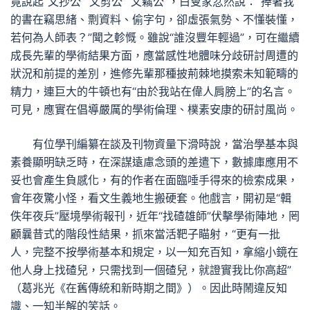
竟說起“文抄公”“文剪公”“文竊公”，白叟家忿然說：“捧著我
的書在竊思緒、剽資料、偷字句，卻虛張氣勢、不懂裝懂，
若何為人師表？”聞之軫慨。雖說“誰沒豐年輕過”，可在繼續
成長先輩的學術結果方面，應當感性地體味分歧研討周遭的
狀況和前提的差別，進修先輩那種披荊棘地摸索未知範疇的
精力，連巨大的牛頓也有“由於我站在偉人肩膀上”的名言。
可見，應實在倡導嚴厲的學術倫理、樸素安康的研討風尚。
有位學刊編纂在談及刊物資量下滑時說，當治學基本與
素養顯明缺乏時，在深謀遠慮念頭的差遣下，數據庫應用不
妥也會產生負感化，有的作者在面臨唾手得來的檢索成果，
會年夜驚小怪，看文生義地生搬硬套。他戲言，開初是“輯
佚年夜兵”壓境學術報刊，近年“找碴雄師”伏擊學術陣地，罔
顧曩昔式的階段性結果，抓來當活靶子瞄射，“更有一批
人，完整不按學術基本和規定，以一知充百知，拿縮小鏡在
他人身上找碴兒，只需找到一個碴兒，就證實我比你高超”
（葛兆光《在舊傳統和新時期之間》）。因此時鬧違反知
識、一知半解的笑話。