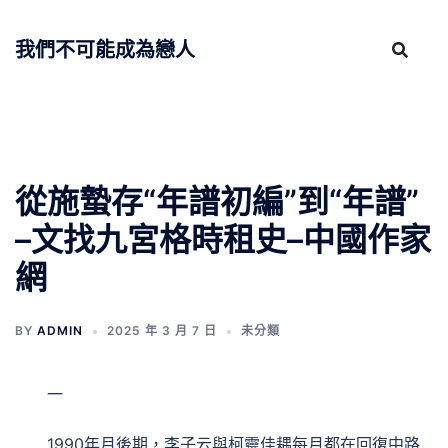
跳
至
我們不可能成為戀人
主
要
內
容
從施蟄存“年譜初編”到“年譜”
–文找九宮格時租史–中國作家
網
BY
ADMIN
2025 年 3 月 7 日
未分類
一
1990年月後期，李子云與柯靈佳耦每月都在回復中路