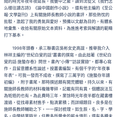
閱的時光年夜年夜延長，我甕中之鱉，讀到沈從文《我們怎
么樣往讀古詩》《論中國創作小說》，還有他主編的《至公
報·文學副刊》上有關施師長教師小說的書評，那些熱忱的
批駁，激起了我的勇氣與愛好，預備以文獻為目的，有體系
地彙集、收拾有關原始文本資料，為進進考索與解讀的範疇
打下基本。
1998年頭春，承三聯書店吳彬女史高誼，推舉我介入
林祥主編的“世紀白叟的話”叢書的撰寫，由此拙著《世紀白
叟的話·施蟄存卷》問世。書內“小傳”“訪談實錄”，都專心寫
作，且留意體系性論述。按叢書編製，有個千字的“年夜事
年表”，可我一發而不成收，撰寫了三萬字的《施蟄存年譜
初編》，附于書尾。那時撰述頗有開荒體驗，持久以來，有
關施師長教師的材料複雜零碎，記載有同有異，個體說法互
為牴牾的也有。為此費時三年，業馀時光年夜半都在藏書樓
渡過，從找尋素材進手，點滴累積；而詳細題目，良多是在
施師長教師輔助之下，一一探討梳理，如生辰，名、字、學
名，中學結業時光，任教多所黌舍的薪水情形，還有多種未