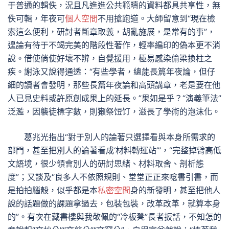
于普通的輯佚，況且凡進進公共範疇的資料都具共享性，無
佚可輯，年夜可
個人空間
不用搶跑道。大師留意到“現在檢
索這么便利，研討者斷章取義，胡亂施展，是常有的事”，
遑論有待于不竭完美的階段性著作，輕率編印的偽本更不消
說。借使倘使好壞不辨，自覺援用，極易感染偷梁換柱之
疾。謝泳又說得通透：“有些學者，總能長篇年夜論，但仔
細的讀者會發明，那些長篇年夜論和高頭講章，老是要在他
人已見史料或許原創成果上的延長。”果如是乎？“演義筆法”
泛濫，因襲徒標字數，則獺祭饾饤，滋長了學術的泡沫化。
葛兆光指出“對于別人的論著只選擇看與本身所需求的
部門，甚至把別人的論著看成‘材料轉運站’”，“完整掉臂高低
文語境，很少領會別人的研討思緒、材料取舍、剖析態
度”；又談及“良多人不依照規則、堂堂正正來唸書引書，而
是拍拍腦殼，似乎都是本
私密空間
身的新發明，甚至把他人
說的話題做的課題拿過去，包裝包裝，改革改革，就算本身
的”。有次在藏書樓與我敬佩的“冷板凳”長者扳話，不知怎的