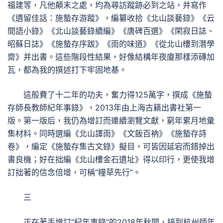
福建等，凡他顛末之處，均為尋訪蹤跡必到之站，并寫作
《遺留佳話：施蟄存游蹤》，編纂收拾《北山談藝錄》《云
間語小錄》《北山談藝錄續編》《唐碑百選》《閑寂日誌、
昭蘇日誌》《施蟄存序跋》《雨的味道》《從北山樓到潛學
齋》并出書。這些階段性結果，好像結構年夜廈那樣添磚加
瓦，都為我的撰述打下牢固地基。
這般費了十二年的功夫，奮力得125萬字，撰成《施蟄
存師長教師紀年事錄》，2013年由上海古籍出書社第一
版。第一版后，我仍為增訂而連續瀏覽文獻，窮年累月地彙
集材料。同時選編《北山譯雨》《文飯百衲》《施蟄存詩
卷》，編定《施蟄存集古文錄》擬目，可皆因延宕而錯掉出
書良機；好在拙編《北山樓金石遺址》得以印行，更使我增
訂拙著的信念倍增，可稱“糧草先行”。
三
正在著手增訂“紀年事錄”的2018年秋間，接到杭州師年