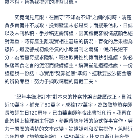
露本相，皆為我撰述的增益良機。
究竟聞見無限，在固守“不知為不知”之訓的同時，清楚
貪多責備并不成取，撿到籃里未必是菜；而搜采信札、日誌
以及未刊私稿、手抄稿更需辨證，因其體裁客觀情感顏色絕
對濃重，時有產生離現實相往甚遠的情況，盲從的后果極為
恐怖；還要警戒初級俗氣的小報書刊之闢謠，假如長短不
分，為著獵奇搜求隱私，輕信欺侮性訛傳而抄引進譜，勢必
跌落耳食之言的泥沼而譭謗譜主。編輯豈能道聽途說，一份
證聽說一份話，亦實用“疑罪從無”準繩。這就要披沙簡金般
的辨偽考證，努力于擷取精髓的剪裁工夫。
“紀年事錄增訂本”對本來的掉察掉誤皆嚴厲改正，刪減
近10萬字，補充了60萬字，成稿177萬字，為致敬施蟄存師
長教師生日120周年，已由華東師年夜出書社印行。我再在
此架構上梳理譜主行跡，參照傳統年譜的范式從事寫作，努
力于嚴厲的清楚的文本改變、論述調劑和妥當撰作，耗時近
六年撰成《施蟄存年譜》，得50萬字，比來由浙江年夜學