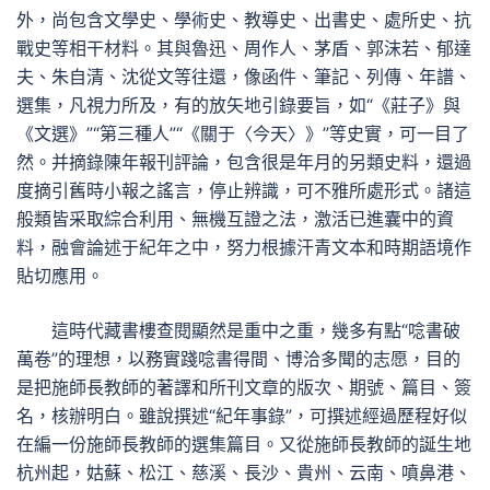
外，尚包含文學史、學術史、教導史、出書史、處所史、抗
戰史等相干材料。其與魯迅、周作人、茅盾、郭沫若、郁達
夫、朱自清、沈從文等往還，像函件、筆記、列傳、年譜、
選集，凡視力所及，有的放矢地引錄要旨，如“《莊子》與
《文選》”“第三種人”“《關于〈今天〉》”等史實，可一目了
然。并摘錄陳年報刊評論，包含很是年月的另類史料，還過
度摘引舊時小報之謠言，停止辨識，可不雅所處形式。諸這
般類皆采取綜合利用、無機互證之法，激活已進囊中的資
料，融會論述于紀年之中，努力根據汗青文本和時期語境作
貼切應用。
這時代藏書樓查閱顯然是重中之重，幾多有點“唸書破
萬卷”的理想，以務實踐唸書得間、博洽多聞的志愿，目的
是把施師長教師的著譯和所刊文章的版次、期號、篇目、簽
名，核辦明白。雖說撰述“紀年事錄”，可撰述經過歷程好似
在編一份施師長教師的選集篇目。又從施師長教師的誕生地
杭州起，姑蘇、松江、慈溪、長沙、貴州、云南、噴鼻港、