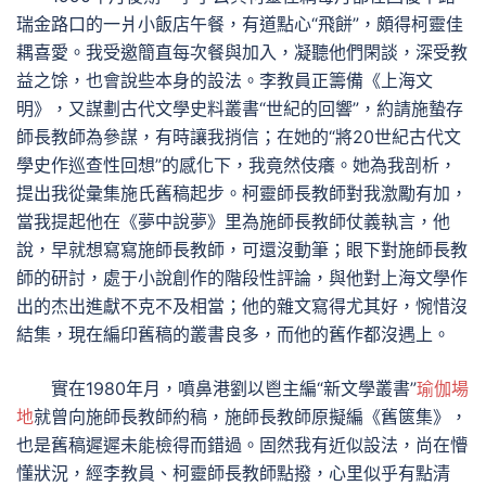
瑞金路口的一爿小飯店午餐，有道點心“飛餅”，頗得柯靈佳
耦喜愛。我受邀簡直每次餐與加入，凝聽他們閑談，深受教
益之馀，也會說些本身的設法。李教員正籌備《上海文
明》，又謀劃古代文學史料叢書“世紀的回響”，約請施蟄存
師長教師為參謀，有時讓我捎信；在她的“將20世紀古代文
學史作巡查性回想”的感化下，我竟然伎癢。她為我剖析，
提出我從彙集施氏舊稿起步。柯靈師長教師對我激勵有加，
當我提起他在《夢中說夢》里為施師長教師仗義執言，他
說，早就想寫寫施師長教師，可還沒動筆；眼下對施師長教
師的研討，處于小說創作的階段性評論，與他對上海文學作
出的杰出進獻不克不及相當；他的雜文寫得尤其好，惋惜沒
結集，現在編印舊稿的叢書良多，而他的舊作都沒遇上。
實在1980年月，噴鼻港劉以鬯主編“新文學叢書”
瑜伽場
地
就曾向施師長教師約稿，施師長教師原擬編《舊篋集》，
也是舊稿遲遲未能檢得而錯過。固然我有近似設法，尚在懵
懂狀況，經李教員、柯靈師長教師點撥，心里似乎有點清