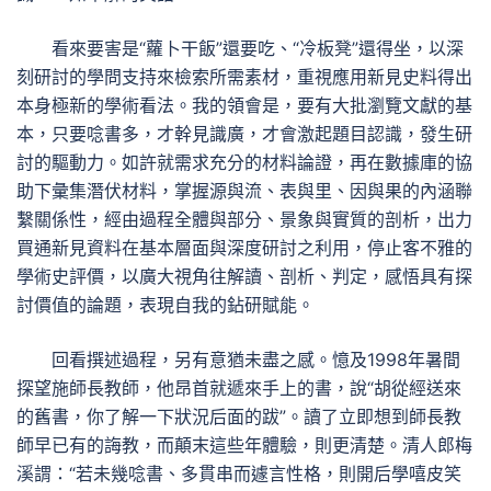
看來要害是“蘿卜干飯”還要吃、“冷板凳”還得坐，以深
刻研討的學問支持來檢索所需素材，重視應用新見史料得出
本身極新的學術看法。我的領會是，要有大批瀏覽文獻的基
本，只要唸書多，才幹見識廣，才會激起題目認識，發生研
討的驅動力。如許就需求充分的材料論證，再在數據庫的協
助下彙集潛伏材料，掌握源與流、表與里、因與果的內涵聯
繫關係性，經由過程全體與部分、景象與實質的剖析，出力
買通新見資料在基本層面與深度研討之利用，停止客不雅的
學術史評價，以廣大視角往解讀、剖析、判定，感悟具有探
討價值的論題，表現自我的鉆研賦能。
回看撰述過程，另有意猶未盡之感。憶及1998年暑間
探望施師長教師，他昂首就遞來手上的書，說“胡從經送來
的舊書，你了解一下狀況后面的跋”。讀了立即想到師長教
師早已有的誨教，而顛末這些年體驗，則更清楚。清人郎梅
溪謂：“若未幾唸書、多貫串而遽言性格，則開后學嘻皮笑