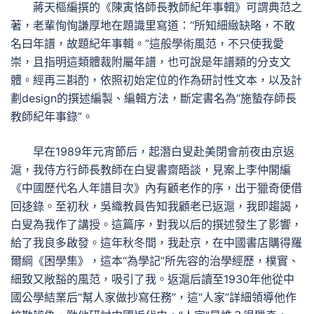
蔣天樞編撰的《陳寅恪師長教師紀年事輯》可謂典范之
著，老輩恂恂謙厚地在題識里寫道：“所知細緻缺略，不敢
名曰年譜，故題紀年事輯。”這般學術風范，不只使我愛
崇，且指明這類體裁附屬年譜，也可說是年譜類的分支文
體。經再三斟酌，依照初始定位的作為研討性文本，以及計
劃design的撰述編製、編輯方法，斷定書名為“施蟄存師長
教師紀年事錄”。
早在1989年元宵節后，起潛白叟赴美閉會前夜由京返
滬，我侍方行師長教師在白叟書齋晤談，見案上李仲閣編
《中國歷代名人年譜目次》內有顧老作的序，出于獵奇便借
回迻錄。至初秋，吳織教員告知我顧老已返滬，我即趨謁，
白叟為我作了講授。這篇序，對我以后的撰述發生了影響，
給了我良多啟發。這年秋冬間，我赴京，在中國書店購得羅
爾綱《困學集》，這本“為學記”所先容的治學經歷，樸實、
細致又敞豁的風范，吸引了我。返滬后讀至1930年他從中
國公學結業后“幫人家做抄寫任務”，這“人家”詳細領導他作