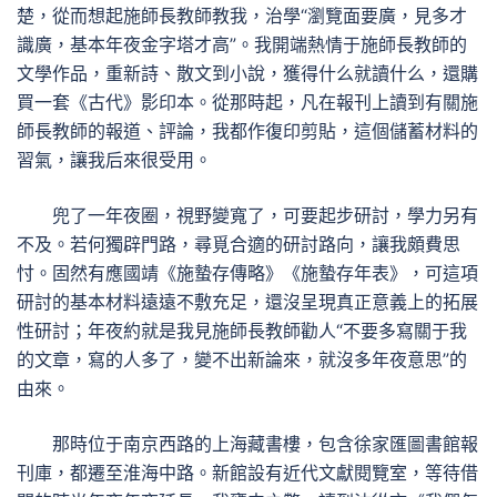
楚，從而想起施師長教師教我，治學“瀏覽面要廣，見多才
識廣，基本年夜金字塔才高”。我開端熱情于施師長教師的
文學作品，重新詩、散文到小說，獲得什么就讀什么，還購
買一套《古代》影印本。從那時起，凡在報刊上讀到有關施
師長教師的報道、評論，我都作復印剪貼，這個儲蓄材料的
習氣，讓我后來很受用。
兜了一年夜圈，視野變寬了，可要起步研討，學力另有
不及。若何獨辟門路，尋覓合適的研討路向，讓我頗費思
忖。固然有應國靖《施蟄存傳略》《施蟄存年表》，可這項
研討的基本材料遠遠不敷充足，還沒呈現真正意義上的拓展
性研討；年夜約就是我見施師長教師勸人“不要多寫關于我
的文章，寫的人多了，變不出新論來，就沒多年夜意思”的
由來。
那時位于南京西路的上海藏書樓，包含徐家匯圖書館報
刊庫，都遷至淮海中路。新館設有近代文獻閱覽室，等待借