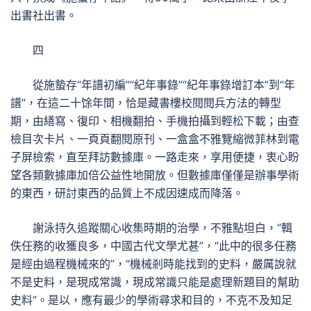
出書社出書。
四
從施蟄存“年譜初編”“紀年事錄”“紀年事錄增訂本”到“年
譜”，在這二十馀年間，恰是藏書樓校閱閱兵方法的轉型
期，由繕寫、復印、相機翻拍、手機拍攝到輕松下載；由查
檢目次卡片、一頁頁翻閱原刊、一盒盒不雅覽縮微菲林到電
子屏檢索，直至拜訪數據庫。一路走來，享用便捷，衷心盼
望各類數據庫加倍公益性地開放。但數據庫僅僅是辦事學術
的東西，研討東西的品質上不成因速成而降落。
謝泳持久追蹤關心收集時期的治學，不雅點坦白，“輯
佚任務的收獲良多，中國古代文學尤甚”，“此中的很多任務
是經由過程機械來的”，“機械剎時能找到的史料，嚴厲說就
不是史料，是現成常識，現成常識只能是處理新題目的幫助
史料”。是以，應有最少的學術尋求和目的，不克不及知足