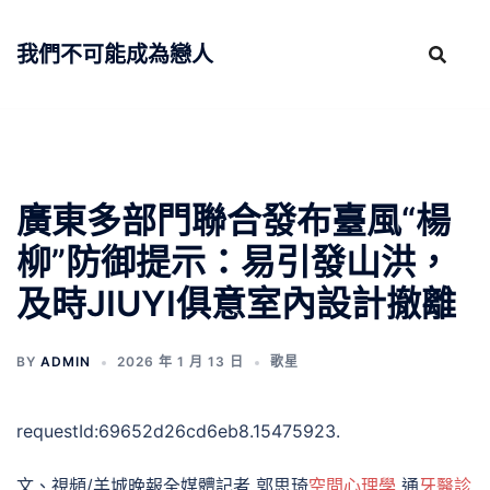
跳
至
我們不可能成為戀人
主
要
內
容
廣東多部門聯合發布臺風“楊
柳”防御提示：易引發山洪，
及時JIUYI俱意室內設計撤離
BY
ADMIN
2026 年 1 月 13 日
歌星
requestId:69652d26cd6eb8.15475923.
文、視頻/羊城晚報全媒體記者 郭思琦
空間心理學
通
牙醫診