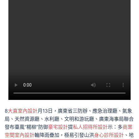
8
大直室內設計
月13日，廣東省三防辦、應急治理廳、氣象
局、天然資源廳、水利廳、文明和游玩廳、廣東海事局聯合
發布臺風“楊柳”防御
豪宅設計
提
私人招待所設計
示：多
商業
空間室內設計
輪降雨疊加，極易引發山洪
身心診所設計
、地