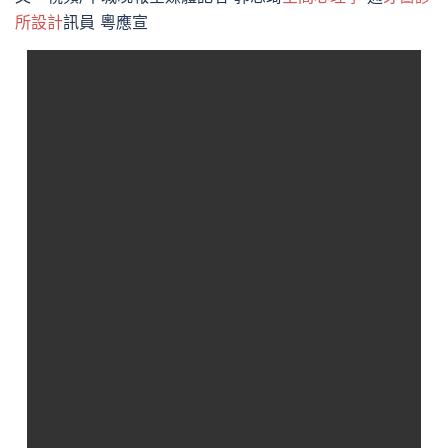
所設計
訊員 粵應宣