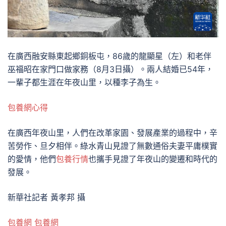
在廣西融安縣東起鄉銅板屯，86歲的龍顯星（左）和老伴
巫福昭在家門口做家務（8月3日攝）。兩人結婚已54年，
一輩子都生涯在年夜山里，以種李子為生。
包養網心得
在廣西年夜山里，人們在改革家園、發展產業的過程中，辛
苦勞作、旦夕相伴。綠水青山見證了無數通俗夫妻平庸樸實
的愛情，他們
包養行情
也攜手見證了年夜山的變遷和時代的
發展。
新華社記者 黃孝邦 攝
包養網
包養網