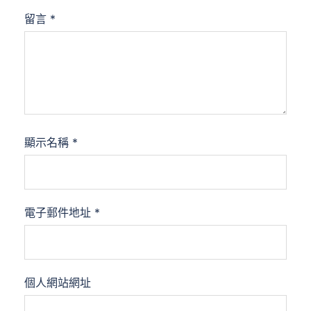
留言
*
顯示名稱
*
電子郵件地址
*
個人網站網址