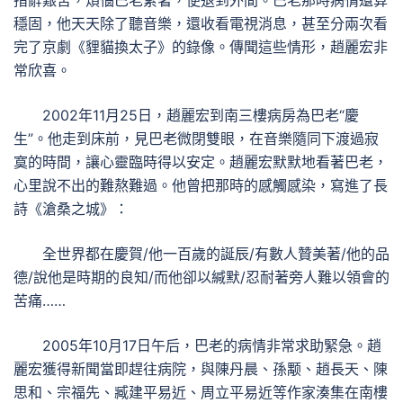
措辭艱苦，煩惱巴老累著，便退到外間。巴老那時病情還算
穩固，他天天除了聽音樂，還收看電視消息，甚至分兩次看
完了京劇《貍貓換太子》的錄像。傳聞這些情形，趙麗宏非
常欣喜。
2002年11月25日，趙麗宏到南三樓病房為巴老“慶
生”。他走到床前，見巴老微閉雙眼，在音樂隨同下渡過寂
寞的時間，讓心靈臨時得以安定。趙麗宏默默地看著巴老，
心里說不出的難熬難過。他曾把那時的感觸感染，寫進了長
詩《滄桑之城》：
全世界都在慶賀/他一百歲的誕辰/有數人贊美著/他的品
德/說他是時期的良知/而他卻以緘默/忍耐著旁人難以領會的
苦痛……
2005年10月17日午后，巴老的病情非常求助緊急。趙
麗宏獲得新聞當即趕往病院，與陳丹晨、孫颙、趙長天、陳
思和、宗福先、臧建平易近、周立平易近等作家湊集在南樓