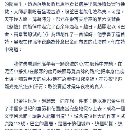
的陽臺里，透過落地長窗焦慮地看著病房里醫護職員實行挽
救，大師都期盼著呈現古跡，盼望巴老能化險為夷。可是，
天不遂人愿，薄暮時分，巴老在柴可夫斯基的第六交響曲
《悲愴》的旋律中走完了百余年過程。越日，趙麗宏以《巴
金，高舉著熄滅的心》為題創作了一首悼詩，他手書了這首
詩，展現在作協年夜廳為悼念巴金而布置的花壇前。他在詩
中寫道：
我仿佛看到他高舉著一顆熄滅的心/在磨難中奔馳，在
泥沼中掙扎/在嚴寒的歲月映照尋覓真諦的路/他把本身化成
土壤，哺育春天的草木/他在急流中根究幸福，在冷夜里追
隨光亮/他告知汗青：敢說實話才是年夜寫的真人……
巴金往世后，趙麗宏一向在想一件事：他以為巴金生涯
了半個多世紀的室第和花圃應當完全地保存上去，成為一個
文學留念館，讓后人能離開這里，悼念這位巨大的作家。武
康路113號，巴金的舊居，是屬于這個城市、這個時期、這