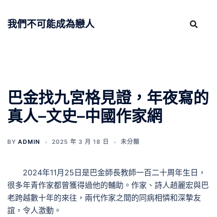
跳
至
我們不可能成為戀人
主
要
內
容
巴金找九宮格見證，年夜寫的
真人–文史–中國作家網
BY
ADMIN
2025 年 3 月 18 日
未分類
2024年11月25日是巴金師長教師一百二十周年生日，
很多年青作家都曾獲得過他的輔助。作家、詩人趙麗宏與巴
老跨越數十年的來往，兩代作家之間的同病相憐和深摯友
誼，令人激動。