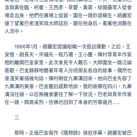
金與黃佐臨、柯靈、王西彥、草嬰、黃裳、徐開壘等人從會
場走出來，他們在廣場上逗留，圍在一路妙語橫生。趙麗宏
遠了望著巴老淺笑與大師話別，跟在他身后，看著他消散在
人流中。
1986年1月，趙麗宏提議組織一次造訪運動。之后，王
安憶、趙長天、宗福先、程乃珊、王小鷹、陳村等青年作家
相約離開巴金家里。此次會見令人難忘，大師圍坐一路泛論
甚歡。巴金靜靜地聽著年青人分送朋友各自的故事，偶然也
會淺笑著插幾句話。陳村剛從九寨溝回來，他向巴金先容了
九寨溝的美景。巴金聽后感歎地說，我的故鄉在四川，九寨
溝沒往過，以后無機會要往了解一下狀況。巴老與青年作家
在一路，興高采烈，仿佛也回到了本身的芳華歲月……
二
那時，正值巴金寫作《隨想錄》接近序幕。趙麗宏被巴