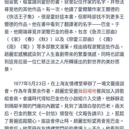
個習氣，每當讀到愛好的書，就會記住作家的名字，并想法
尋覓他的其他作品。有一次，他讀了愛爾蘭作家王爾德的
《快活王子集》，很是愛好這本書，但那時卻找不到更多王
爾德的作品。他在書中看到了翻譯者的名字——巴金。于
是，他開端尋覓并瀏覽巴金的冊本，包含《急流三部曲》
（《家》《春》《秋》）以及《戀愛三部曲》（《霧》
《雨》《電》）等多部散文漫筆。經由過程瀏覽這些作品，
趙麗宏感觸感染到了人生喜劇帶來的繁重情感，同時也認識
到這背后是一位仁慈正派之人所轉達出的對世界的美妙愿
景。
1977年5月23日，在上海友情禮堂舉辦了一場文藝座談
會。作為年青業余作者，趙麗宏受邀
舞蹈場地
餐與加入詩歌
組會商。會議時代得知巴金也在小說組介入交通，他靜靜走
到隔鄰半開的門邊向內觀望，見到了滿頭白發的巴老。兩天
后，巴金的散文《一封信》頒發在《文報告請示》上，惹起
了普遍追蹤關心。座談會停止時，趙麗宏盼望再會見巴金。
開會后，他等待在友情禮堂門前的廣場上。不久，他看到巴