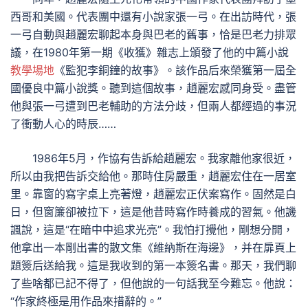
西哥和美國。代表團中還有小說家張一弓。在出訪時代，張
一弓自動與趙麗宏聊起本身與巴老的舊事，恰是巴老力排眾
議，在1980年第一期《收獲》雜志上頒發了他的中篇小說
教學場地
《監犯李銅鐘的故事》。該作品后來榮獲第一屆全
國優良中篇小說獎。聽到這個故事，趙麗宏感同身受。盡管
他與張一弓遭到巴老輔助的方法分歧，但兩人都經過的事況
了衝動人心的時辰……
1986年5月，作協有告訴給趙麗宏。我家離他家很近，
所以由我把告訴交給他。那時住房嚴重，趙麗宏住在一居室
里。靠窗的寫字桌上亮著燈，趙麗宏正伏案寫作。固然是白
日，但窗簾卻被拉下，這是他昔時寫作時養成的習氣。他譏
諷說，這是“在暗中中追求光亮”。我怕打攪他，剛想分開，
他拿出一本剛出書的散文集《維納斯在海邊》，并在扉頁上
題簽后送給我。這是我收到的第一本簽名書。那天，我們聊
了些啥都已記不得了，但他說的一句話我至今難忘。他說：
“作家終極是用作品來措辭的。”