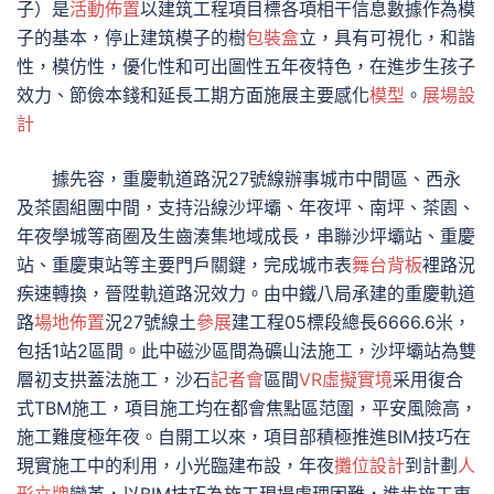
子）是
活動佈置
以建筑工程項目標各項相干信息數據作為模
子的基本，停止建筑模子的樹
包裝盒
立，具有可視化，和諧
性，模仿性，優化性和可出圖性五年夜特色，在進步生孩子
效力、節儉本錢和延長工期方面施展主要感化
模型
。
展場設
計
據先容，重慶軌道路況27號線辦事城市中間區、西永
及茶園組團中間，支持沿線沙坪壩、年夜坪、南坪、茶園、
年夜學城等商圈及生齒湊集地域成長，串聯沙坪壩站、重慶
站、重慶東站等主要門戶關鍵，完成城市表
舞台背板
裡路況
疾速轉換，晉陞軌道路況效力。由中鐵八局承建的重慶軌道
路
場地佈置
況27號線土
參展
建工程05標段總長6666.6米，
包括1站2區間。此中磁沙區間為礦山法施工，沙坪壩站為雙
層初支拱蓋法施工，沙石
記者會
區間
VR虛擬實境
采用復合
式TBM施工，項目施工均在都會焦點區范圍，平安風險高，
施工難度極年夜。自開工以來，項目部積極推進BIM技巧在
現實施工中的利用，小光臨建布設，年夜
攤位設計
到計劃
人