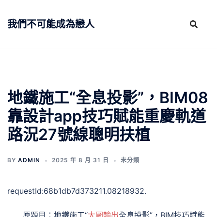
跳
至
我們不可能成為戀人
主
要
內
容
地鐵施工“全息投影”，BIM08
靠設計app技巧賦能重慶軌道
路況27號線聰明扶植
BY
ADMIN
2025 年 8 月 31 日
未分類
requestId:68b1db7d373211.08218932.
原題目：地鐵施工“
大圖輸出
全息投影”，BIM技巧賦能