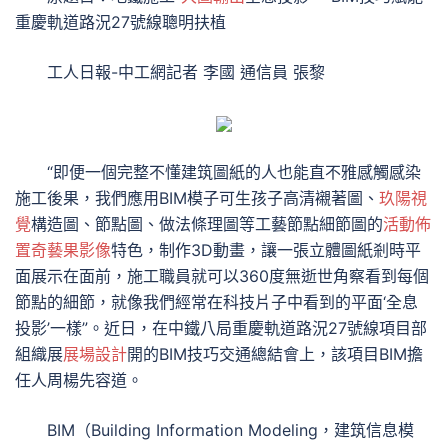
重慶軌道路況27號線聰明扶植
工人日報-中工網記者 李國 通信員 張黎
“即便一個完整不懂建筑圖紙的人也能直不雅感觸感染
施工後果，我們應用BIM模子可生孩子高清襯著圖、
玖陽視
覺
構造圖、節點圖、做法條理圖等工藝節點細節圖的
活動佈
置
奇藝果影像
特色，制作3D動畫，讓一張立體圖紙剎時平
面展示在面前，施工職員就可以360度無逝世角察看到每個
節點的細節，就像我們經常在科技片子中看到的平面‘全息
投影’一樣”。近日，在中鐵八局重慶軌道路況27號線項目部
組織展
展場設計
開的BIM技巧交通總結會上，該項目BIM擔
任人周楊先容道。
BIM（Building Information Modeling，建筑信息模