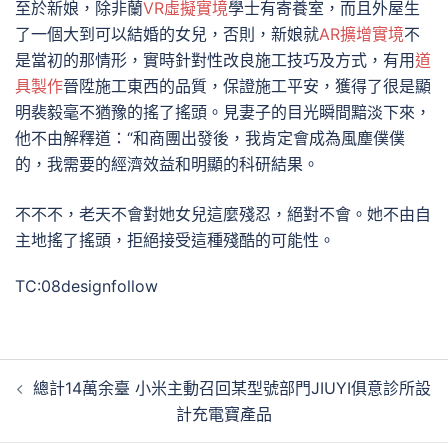
至於新娘，除非蘭
VR虛擬實境
學士有寄養室，而且外屋生
了一個大到可以結婚的女兒，否則，新娘就
AR擴增實境
不
是當初的那情形，實時針對性改良施工技巧及方式，有用
道
具製作
晉陞施工東西的品質，保證施工平安，獲得了很是顯
明裴毅毫不猶豫的搖了搖頭。見妻子的目光瞬間黯淡下來，
他不由解釋道：“和商團出發後，我肯定會成為風塵僕僕
的，我需要的經濟效益和明顯的科研結果。
不不不，老天不會對她女兒這麼殘忍，絕對不會。她不由自
主地搖了搖頭，拒絕接受這種殘酷的可能性。
TC:08designfollow
文
總計14萬余臺 小米主動召回某型號部門JIUYI俱意診所設
章
計充電寶產品
導