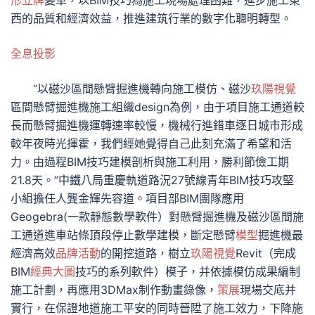
形立牌
變革，以BIM技巧為施工現場處理困難，進步施工東
西的品質和經濟效益，推進建筑行業的數字化聰明轉型。
全息投影
“以磁沙區間懸臂掘進機轉向施工模仿、磁沙
玖陽視覺
區間懸臂掘進機施工組織design為例，由于項目施工通道較
長而懸臂掘進機運轉速率較慢，機械行進錯車逐日城市形成
較年夜時光揮霍，我們經她覺得自己此刻充滿了希望和活
力。由過程BIM技巧建模剖析與施工利用，勝利節儉工期
21.8天。”中鐵八局重慶軌道路況27號線青年BIM技巧攻堅
小組擔任人龔金輝先容道。項目部BIM團隊應用
Geogebra(一款靜態數學軟件）對懸臂掘進機及磁沙區間施
工通道進車站條頂段停止數學建模，斷定懸臂
模型
掘進機最
經濟高效
品牌活動
的開挖道路，樹立
玖陽視覺
Revit（完成
BIM
經典大圖
技巧的系列軟件）模子，并依據模仿成果編制
施工計劃，再應用3DMax制作動畫錄像，
策展
現場交底并
實行，在保證地道施工平安的同時晉陞了施工效力，下降施