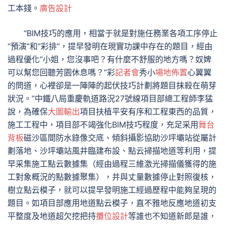
工本錢。
廣告設計
“BIM技巧的應用，相當于就是對施任務業各項工序停止
“預演”和“彩排”，提早發明在現實功課中存在的題目，經由
過程優化“小姐，您沒事吧？有什麼不舒服的地方嗎？奴婢
可以幫您回聽芳園休息嗎？”彩
記者會
秀小
場地佈置
心翼翼
的問道，心裡卻是一陣陣的起伏技巧計劃將題目抹殺在萌芽
狀況。”中鐵八局重慶軌道路況27號線項目部總工程師李猛
說，為確保
大圖輸出
項目扶植平安有序和工程東西的品質，
施工工程中，項目部不竭強化BIM技巧程度，充足采用
舞台
背板
磁沙區間防水錄像交底、傾斜攝影協助沙坪壩站從屬計
劃落地、沙坪壩站風井臨建布設、點云掃描地道等利用，提
早采集施工點云數據集（經由過程三維激光掃描儀獲得的施
工對象概況的點數據聚集），并與丈量數據停止對照復核，
樹立點云模子，就可以提早發明施工經過歷程中能夠呈現的
題目。如項目部應用地道點云模子，直不雅地反應地道初支
平整度及地道超欠挖把持
攤位設計
等誰也不知道新郎是誰，