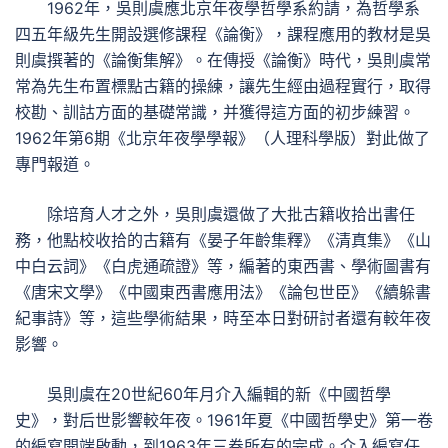
1962年，吳則虞應北京年夜學哲學系約請，為哲學系
四五年級先生開設選修課程《論衡》，課程應用的教材是吳
則虞撰著的《論衡集解》。在傳授《論衡》時代，吳則虞常
常為先生布置標點古籍的操練，讓先生經由過程實行，取得
校勘、訓詁方面的基礎常識，并獲得這方面的初步練習。
1962年第6期《北京年夜學學報》（人理科學版）對此做了
專門報道。
除培育人才之外，吳則虞還做了大批古籍收拾出書任
務，他點校收拾的古籍有《晏子年齡集釋》《清真集》《山
中白云詞》《白虎通疏證》等，編著的東西書、學術圖書有
《唐宋文學》《中國東西書應用法》《論包世臣》《續躲書
紀事詩》等，這些學術結果，時至本日對研討者還有較年夜
影響。
吳則虞在20世紀60年月介入編輯的新《中國哲學
史》，對后世影響較年夜。1961年夏《中國哲學史》第一卷
的編寫開端啟動，到1963年三卷所有的完成。介入編寫任