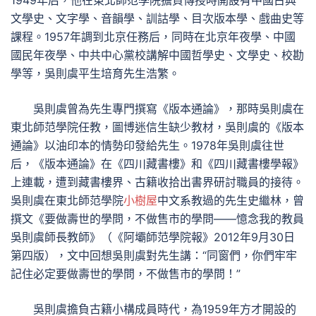
1949年后，他在東北師范學院擔負傳授時開設有中國古典
文學史、文字學、音韻學、訓詁學、目次版本學、戲曲史等
課程。1957年調到北京任務后，同時在北京年夜學、中國
國民年夜學、中共中心黨校講解中國哲學史、文學史、校勘
學等，吳則虞平生培育先生浩繁。
吳則虞曾為先生專門撰寫《版本通論》，那時吳則虞在
東北師范學院任教，圖博迷信生缺少教材，吳則虞的《版本
通論》以油印本的情勢印發給先生。1978年吳則虞往世
后，《版本通論》在《四川藏書樓》和《四川藏書樓學報》
上連載，遭到藏書樓界、古籍收拾出書界研討職員的接待。
吳則虞在東北師范學院
小樹屋
中文系教過的先生史繼林，曾
撰文《要做壽世的學問，不做售市的學問——憶念我的教員
吳則虞師長教師》（《阿壩師范學院報》2012年9月30日
第四版），文中回想吳則虞對先生講：“同窗們，你們牢牢
記住必定要做壽世的學問，不做售市的學問！”
吳則虞擔負古籍小構成員時代，為1959年方才開設的