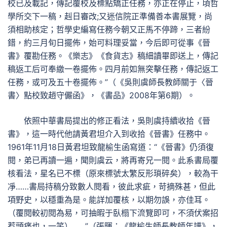
校已及載記，傳記覆校及標點矯正任務，亦正在停止，頃哲
學所交下一稿，赳日審改;又迷信院正準備善本書展覽，尚
須相助核定；哲學史編寫任務今朝又正馬不停蹄，三者紛
錯，約三月旬日擺佈，始可料理妥當，今后即可從事《晉
書》覆勘任務。《樂志》《食貨志》稿細讀畢即送上，傳記
稿返工后可奉繳一卷擺佈。四月前如無突擊任務，傳記返工
任務，或可及五十卷擺佈。”（《吳則虞師長教師關于〈晉
書〉點校致趙守儼函》，《書品》2008年第6期）。
依照中華書局提出的修正看法，吳則虞持續收拾《晉
書》，這一時代他請黃君坦介入到收拾《晉書》任務中。
1961年11月18日黃君坦致龍榆生函寫道：“《晉書》仍須復
閱，弟已再讀一遍，聞則虞云，將再寄兄一閱。此系書局覆
核看法，星名已不標（原來標號太繁反形瑣碎矣），較為干
凈……書局持稿分致數人閱看，彼此求疵，苛摘殊甚，但此
項野史，以穩重為是。能詳加覆核，以期勿誤，亦佳耳。
（覆閱較初閱為易，可抽暇于臥榻下流覽即可，不須伏案招
惹頭痛也，一笑）……”（張暉：《龍榆生師長教師年譜》，