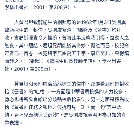
學林出書社，2001，第208頁）。
與黃君坦致龍榆生函相照應的是1962年1月3日吳則虞
致龍榆生的一封信，吳則虞寫道：“賜橢及《晉書》均拜
收，書局折騰實令人扼腕，曾將此事反應我引導，益動人之
無良，其中蘊結，君坦兄頗能道其奇妙，慨氣而己，校記寫
定者已一百卷，校犯錯字無慮萬五千字，事已至此，只得鎮
而靜之。”（張暉：《龍榆生師長教師年譜》，學林出書
社，2001，第209頁）。
黃君坦和吳則虞寫給龍榆生的信中，都能看到他們對收
拾《晉書》的“吐槽”，一方面是中華書局投進的人力較多，
勢必也暢所欲言給出分歧點校收拾看法；另一方面是標點收
拾《晉書》任務之艱巨之波折可見一斑，而一句“其中蘊
結，君坦兄頗能道其奇妙”，是吳則虞視黃君坦為良知的真
摯表達。