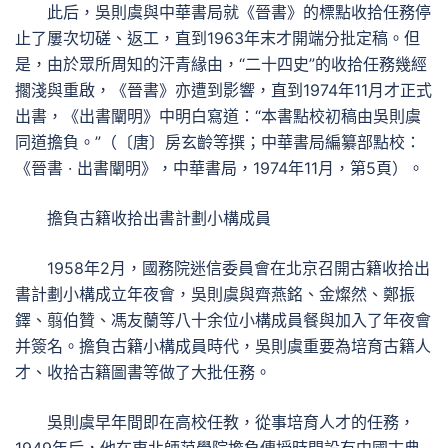
此后，吳則虞與中華書局就《晉書》的標點收拾任務停
止了屢次切磋、返工，直到1963年末才開端分批定稿。但
是，由於眾所周知的汗青緣由，“二十四史”的收拾任務幾經
擱淺與重啟，《晉書》亦遭到影響，直到1974年11月才正式
出書，《出書闡明》中明白寫道：“本書點校初稿由吳則虞
同道擔負。”（〔唐〕房玄齡等撰；中華書局編纂部點校：
《晉書 · 出書闡明》，中華書局，1974年11月，第5頁）。
擔負古籍收拾出書計劃小構成員
1958年2月，國務院迷信委員會在北京召開古籍收拾出
書計劃小構成立年夜會，吳則虞與齊燕銘、金燦然、鄭振
鐸、翦伯贊、馮友蘭等八十余位小構成員餐與加入了年夜會
并簽名。擔負古籍小構成員時代，吳則虞重要為培育古籍人
才、收拾古籍圖書等做了大批任務。
吳則虞早年間即在高校任教，從事培育人才的任務，