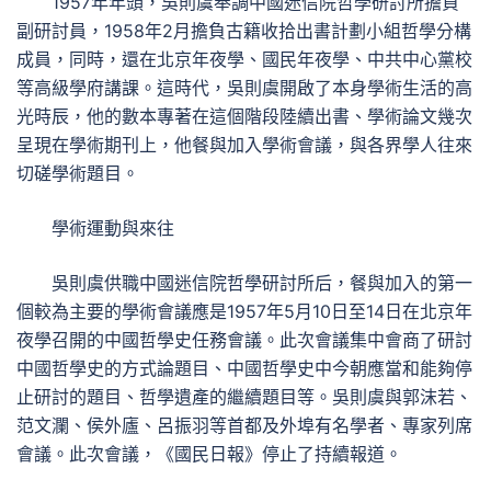
1957年年頭，吳則虞奉調中國迷信院哲學研討所擔負
副研討員，1958年2月擔負古籍收拾出書計劃小組哲學分構
成員，同時，還在北京年夜學、國民年夜學、中共中心黨校
等高級學府講課。這時代，吳則虞開啟了本身學術生活的高
光時辰，他的數本專著在這個階段陸續出書、學術論文幾次
呈現在學術期刊上，他餐與加入學術會議，與各界學人往來
切磋學術題目。
學術運動與來往
吳則虞供職中國迷信院哲學研討所后，餐與加入的第一
個較為主要的學術會議應是1957年5月10日至14日在北京年
夜學召開的中國哲學史任務會議。此次會議集中會商了研討
中國哲學史的方式論題目、中國哲學史中今朝應當和能夠停
止研討的題目、哲學遺產的繼續題目等。吳則虞與郭沫若、
范文瀾、侯外廬、呂振羽等首都及外埠有名學者、專家列席
會議。此次會議，《國民日報》停止了持續報道。