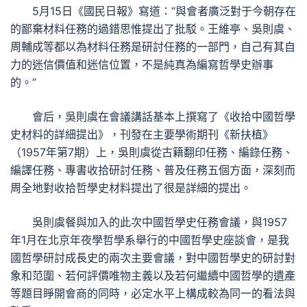
5月15日《國民日報》寫道：“與會者廣泛對于今朝存在
的鄙棄材料任務的過錯思惟提出了批駁。王維亭、吳則虞、
周輔成等都以為材料任務是研討任務的一部門，自己有其自
力的迷信價值和迷信位置，不是純真為編寫哲學史辦事
的。”
會后，吳則虞在會議講話基本上撰寫了《收拾中國哲學
史材料的詳細提出》，刊發在主要學術期刊《新扶植》
（1957年第7期）上，吳則虞從古籍翻印任務、編錄任務、
編譯任務、專書收拾研討任務、普及任務五個方面，深刻而
周全地對收拾哲學史材料提出了很是詳細的提出。
吳則虞餐與加入的此次中國哲學史任務會議，與1957
年1月在北京年夜學哲學系舉行的中國哲學史座談會，是我
國哲學研討成長史的兩次主要會議，對中國哲學史的研討對
象和范圍、若何評價唯物主義以及若何繼續中國哲學的遺產
等題目睜開會商的同時，必定水平上構成較為同一的看法與