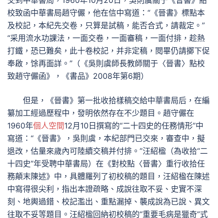
交到中華書局，1960年10月20日，吳則虞關于《晉書》點
校致函中華書局趙守儼，他在信中寫道：“《晉書》標點本
及校記，本紀先交卷，只算是試稿，能否合式，請裁定。”
“采用流水功課法，一面交卷，一面審稿，一面付排，趁熱
打鐵，恐已難矣，此十卷校記，并非定稿，閱畢仍請擲下促
奉啟，馀再面詳。”（《吳則虞師長教師關于〈晉書〉點校
致趙守儼函》，《書品》2008年第6期）
但是，《晉書》第一批收拾樣稿交給中華書局后，在編
纂加工經過歷程中，發明依然存在不少題目。趙守儼在
1960年
個人空間
12月10日撰寫的“二十四史的任務情形”中
寫道：“《晉書》，吳則虞，本紀部門已交來，審查中，擬
退改，估量來歲內可陸續交稿并付排。”汪紹楹（為收拾“二
十四史”年受聘中華書局）在《對校點〈晉書〉重行收拾任
務顛末陳述》中，具體羅列了初校稿的題目，汪紹楹在陳述
中寫得很尖利，指出本證疏略、成說往取不妥、史實不深
刻、地輿過錯、校記濫出、重點漏掉、襲成說為已說、異文
往取不妥等題目。汪紹楹回納初校稿的“重要毛病是獵奇”式