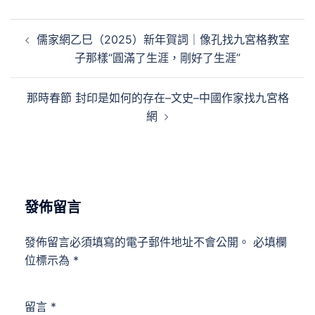
文
儒家網乙巳（2025）新年賀詞｜像孔找九宮格教室
章
子那樣“圓滿了生涯，剛好了生涯”
導
覽
那時春節 封印是如何的存在–文史–中國作家找九宮格
網
發佈留言
發佈留言必須填寫的電子郵件地址不會公開。
必填欄
位標示為
*
留言
*