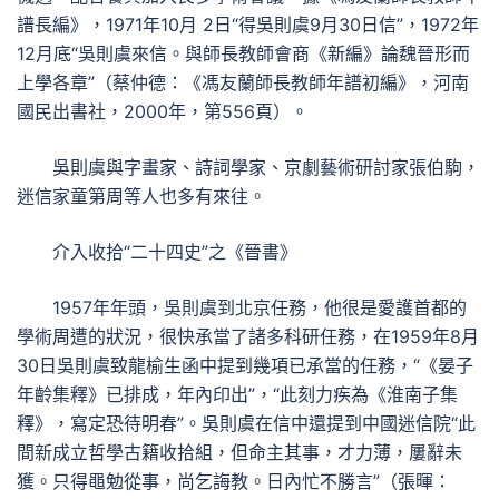
譜長編》，1971年10月 2日“得吳則虞9月30日信”，1972年
12月底“吳則虞來信。與師長教師會商《新編》論魏晉形而
上學各章”（蔡仲德：《馮友蘭師長教師年譜初編》，河南
國民出書社，2000年，第556頁）。
吳則虞與字畫家、詩詞學家、京劇藝術研討家張伯駒，
迷信家童第周等人也多有來往。
介入收拾“二十四史”之《晉書》
1957年年頭，吳則虞到北京任務，他很是愛護首都的
學術周遭的狀況，很快承當了諸多科研任務，在1959年8月
30日吳則虞致龍榆生函中提到幾項已承當的任務，“《晏子
年齡集釋》已排成，年內印出”，“此刻力疾為《淮南子集
釋》，寫定恐待明春”。吳則虞在信中還提到中國迷信院“此
間新成立哲學古籍收拾組，但命主其事，才力薄，屢辭未
獲。只得黽勉從事，尚乞誨教。日內忙不勝言”（張暉：