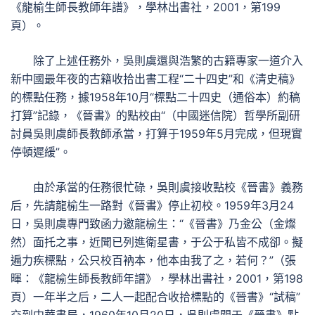
《龍榆生師長教師年譜》，學林出書社，2001，第199
頁）。
除了上述任務外，吳則虞還與浩繁的古籍專家一道介入
新中國最年夜的古籍收拾出書工程“二十四史”和《清史稿》
的標點任務，據1958年10月“標點二十四史（通俗本）約稿
打算”記錄，《晉書》的點校由“（中國迷信院）哲學所副研
討員吳則虞師長教師承當，打算于1959年5月完成，但現實
停頓遲緩”。
由於承當的任務很忙碌，吳則虞接收點校《晉書》義務
后，先請龍榆生一路對《晉書》停止初校。1959年3月24
日，吳則虞專門致函力邀龍榆生：“《晉書》乃金公（金燦
然）面托之事，近聞已列進衛星書，于公于私皆不成卻。擬
遍力疾標點，公只校百衲本，他本由我了之，若何？”（張
暉：《龍榆生師長教師年譜》，學林出書社，2001，第198
頁）一年半之后，二人一起配合收拾標點的《晉書》“試稿”