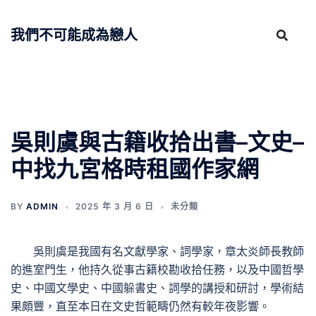
跳
至
我們不可能成為戀人
主
要
內
容
吳則虞與古籍收拾出書–文史–
中找九宮格時租國作家網
BY
ADMIN
2025 年 3 月 6 日
未分類
吳則虞是我國有名文獻學家、詞學家，章太炎師長教師
的進室門生，他持久從事古籍校勘收拾任務，以及中國哲學
史、中國文學史、中國躲書史、詞學的講授和研討，學術結
果頗豐，直至本日在文史哲範疇仍然有較年夜影響。