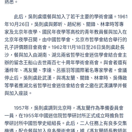
熟悉。
此后，吳則虞還餐與加入了若干主要的學術會議。1961
年10月26日，吳則虞與鄭昕、趙紀彬、關鋒、林聿時等專
家及北京年夜學、國民年夜學等高校的青年教員餐與加入在
北京年夜學召開，由中國哲學會、北京市哲學會結合舉行的
孔子評價題目會商會。1962年11月18日至26日吳則虞赴長
沙，餐與加入由湖南、湖北兩省哲學社會迷信學會結合會主
辦的留念王船山去世兩百七十周年學術會商會。與會者還有
潘梓年、馮友蘭、李達、呂振羽等國際著名專家學者。會議
停止后，吳則虞赴武漢，與馮友蘭、關鋒、林聿時、吳傳啟
等學者應湖北省哲學社會迷信會結合會之邀在武漢講學并餐
與加入座談。
1957年，吳則虞調到北京時，馮友蘭作為準備委員會
一員，在1955年中國迷信院哲學研討所正式成立時擔負哲
學研討所中國哲學史組組長。此后，二人任務上有良多交集
機遇，配合餐與加入良多學術會議，據《馮友蘭師長教師年