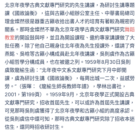
北京年夜學古典文獻專門研究的先生講課，為研討生講專題
課《國故論衡》，這與古籍小組辦公室主任、中華書局總司
理金燦然很是器重古籍收拾出書人才的培育有著較為親密的
關系。那時金燦然不單為北京年夜學古典文獻專門研究
舞蹈
教室
的開設鼓與呼，並且為開設課程、邀約專家講課做了大
批任務，除了他自己親身往北年夜為先生授課外，還請了齊
燕銘、吳晗等古籍小構成員赴北年夜講課，吳則虞作為古籍
小組哲學分構成員，也在被邀之列。1959年8月30日吳則
虞致龍榆生函：“北年夜中文系文獻專門研究下月中即開
課，虞為研討生講《國故論衡》，每周出城一二次，益感勞
勞。”（張暉：《龍榆生師長教師年譜》，學林出書社，
2001，第199頁）。1959年9月，北京年夜學正式開設古典
文獻專門研究，招收首屆先生，可以或許為首屆先生講課，
可見那時吳則虞獲得了北京年夜學和古籍小組的高度承認。
從吳則虞信中還可知，那時古典文獻專門研究除了招收本迷
信生，還同時招收研討生。