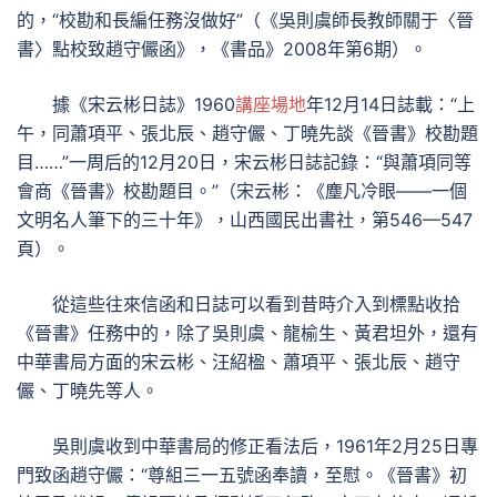
的，“校勘和長編任務沒做好”（《吳則虞師長教師關于〈晉
書〉點校致趙守儼函》，《書品》2008年第6期）。
據《宋云彬日誌》1960
講座場地
年12月14日誌載：“上
午，同蕭項平、張北辰、趙守儼、丁曉先談《晉書》校勘題
目……”一周后的12月20日，宋云彬日誌記錄：“與蕭項同等
會商《晉書》校勘題目。”（宋云彬：《塵凡冷眼——一個
文明名人筆下的三十年》，山西國民出書社，第546—547
頁）。
從這些往來信函和日誌可以看到昔時介入到標點收拾
《晉書》任務中的，除了吳則虞、龍榆生、黃君坦外，還有
中華書局方面的宋云彬、汪紹楹、蕭項平、張北辰、趙守
儼、丁曉先等人。
吳則虞收到中華書局的修正看法后，1961年2月25日專
門致函趙守儼：“尊組三一五號函奉讀，至慰。《晉書》初