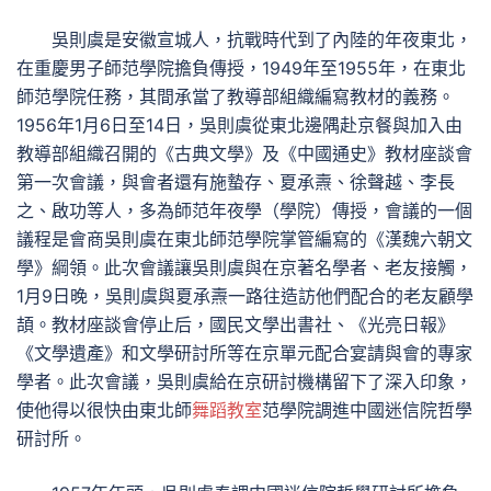
吳則虞是安徽宣城人，抗戰時代到了內陸的年夜東北，
在重慶男子師范學院擔負傳授，1949年至1955年，在東北
師范學院任務，其間承當了教導部組織編寫教材的義務。
1956年1月6日至14日，吳則虞從東北邊隅赴京餐與加入由
教導部組織召開的《古典文學》及《中國通史》教材座談會
第一次會議，與會者還有施蟄存、夏承燾、徐聲越、李長
之、啟功等人，多為師范年夜學（學院）傳授，會議的一個
議程是會商吳則虞在東北師范學院掌管編寫的《漢魏六朝文
學》綱領。此次會議讓吳則虞與在京著名學者、老友接觸，
1月9日晚，吳則虞與夏承燾一路往造訪他們配合的老友顧學
頡。教材座談會停止后，國民文學出書社、《光亮日報》
《文學遺產》和文學研討所等在京單元配合宴請與會的專家
學者。此次會議，吳則虞給在京研討機構留下了深入印象，
使他得以很快由東北師
舞蹈教室
范學院調進中國迷信院哲學
研討所。