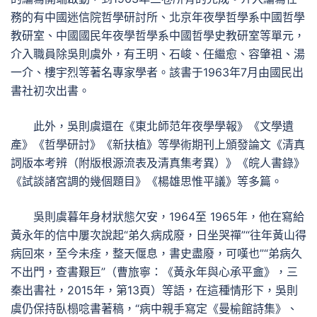
務的有中國迷信院哲學研討所、北京年夜學哲學系中國哲學
教研室、中國國民年夜學哲學系中國哲學史教研室等單元，
介入職員除吳則虞外，有王明、石峻、任繼愈、容肇祖、湯
一介、樓宇烈等著名專家學者。該書于1963年7月由國民出
書社初次出書。
此外，吳則虞還在《東北師范年夜學學報》《文學遺
產》《哲學研討》《新扶植》等學術期刊上頒發論文《清真
詞版本考辨（附版根源流表及清真集考異）》《皖人書錄》
《試談諸宮調的幾個題目》《楊雄思惟平議》等多篇。
吳則虞暮年身材狀態欠安，1964至 1965年，他在寫給
黃永年的信中屢次說起“弟久病成廢，日坐哭禪”“往年黃山得
病回來，至今未痊，整天偃息，書史盡廢，可嘆也”“弟病久
不出門，查書艱巨”（曹旅寧：《黃永年與心承平盦》，三
秦出書社，2015年，第13頁）等語，在這種情形下，吳則
虞仍保持臥榻唸書著稿，“病中親手寫定《曼榆館詩集》、