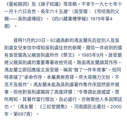
《曼榆館詞》及《諸子校議》等底稿。不幸于一九七七年十
一月十六日去世，長年六十五歲”（吳受琚：《弔唁我的父
親——吳則虞傳授》，《四川藏書樓學報》1979年第4
期）。
昔時11月約20日，82歲高齡的馮友蘭先后從別人及吳
則虞女兒來信中得知吳則虞往世的新聞，隨信一并收到的還
有吳受琚為父親吳則虞所作《祭文》。1985年9月，吳受琚
將父親吳則虞的重要專著收拾完成，致函馮友蘭請其作序，
馮友蘭立即回應版主吳受琚，稱其“做了一件年夜事”，但同
時表達了“承命作序，本屬責無旁貸。奈大哥精力欠好，不
克不及寫作”。馮友蘭未能為吳則虞著作集作序固然是件憾
事，但他對吳則虞賜與了高度評價：“令尊謂此道威望，眾
所周知，其著作當行傑出，自必盛行，亦無需他人多說閑話
也。”（馮友蘭：《三松堂選集》，河南國民出書社，2000
年，第687頁）。