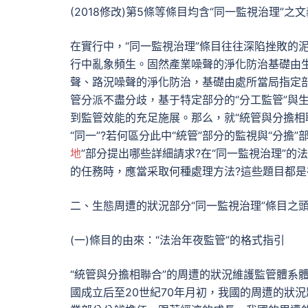
(2018修改)第5條等條目均含“同一監視治理”之
在實行中，“同一監視治理”條目往往深陷挫敗的
行中亂象頻生。固然產業噪聲的淨化防治基礎由
聲、路況噪聲的淨化防治，基礎由處所當局指定
管分派不盡分歧，基于特定部分的“分工監管”與
到監管效能的充足施展。那么，就“統管與分擔相
“同一”?若何區分此中“統管”部分的監視與“分擔
地
”部分提出哪些詳細請求?在“同一監視治理”的
的任務時，應當采取何種處理方法?這些題目都是
二、生態周遭的狀況部分“同一監視治理”條目之
(一)條目的由來：“法治年夜監管”的格式指引
“統管與分擔相聯合”的周遭的狀況維護監管體系
國成立后至20世紀70年月初，我國的周遭的狀