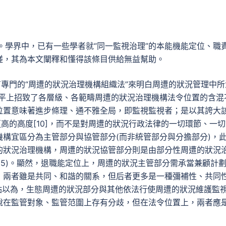
惑。學界中，已有一些學者就“同一監視治理”的本能機能定位、職
磋，其為本文闡釋和懂得該條目供給無益幫助。
有專門的“周遭的狀況治理機構組織法”來明白周遭的狀況管理中所
水平上招致了各層級、各範疇周遭的狀況治理機構法令位置的含混
位置意味著進步條理、通不雅全局，即監視監視者；是以其誇大
高的高度[10]，而不是對周遭的狀況行政法律的一切環節、一
構宜區分為主管部分與協管部分(而非統管部分與分擔部分)，
的狀況治理機構，周遭的狀況協管部分則是由部分性周遭的狀況
P105)。顯然，退職能定位上，周遭的狀況主管部分需承當兼顧計
，兩者雖是共同、和諧的關系，但后者更多是一種彌補性、共同
有不雅點以為，生態周遭的狀況部分與其他依法行使周遭的狀況維護監
說在監管對象、監管范圍上存有分歧，但在法令位置上，兩者應