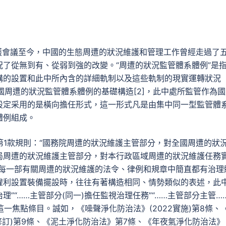
維護會議至今，中國的生態周遭的狀況維護和管理工作曾經走過了
了從無到有、從弱到強的改變。“周遭的狀況監管體系體例”是
構的設置和此中所內含的詳細軌制以及這些軌制的現實運轉狀況
國周遭的狀況監管體系體例的基礎構造[2]，此中處所監管作為
設定采用的是橫向擔任形式，這一形式凡是由集中同一型監管體
體例組成。
第1款規則：“國務院周遭的狀況維護主管部分，對全國周遭的狀
局周遭的狀況維護主管部分，對本行政區域周遭的狀況維護任務
國每一部有關周遭的狀況維護的法令、律例和規章中簡直都有治理
權利設置裝備擺設時，往往有著構造相同、情勢類似的表述，此
”“……主管部分(同一)擔任監視治理任務”“……主管部分主管…
這一焦點條目。誠如，《噪聲淨化防治法》(2022實施)第8條、
0修訂)第9條、《泥土淨化防治法》第7條、《年夜氣淨化防治法》