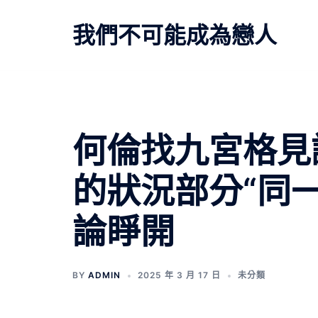
跳
至
我們不可能成為戀人
主
要
內
容
何倫找九宮格見
的狀況部分“同
論睜開
BY
ADMIN
2025 年 3 月 17 日
未分類