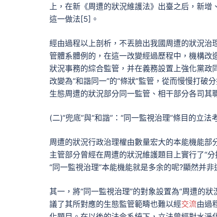
上，在新《周遭的狀況維護法》出臺之后，新增
這一做法[5]。
經由過程以上剖析，不丟臉出我國周遭的狀況治理
管體系體例的，在這一改變經過歷程中，機構改
狀況事務的綜合監管，并在義務設置上強化黨政同
改變為“和諧同一”的“條狀”監管，從而慢慢打
生態周遭的狀況部分同一監管、相干部分各司其職
(二)“兜底”與“和諧”：“同一監視治理”條目的立法
周遭的狀況行政治理權由數量宏大的本能機能部
主管部分曾經在周遭的狀況維護題目上實行了“分
“同一監視治理”本能機能就是多余的呢?顯然并
其一，將“同一監視治理”的對象設置為“周遭的狀
議了其所對應的生態監管範疇也難以經
交流
由過
化題目。在以後的法令系統下，立法曾經對水淨