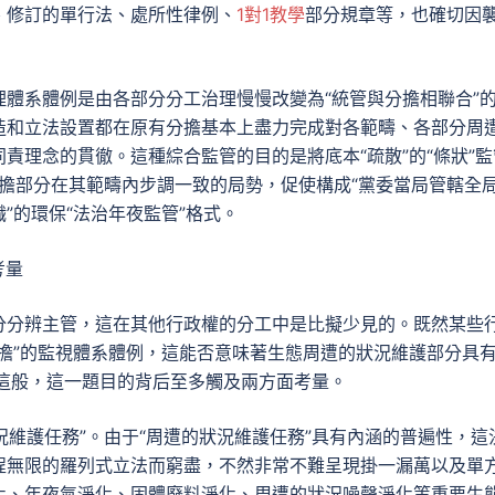
、修訂的單行法、處所性律例、
1對1教學
部分規章等，也確切因
體系體例是由各部分分工治理慢慢改變為“統管與分擔相聯合”
造和立法設置都在原有分擔基本上盡力完成對各範疇、各部分周
責理念的貫徹。這種綜合監管的目的是將底本“疏散”的“條狀”監
破分擔部分在其範疇內步調一致的局勢，促使構成“黨委當局管轄全
”的環保“法治年夜監管”格式。
考量
分分辨主管，這在其他行政權的分工中是比擬少見的。既然某些
擔”的監視體系體例，這能否意味著生態周遭的狀況維護部分具
非這般，這一題目的背后至多觸及兩方面考量。
況維護任務”。由于“周遭的狀況維護任務”具有內涵的普遍性，這
程無限的羅列式立法而窮盡，不然非常不難呈現掛一漏萬以及單
化、年夜氣淨化、固體廢料淨化、周遭的狀況噪聲淨化等重要生