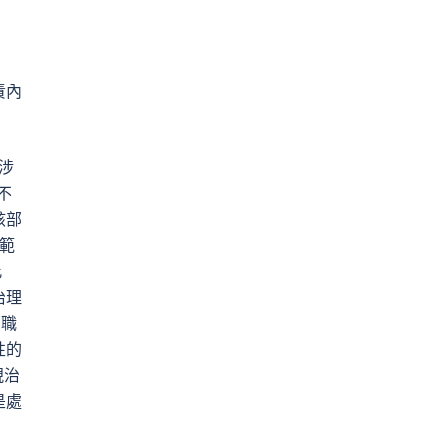
責內
涉
不
該部
切範
此
治理
劃職
性的
視治
是處