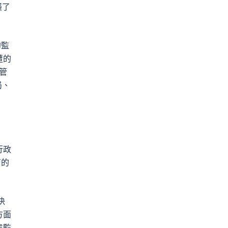
襲了
的監
遭的
管
局、
行政
有的
決
方面
態監