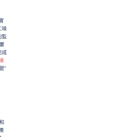
實
工噪
的監
響
完成
場
管”
和
產