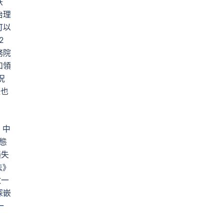
扶
治理
可以
2
務院
和領
況
體也
，中
態
損失
法》
政一
深嵌
一