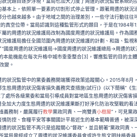
的狀況題目逐步浮現，當局也加大力度了周遭的狀況監管系統的
的基本上，依照單一要素的切割形式停止管理。跟著周遭的狀況
部分也越來越多。由于地域之間的治理差別，一些守法行動往往
的真空位帶。當局認識到這種監管形式的題目，于是在1984年1
下屬的周遭的狀況維護局改制為國度周遭的狀況維護局。作為國
狀況維護局擔任全國范圍內周遭的狀況維護的計劃、和諧、監視
了“國度周遭的狀況維護局→國度周遭的狀況維護總局→周遭的狀
的本能機能在每次升格中城市垂垂整合[3]，響應監管的目的主
的改變。
的狀況監管中的黨委義務開端獲得政策追蹤關心。2015年8月
生態周遭的狀況傷害損失義務究查措施(試行)》(以下簡稱“《生
置了處所各級黨委和當局引導成員對當地區生態周遭的狀況傷害
于周全加大力度生態周遭的狀況維護果斷打好淨化防治攻堅戰的看
植義務制，嚴厲履行
教學
黨政同責、一崗雙責
小樹屋
”，可見黨
疫情防控、食糧平安等事關國計平易近生的基本範疇普通，被深
遭的狀況監管不再只是追蹤關心“督政”，並且朝著“黨政同責、
處所當局曾經成立了周遭的狀況維護委員會或許生態文明扶植委員