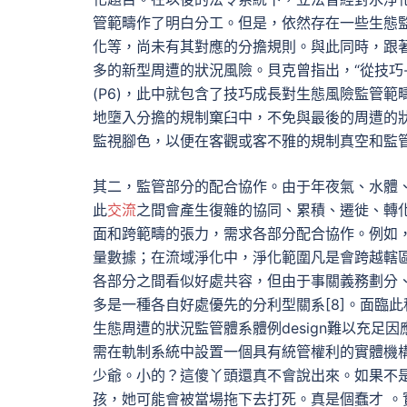
管範疇作了明白分工。但是，依然存在一些生態
化等，尚未有其對應的分擔規則。與此同時，跟
多的新型周遭的狀況風險。貝克曾指出，“從技巧-
(P6)，此中就包含了技巧成長對生態風險監管
地墮入分擔的規制窠臼中，不免與最後的周遭的
監視腳色，以便在客觀或客不雅的規制真空和監
其二，監管部分的配合協作。由于年夜氣、水體
此
交流
之間會產生復雜的協同、累積、遷徙、轉化等
面和跨範疇的張力，需求各部分配合協作。例如
量數據；在流域淨化中，淨化範圍凡是會跨越轄
各部分之間看似好處共容，但由于事關義務劃分
多是一種各自好處優先的分利型關系[8]。面臨
生態周遭的狀況監管體系體例design難以充
需在軌制系統中設置一個具有統管權利的實體機
少爺。小的？這傻丫頭還真不會說出來。如果不
孩，她可能會被當場拖下去打死。真是個蠢才 。