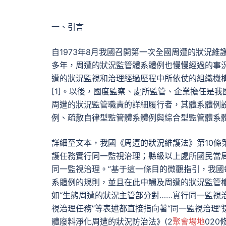
一、引言
自1973年8月我國召開第一次全國周遭的狀況
多年，周遭的狀況監管體系體例也慢慢經過的事況
遭的狀況監視和治理經過歷程中所依仗的組織機
[1]。以後，國度監察、處所監管、企業擔任是我
周遭的狀況監管職責的詳細履行者，其體系體例
例、疏散自律型監管體系體例與綜合型監管體系
詳細至文本，我國《周遭的狀況維護法》第10條
護任務實行同一監視治理；縣級以上處所國民當
同一監視治理。”基于這一條目的微觀指引，我
系體例的規則，並且在此中觸及周遭的狀況監管
如“生態周遭的狀況主管部分對……實行同一監視治理
視治理任務”等表述都直接指向著“同一監視治理”
體廢料淨化周遭的狀況防治法》(2
聚會場地
02