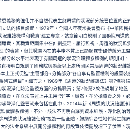
黨委義務的強化并不自然代表生態周遭的狀況部分統管位置的正
立法的條目設置。1979年，全國人年夜常委會發布《中華國民
的狀況維護機構和職責”建立專章，該章節明白規則了國務院周遭的
關職責，其職責范圍集中在計劃擬定、履行監視、周遭的狀況監
理”的表述，但其職責內在的事務本質上已顯顯露衝破傳統分工
都分歧水平地表現了有關周遭的狀況治理體系體例的規則[4]。
、2款直接明白規則了國務院與縣級以上處所國民當局周遭的狀況維
基本上正式促進“主管部分+分擔部分”各自享有監管權利的設置裝
列式條目”。細言之，1989年《周遭的狀況維護法》第7條第1
的狀況淨化防治監視方面的分擔職責；第7條第2款僅規則了地盤
職責，在立法表述上并未用“等”字。顯然，在分擔職責之外，
噪聲淨化監管就未包括在此中。2014年新《周遭的狀況維護法
狀況監管體系體例，不外，該法不再明白羅列資本維護、淨化防治
等周遭的狀況維護任務”視為一個全體，歸納綜合性地付與生態
巨大的法令系統中展開分擔權利的再設置裝備擺設埋下了伏筆。