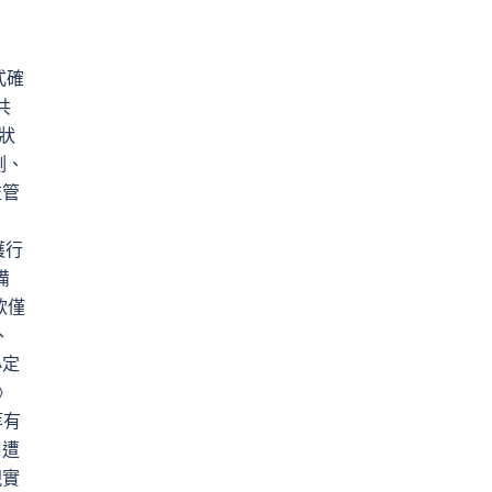
式確
共
狀
測、
監管
護行
備
款僅
、
必定
》
等有
周遭
現實