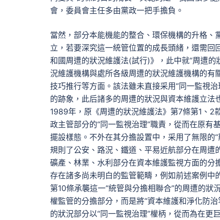
會，委員會主任多由黨政一把手擔負。
當然，部分本能機能的整合、環保機構的升格、
立，若要深究這一統管位置的成長頭緒，還需回回
和國周遭的狀況維護法(試行)》，此中就“周遭
況維護機構與處所各級周遭的狀況維護機構的有
技巧推行等方面。該法雖未直接采用“同一監視治
的跡象，此后諸多的周遭的狀況與資本維護立法也
1989年，原《周遭的狀況維護法》第7條第1
政主管部分的“同一監視治理”職責，從而在原有
擺設樣態。不外在其分擔設置中，采用了無限的“羅
規則了公安、路況、鐵道、平易近航部分在周遭
礦產、林業、水利部分在資本維護監視方面的分擔
存在諸多尚未明白的監管範疇，例如前述案例中的
第10條承襲這一“統管與分擔相聯合”的周遭的
權監管的分擔部分，而是將“資本維護和淨化防治
的狀況部分以“同一監視治理”權柄，從而為在更