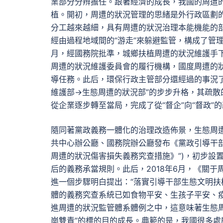
業部分分辨擔任。跟著經濟的成長，我國的周遭
植。開初，周遭的狀況管理的思緒是外行政區劃
分工越來越細，具有周遭的狀況治理本能機能的
經由過程地域間的“游走”來躲避監管，構成了管理
月，經國務院批準，城鄉扶植周遭的狀況維護手
周遭的狀況維護委員會的履行機構，國度周遭的
導任務。此后，環保行政主管部分還經過的事況
維護部→生態周遭的狀況部”的步步升格，其疏散
從企業逐步轉至當局，完成了從“督企”向“督政”
隨同著黨政義務一體化的治理改造佈景，生態周遭
共中心辦公廳、國務院辦公廳發布《黨政引導干部
周遭的狀況傷害損失義務究查措施》”)，初步設
后的義務承當規則。此后，2018年6月，《關
進一個步驟明白提出：“落實引導干部生態文明扶
體的義務究查系統已如食物平安、生孩子平安、
進周遭的狀況監管體系體例之中，這意味著生態周
崗雙責”的標的目的成長。典範的是，我國很多