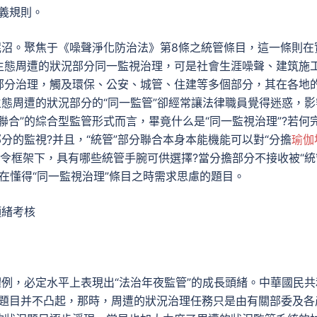
文義規則。
泥沼。聚焦于《噪聲淨化防治法》第8條之統管條目，這一條則在
生態周遭的狀況部分同一監視治理，可是社會生涯噪聲、建筑施
部分治理，觸及環保、公安、城管、住建等多個部分，其在各地
生態周遭的狀況部分的“同一監管”卻經常讓法律職員覺得迷惑，影
聯合”的綜合型監管形式而言，畢竟什么是“同一監視治理”?若何
”部分的監視?并且，“統管”部分聯合本身本能機能可以對“分擔
瑜伽
法令框架下，具有哪些統管手腕可供選擇?當分擔部分不接收被“統
在懂得“同一監視治理”條目之時需求思慮的題目。
頭緒考核
體例，必定水平上表現出“法治年夜監管”的成長頭緒。中華國民共
況題目并不凸起，那時，周遭的狀況治理任務只是由有關部委及各