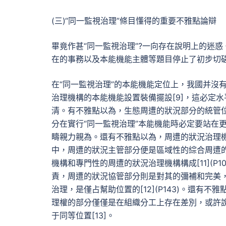
(三)“同一監視治理”條目懂得的重要不雅點論辯
畢竟作甚“同一監視治理”?一向存在說明上的迷
在的事務以及本能機能主體等題目停止了初步切
在“同一監視治理”的本能機能定位上，我國并沒
治理機構的本能機能設置裝備擺設[9]，這必定
清。有不雅點以為，生態周遭的狀況部分的統管
分在實行“同一監視治理”本能機能時必定要站在更
疇親力親為。還有不雅點以為，周遭的狀況治理機
中，周遭的狀況主管部分便是區域性的綜合周遭
機構和專門性的周遭的狀況治理機構構成[11](
責，周遭的狀況協管部分則是對其的彌補和完美
治理，是僅占幫助位置的[12](P143)。還
理權的部分僅僅是在組織分工上存在差別，或許
于同等位置[13]。