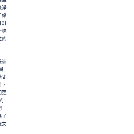
覺淨
了諸
6]
一味
性的
是彼
層
給丈
時，
間更
的
必
應了
傻女