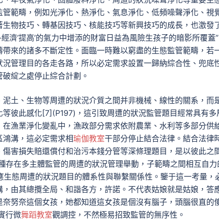
監管範疇，例如光淨化、熱淨化、氣息淨化、低頻噪聲淨化、視
著生物技巧、轉基因技巧、核能技巧等新興技巧的成長，也激發
經濟‘提高’的氣力中增添的財富日益為風險生孩子的暗影所覆蓋”[
範疇帶來的諸多不斷定性。面臨一時難以窮盡的生態監管範疇，若
狀況管理目的各走各路，所以必定需求設置一歸納綜合性、兜底
管破綻之處停止綜合計劃。
、泥土、生物等周遭的狀況介質之間并非機械、線性的關系，而
彼此感化[7](P197)，這引致周遭的狀況監管題目經常具有多
，在漁業淨化變亂中，漁政部分需求依附農業、水利等多部分供
區鴻溝，這必定需求相
瑜伽教室
干部分停止結合法律。結合法律
、傷害損失賠還償付和治污本錢分管等深條理題目，是以彼此之
此種存在多主體監管的周遭的狀況管理舉動，子範疇之間相互自力
足因應生態周遭的狀況題目的體系性與聯繫關係性。鑒于這一考量，
構，由其總攬全局、和諧各方，許諾。不代表姑娘就是姑娘，答
是奈努奈這個女孩，她都知道這女孩是個沒有腦子，頭腦很直的
實行微
舞蹈教室
觀調控，不然極易招致監管的無序性。