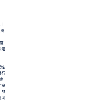
五十
指周
國度
系體
況維
實行
體
中諸
…監
《固