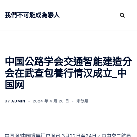
跳
至
我們不可能成為戀人
主
要
內
容
中国公路学会交通智能建造分
会在武查包養行情汉成立_中
国网
BY
ADMIN
2024 年 4 月 26 日
未分類
中国网/中国发展门户网讯 3月22日至24日，由中交二航局