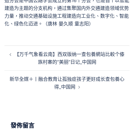
造分会是中国公路学会成立的第16个分会，也是首个以智能
建造为主题的分支机构，通过集聚国内外交通建造领域优势
力量，推动交通基础设施工程建造向工业化、数字化、智能
化、绿色化迈进。（唐林 晏久顺 童志阳）
文
【万千气象看云南】西双版纳一查包養網站比較个傣
章
族村寨的“美丽”日记_中国网
導
覽
新华全媒＋丨融合教育让孤独症孩子更好成长查包養心
得_中国网
發佈留言