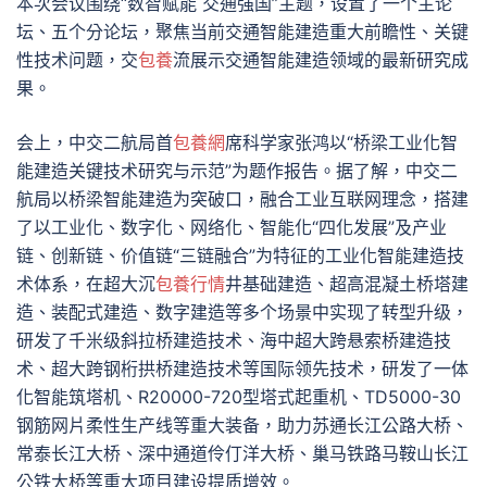
本次会议围绕“数智赋能 交通强国”主题，设置了一个主论
坛、五个分论坛，聚焦当前交通智能建造重大前瞻性、关键
性技术问题，交
包養
流展示交通智能建造领域的最新研究成
果。
会上，中交二航局首
包養網
席科学家张鸿以“桥梁工业化智
能建造关键技术研究与示范”为题作报告。据了解，中交二
航局以桥梁智能建造为突破口，融合工业互联网理念，搭建
了以工业化、数字化、网络化、智能化“四化发展”及产业
链、创新链、价值链“三链融合”为特征的工业化智能建造技
术体系，在超大沉
包養行情
井基础建造、超高混凝土桥塔建
造、装配式建造、数字建造等多个场景中实现了转型升级，
研发了千米级斜拉桥建造技术、海中超大跨悬索桥建造技
术、超大跨钢桁拱桥建造技术等国际领先技术，研发了一体
化智能筑塔机、R20000-720型塔式起重机、TD5000-30
钢筋网片柔性生产线等重大装备，助力苏通长江公路大桥、
常泰长江大桥、深中通道伶仃洋大桥、巢马铁路马鞍山长江
公铁大桥等重大项目建设提质增效。