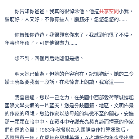
你告知你爸爸，我真的很悼念他。他這
共享空間
小我，
腦筋好，人又好，不像有些人，腦筋好，忽悠忽悠的……
你告知你爸爸，我很興奮你來了。我感到他很了不得，
年事也年夜了，可是他很盡力……
想不到，四個月后她翩但是逝。
明天她已仙逝，但她的音容宛在，記憶猶新。她的二令
嬡王曉藍要我寫一段話，在悲悼會上朗讀，我寫道——
我曾寫過，您以一己之力，在美國中西部愛荷華城撐起
國際文學交通的一片藍天！您是分歧國籍、地區、文明佈景
的作家的母親，您給作家以慈母般的無微不至的關心，安撫
那一顆顆在暗中中、在戰斗中守護光亮與真諦而揮毫的作家
們創傷的心靈！1983年秋餐與加入國際寫作打算運動后，
我還逗留一年，在愛年夜惡補英語，以考讀紐約年夜學出書