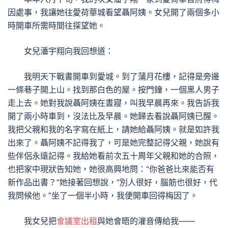
因處事，我讓她往愛荷華城看望聶阿姨。女兒開了兩個多小
時開車所需時間往探望她。
女兒潘宇翔向我回想道：
我明天下戰書開車到愛城。到了蒲月花樓，記得是旁邊
一條巷子開上山。找到那白色的屋。按門鐘，一個黑人男子
走上去。她對我說聶阿姨在晝寢，叫我早晨再來。我告訴我
開了兩小時車到，沒法比及早晨。她歸去看說聶阿姨已醒。
我把父親和我的名字寫在紙上，請她給聶阿姨。就是如許我
出來了。聶阿姨不記得我了，可是她完整記得父親，她說有
些伴侶永遠記得。我給她看前次五十周年父親和她的合照，
也把家中現狀告知她，她很高興地問：“你爸爸比來能否有
新作品出書？”她接著回想說，“別人很好，腦筋也很好，代
我問候他。”坐了一個半小時，我便開車回得梅因了。
我女兒把
會議室出租
與她會晤的灌音傳給我——