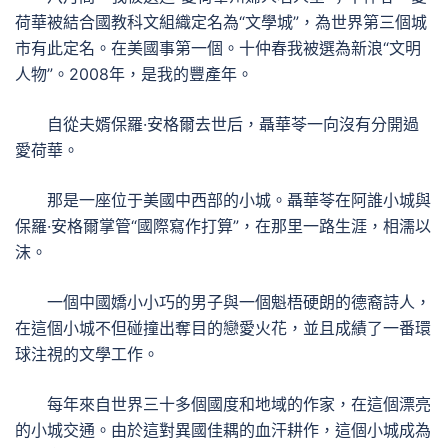
荷華被結合國教科文組織定名為“文學城”，為世界第三個城
市有此定名。在美國事第一個。十仲春我被選為新浪“文明
人物”。2008年，是我的豐產年。
自從夫婿保羅·安格爾去世后，聶華苓一向沒有分開過
愛荷華。
那是一座位于美國中西部的小城。聶華苓在阿誰小城與
保羅·安格爾掌管“國際寫作打算”，在那里一路生涯，相濡以
沫。
一個中國嬌小小巧的男子與一個魁梧硬朗的德裔詩人，
在這個小城不但碰撞出奪目的戀愛火花，並且成績了一番環
球注視的文學工作。
每年來自世界三十多個國度和地域的作家，在這個漂亮
的小城交通。由於這對異國佳耦的血汗耕作，這個小城成為