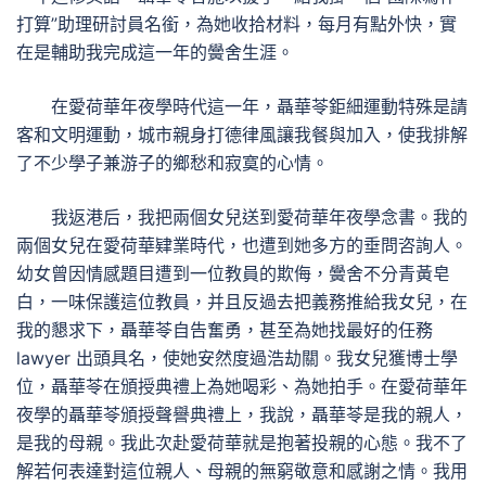
打算”助理研討員名銜，為她收拾材料，每月有點外快，實
在是輔助我完成這一年的黌舍生涯。
在愛荷華年夜學時代這一年，聶華苓鉅細運動特殊是請
客和文明運動，城市親身打德律風讓我餐與加入，使我排解
了不少學子兼游子的鄉愁和寂寞的心情。
我返港后，我把兩個女兒送到愛荷華年夜學念書。我的
兩個女兒在愛荷華肄業時代，也遭到她多方的垂問咨詢人。
幼女曾因情感題目遭到一位教員的欺侮，黌舍不分青黃皂
白，一味保護這位教員，并且反過去把義務推給我女兒，在
我的懇求下，聶華苓自告奮勇，甚至為她找最好的任務
lawyer 出頭具名，使她安然度過浩劫關。我女兒獲博士學
位，聶華苓在頒授典禮上為她喝彩、為她拍手。在愛荷華年
夜學的聶華苓頒授聲譽典禮上，我說，聶華苓是我的親人，
是我的母親。我此次赴愛荷華就是抱著投親的心態。我不了
解若何表達對這位親人、母親的無窮敬意和感謝之情。我用