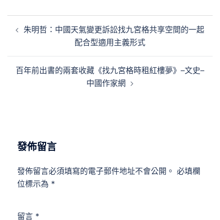
文
朱明哲：中國天氣變更訴訟找九宮格共享空間的一起
章
配合型適用主義形式
導
覽
百年前出書的兩套收藏《找九宮格時租紅樓夢》–文史–
中國作家網
發佈留言
發佈留言必須填寫的電子郵件地址不會公開。
必填欄
位標示為
*
留言
*