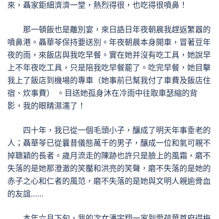
來，聶家鉅細濟濟一堂，熱烈得很，也吃得很噴鼻！
那一頓飯也是離別宴，來日誥日年夜朝晨我趕返繁囂的
噴鼻港。聶華苓保持要送別。年夜朝晨本身開車，冒著豆年
夜的雨，來飯店與我吃早餐。實在她并沒有吃工具，她說早
上不年夜吃工具，只是陪我吃早餐罷了。吃完早餐，她目擊
我上了飯店到機場的專車（她事前已幫我付了車費及飯店住
宿、炊事費） 。目送她孤身沐在冷雨中往取車瑟縮的背
影，我的眼睛濕濡了！
四十年，我已從一個毛頭小子，釀成了明天年事垂老的
人；聶華苓已從曩昔儀態萬千的男子，釀成一位和氣可親不
掉聰穎的長者。歲月流走的陳跡也許只是臉上的風霜，磨不
失落的是她那澄澈的笑靨和洪亮的笑聲，磨不失落的是她的
赤子之心和仁者的風范，磨不失落的是她與文明人親逾骨血
的友誼……
本年六月下旬，我的次女潘宇翔一家到愛荷華首府得梅