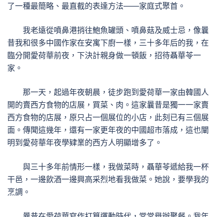
了一種最簡略、最直截的表達方法——家庭式聚首。
我老遠從噴鼻港捎往鮑魚罐頭、噴鼻菇及威士忌，像曩
昔我和很多中國作家在安寓下廚一樣，三十多年后的我，在
臨分開愛荷華前夜，下決計親身做一頓飯，招待聶華苓一
家。
那一天，起過年夜朝晨，徒步跑到愛荷華一家由韓國人
開的賣西方食物的店展，買菜、肉。這家曩昔是獨一一家賣
西方食物的店展，原只占一個展位的小店，此刻已有三個展
面。傳聞這幾年，還有一家更年夜的中國超市落成，這也闡
明到愛荷華年夜學肄業的西方人明顯增多了。
與三十多年前情形一樣，我做菜時，聶華苓遞給我一杯
干邑，一邊飲酒一邊興高采烈地看我做菜。她說，要學我的
烹調。
曩昔在愛荷華寫作打算運動時代，常常舉辦聚餐。我年