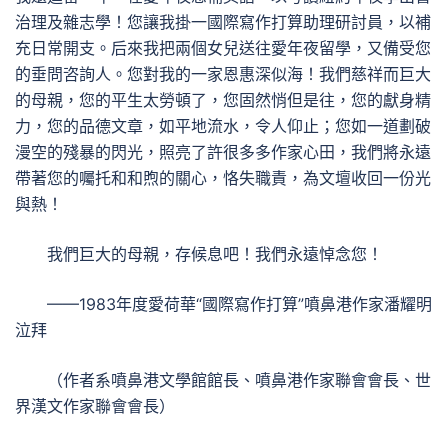
治理及雜志學！您讓我掛一國際寫作打算助理研討員，以補
充日常開支。后來我把兩個女兒送往愛年夜留學，又備受您
的垂問咨詢人。您對我的一家恩惠深似海！我們慈祥而巨大
的母親，您的平生太勞頓了，您固然悄但是往，您的獻身精
力，您的品德文章，如平地流水，令人仰止；您如一道劃破
漫空的殘暴的閃光，照亮了許很多多作家心田，我們將永遠
帶著您的囑托和和煦的關心，恪失職責，為文壇收回一份光
與熱！
我們巨大的母親，存候息吧！我們永遠悼念您！
——1983年度愛荷華“國際寫作打算”噴鼻港作家潘耀明
泣拜
（作者系噴鼻港文學館館長、噴鼻港作家聯會會長、世
界漢文作家聯會會長）