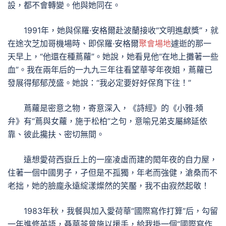
設，都不會轉變。他與她同在。
1991年，她與保羅·安格爾赴波蘭接收“文明進獻獎”，就
在途次芝加哥機場時、即保羅·安格爾
聚會場地
遽逝的那一
天早上，“他還在種蔦蘿”。她說，她看見他“在地上攤著一些
血”。我在兩年后的一九九三年往看望華苓年夜姐，蔦蘿已
發展得郁郁茂盛。她說：“我必定要好好保育下往！”
蔦蘿是密意之物，寄意深入，《詩經》的《小雅·頍
弁》有“蔦與女蘿，施于松柏”之句，意喻兄弟支屬綿延依
靠、彼此攙扶、密切無間。
遠想愛荷西嶽丘上的一座凌虛而建的閎年夜的自力屋，
住著一個中國男子，孑但是不孤獨，年老而強健，滄桑而不
老拙，她的臉龐永遠綻漾燦然的笑靨，我不由寂然起敬！
1983年秋，我餐與加入愛荷華“國際寫作打算”后，勾留
一年進修英語，聶華苓曾施以援手，給我掛一個“國際寫作