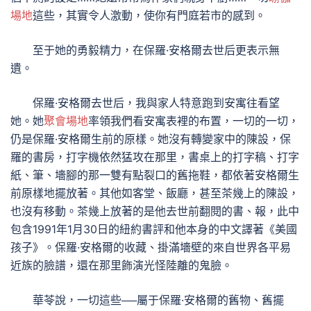
場地
這些，其實令人激動，使你有門庭若市的感到。
至于她的勇毅精力，在保羅·安格爾去世后更表示無
遺。
保羅·安格爾去世后，我與家人特意跑到安寓往看望
她。她
聚會場地
率領我們看安寓表裡的布置，一切的一切，
仍是保羅·安格爾生前的原樣。她沒有轉變家中的陳設，保
羅的書房，打字機依然猛攻在那里，書桌上的打字稿、打字
紙、筆、墻腳的那一雙有點裂口的舊拖鞋，都依著安格爾生
前原樣地擺放著。其他如客堂、飯廳，甚至茶幾上的陳設，
也沒有移動。茶幾上放著的是他去世前翻閱的書、報，此中
包含1991年1月30日的紐約書評和他本身的中文譯著《美國
孩子》。保羅·安格爾的收藏、掛滿墻壁的來自世界各平易
近族的臉譜，還在那里飾演光怪陸離的鬼臉。
華苓說，一切這些──屬于保羅·安格爾的舊物、舊擺