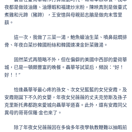
夜都是做豉油雞、油爆蝦和福建炒米粉，陳映真則是做臺式
煮雞和元蹄（豬蹄），王安憶與母親茹志鵑是做肉末雪里
蕻。
這一次，我做了三菜一湯，鮑魚蠔油生菜、噴鼻菇燜排
骨、年夜白菜炒韓國粉絲和韓國速凍金針菜雞湯。
固然菜式再簡略不外，但在偏僻的美國中西部的愛荷華
城，已是一頓頗豐富的晚餐。聶華苓試菜后，頻說：“好！
好！！”
恰逢聶華苓最心疼的孫女、次女兒藍藍的女兒安霞，及
安霞剛誕下不久的女嬰，年夜女兒薇薇的丈夫克勞斯及孫子
克里斯托弗都跑來愛城向聶華苓道喜。此外，還有安霞同父
異母的哥哥保羅·金也來了。
除了年夜女兒薇薇因在多倫多年夜學執教鞭難以抽暇前