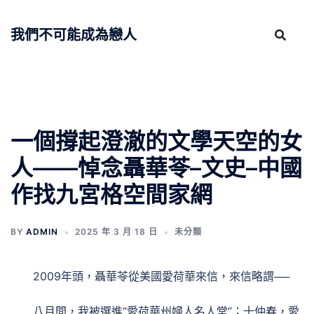
跳
至
我們不可能成為戀人
主
要
內
容
一個撐起澄澈的文學天空的女
人——悼念聶華苓–文史–中國
作找九宮格空間家網
BY
ADMIN
2025 年 3 月 18 日
未分類
2009年頭，聶華苓從美國愛荷華來信，來信略謂──
八月間，我被選進“愛荷華州婦人名人堂”；十仲春，愛