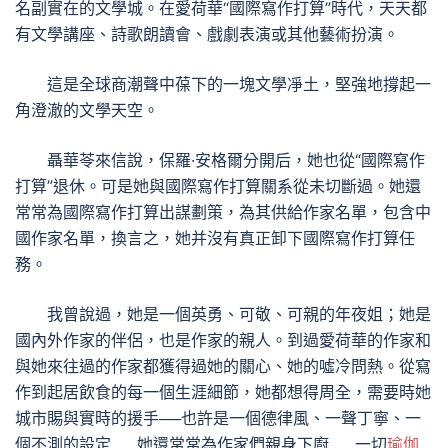
名副實在的文學城。在愛荷華“國際寫作打算”時代，天天都
有文學講座、詩歌朗讀會、戲劇表演或其他藝術扮演。
這是全球商潮聲中葆下的一塊文學凈土，堅強地撐起一
角澄澈的文學天空。
聶華苓來信說，保羅·安格爾分開后，她也從“國際寫作
打算”退休。可是她與國際寫作打算關系從未切斷過。她還
常常為國際寫作打算出謀劃策，為其供給作家名單，包含中
國作家名單，換言之，她并沒有真正卸下國際寫作打算任
務。
我曾說過，她是一個英勇、可敬、可親的年夜姐；她是
國內外作家的伴侶，也是作家的親人。到過愛荷華的作家和
與她來往過的作家都獲得過她的關心、她的噓冷問熱。從寫
作到起居飲食的每一個生涯細節，她都想得周全，需要時她
城市賜與實時的援手──也許是一個德律風、一聲丁寧、一
個不測的設定……她還常常為作家們親身下廚……一切
瑜伽