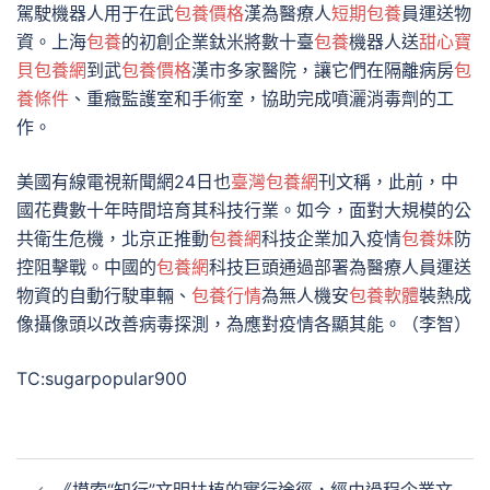
駕駛機器人用于在武
包養價格
漢為醫療人
短期包養
員運送物
資。上海
包養
的初創企業鈦米將數十臺
包養
機器人送
甜心寶
貝包養網
到武
包養價格
漢市多家醫院，讓它們在隔離病房
包
養條件
、重癥監護室和手術室，協助完成噴灑消毒劑的工
作。
美國有線電視新聞網24日也
臺灣包養網
刊文稱，此前，中
國花費數十年時間培育其科技行業。如今，面對大規模的公
共衛生危機，北京正推動
包養網
科技企業加入疫情
包養妹
防
控阻擊戰。中國的
包養網
科技巨頭通過部署為醫療人員運送
物資的自動行駛車輛、
包養行情
為無人機安
包養軟體
裝熱成
像攝像頭以改善病毒探測，為應對疫情各顯其能。（李智）
TC:sugarpopular900
文