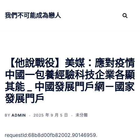
跳
至
我們不可能成為戀人
主
要
內
容
​【他說戰役】美媒：應對疫情
中國一包養經驗科技企業各顯
其能 _ 中國發展門戶網－國家
發展門戶
BY
ADMIN
2025 年 9 月 5 日
未分類
requestId:68b8d00fb82002.90146959.