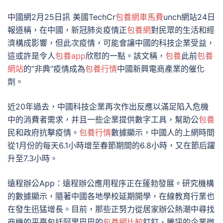
中國網2月25日訊 美國TechCr
包養網車馬費
unch網站24日
報道稱，在中國，新冠肺炎疫情正
包養網
對民眾的生活和經
濟構成影響，但此次疫情，可能會讓中國的科技企業受益，
這或許是令人
包養app
欣慰的一點。該文稱，
包養
此前
包養
網站
的“非典”疫情成為
包養行情
中國新興電商產業的催化
劑。
近20年過去，中國科技企業再次作出反應以滿足陷入危機
中的消費者需求，并且一些企業提供數字工具，幫助公
包養
民和政府抗擊疫情。
包養行情
數據顯示，中國人的上網時間
從1月份的每天6.1小時增至春節期間的6.8小時，又在節后躍
升至7.3小時。
遠程辦公App：遠程辦公應用程序正在蓬勃發展。研究機構
的數據顯示，隨著中國各地學校延期開學，在線教育行業也
在發生迅猛增長。目前，那些正努力從居家辦公熱潮中尋找
商機的平臺包括阿里巴巴的
包養網比較
釘釘、騰訊的企業微