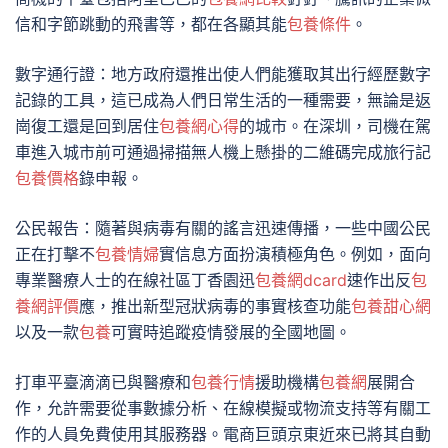
信和字節跳動的飛書等，都在各顯其能
包養條件
。
數字通行證：地方政府還推出使人們能獲取其出行經歷數字
記錄的工具，這已成為人們日常生活的一種需要，無論是返
崗復工還是回到居住
包養網心得
的城市。在深圳，司機在駕
車進入城市前可通過掃描無人機上懸掛的二維碼完成旅行記
包養價格
錄申報。
公民報告：隨著與病毒有關的謠言迅速傳播，一些中國公民
正在打擊不
包養情婦
實信息方面扮演積極角色。例如，面向
專業醫療人士的在線社區丁香園迅
包養網dcard
速作出反
包
養網評價
應，推出新型冠狀病毒的事實核查功能
包養甜心網
以及一款
包養
可實時追蹤疫情發展的全國地圖。
打車平臺滴滴已與醫療和
包養行情
援助機構
包養網
展開合
作，允許需要從事數據分析、在線模擬或物流支持等有關工
作的人員免費使用其服務器。電商巨頭京東近來已將其自動