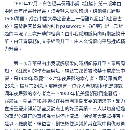
1961年12月，白色經典長篇小說《紅巖》第一版本由
中國青年出書社出書，迄今顛末屢次印刷，總銷量已跨越
1500萬冊，成為中國文學出書史上一個難以超出的出書古
跡。這背后有著深層的創作password。《紅巖》是一部經
過的事況了三次升華的經典：由小我感觸感染向時期記憶升
華，由汗青事務向文學經典升華，由人文情懷向平易近族精
力升華。
第一次升華是由小我感觸感染向時期記憶升華。眾所周
知，《紅巖》的作者羅廣斌、楊益言都曾被軟禁于重慶集中
營，是1949年重慶“11·27”年夜屠戮的幸存者，那時羅廣斌
25歲，楊益言24歲。那時還有一位介入者劉德彬也是殘餘
洞年夜屠戮的幸存者之一。1950年抗美援朝戰鬥迸發后，
羅廣斌、楊益言和劉德彬在共青團重慶市委的請求下，鼎力
宣揚重慶束縛前那些反動志士的好漢業績。三人以切身經過
的事況的真正的事務為素材停止演講，深受寬大聽眾接待。
是以，羅廣斌、楊益言、劉德彬便決議將其在獄中與仇敵勇