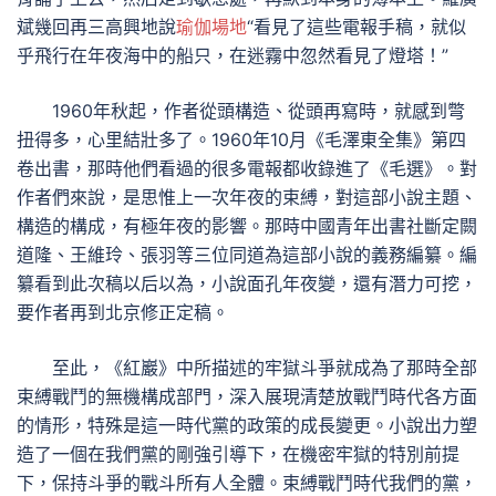
斌幾回再三高興地說
瑜伽場地
“看見了這些電報手稿，就似
乎飛行在年夜海中的船只，在迷霧中忽然看見了燈塔！”
1960年秋起，作者從頭構造、從頭再寫時，就感到彆
扭得多，心里結壯多了。1960年10月《毛澤東全集》第四
卷出書，那時他們看過的很多電報都收錄進了《毛選》。對
作者們來說，是思惟上一次年夜的束縛，對這部小說主題、
構造的構成，有極年夜的影響。那時中國青年出書社斷定闕
道隆、王維玲、張羽等三位同道為這部小說的義務編纂。編
纂看到此次稿以后以為，小說面孔年夜變，還有潛力可挖，
要作者再到北京修正定稿。
至此，《紅巖》中所描述的牢獄斗爭就成為了那時全部
束縛戰鬥的無機構成部門，深入展現清楚放戰鬥時代各方面
的情形，特殊是這一時代黨的政策的成長變更。小說出力塑
造了一個在我們黨的剛強引導下，在機密牢獄的特別前提
下，保持斗爭的戰斗所有人全體。束縛戰鬥時代我們的黨，