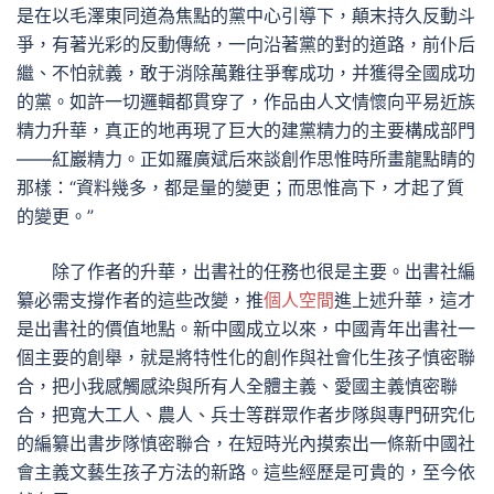
是在以毛澤東同道為焦點的黨中心引導下，顛末持久反動斗
爭，有著光彩的反動傳統，一向沿著黨的對的道路，前仆后
繼、不怕就義，敢于消除萬難往爭奪成功，并獲得全國成功
的黨。如許一切邏輯都貫穿了，作品由人文情懷向平易近族
精力升華，真正的地再現了巨大的建黨精力的主要構成部門
——紅巖精力。正如羅廣斌后來談創作思惟時所畫龍點睛的
那樣：“資料幾多，都是量的變更；而思惟高下，才起了質
的變更。”
除了作者的升華，出書社的任務也很是主要。出書社編
纂必需支撐作者的這些改變，推
個人空間
進上述升華，這才
是出書社的價值地點。新中國成立以來，中國青年出書社一
個主要的創舉，就是將特性化的創作與社會化生孩子慎密聯
合，把小我感觸感染與所有人全體主義、愛國主義慎密聯
合，把寬大工人、農人、兵士等群眾作者步隊與專門研究化
的編纂出書步隊慎密聯合，在短時光內摸索出一條新中國社
會主義文藝生孩子方法的新路。這些經歷是可貴的，至今依