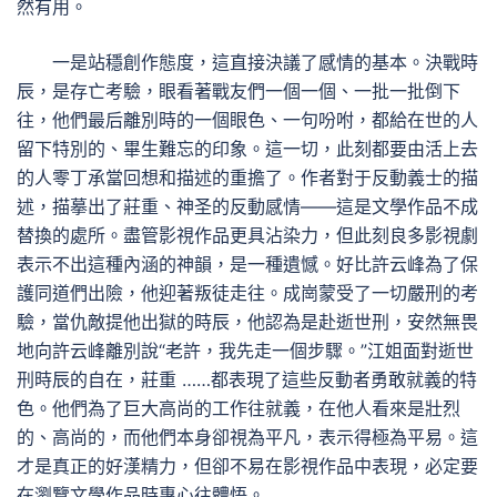
然有用。
一是站穩創作態度，這直接決議了感情的基本。決戰時
辰，是存亡考驗，眼看著戰友們一個一個、一批一批倒下
往，他們最后離別時的一個眼色、一句吩咐，都給在世的人
留下特別的、畢生難忘的印象。這一切，此刻都要由活上去
的人零丁承當回想和描述的重擔了。作者對于反動義士的描
述，描摹出了莊重、神圣的反動感情——這是文學作品不成
替換的處所。盡管影視作品更具沾染力，但此刻良多影視劇
表示不出這種內涵的神韻，是一種遺憾。好比許云峰為了保
護同道們出險，他迎著叛徒走往。成崗蒙受了一切嚴刑的考
驗，當仇敵提他出獄的時辰，他認為是赴逝世刑，安然無畏
地向許云峰離別說“老許，我先走一個步驟。”江姐面對逝世
刑時辰的自在，莊重 ……都表現了這些反動者勇敢就義的特
色。他們為了巨大高尚的工作往就義，在他人看來是壯烈
的、高尚的，而他們本身卻視為平凡，表示得極為平易。這
才是真正的好漢精力，但卻不易在影視作品中表現，必定要
在瀏覽文學作品時專心往體悟。