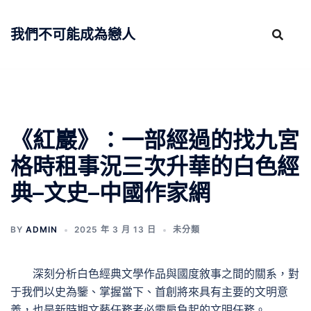
跳
至
我們不可能成為戀人
主
要
內
容
《紅巖》：一部經過的找九宮
格時租事況三次升華的白色經
典–文史–中國作家網
BY
ADMIN
2025 年 3 月 13 日
未分類
深刻分析白色經典文學作品與國度敘事之間的關系，對
于我們以史為鑒、掌握當下、首創將來具有主要的文明意
義，也是新時期文藝任務者必需肩負起的文明任務。