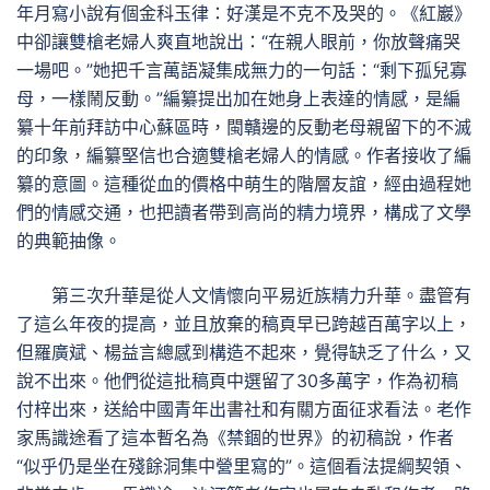
年月寫小說有個金科玉律：好漢是不克不及哭的。《紅巖》
中卻讓雙槍老婦人爽直地說出：“在親人眼前，你放聲痛哭
一場吧。”她把千言萬語凝集成無力的一句話：“剩下孤兒寡
母，一樣鬧反動。”編纂提出加在她身上表達的情感，是編
纂十年前拜訪中心蘇區時，閩贛邊的反動老母親留下的不滅
的印象，編纂堅信也合適雙槍老婦人的情感。作者接收了編
纂的意圖。這種從血的價格中萌生的階層友誼，經由過程她
們的情感交通，也把讀者帶到高尚的精力境界，構成了文學
的典範抽像。
第三次升華是從人文情懷向平易近族精力升華。盡管有
了這么年夜的提高，並且放棄的稿頁早已跨越百萬字以上，
但羅廣斌、楊益言總感到構造不起來，覺得缺乏了什么，又
說不出來。他們從這批稿頁中選留了30多萬字，作為初稿
付梓出來，送給中國青年出書社和有關方面征求看法。老作
家馬識途看了這本暫名為《禁錮的世界》的初稿說，作者
“似乎仍是坐在殘餘洞集中營里寫的”。這個看法提綱契領、