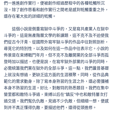
們一進進創作實行，便被創作經過歷程中的各種牴觸所沉
沒。除了創作愿看和創作實行之間老是感到牴觸重重之外，
還存在著大批的詳細的牴觸。
這個小說是側重寫獄中斗爭的，又是寫共產黨人在獄中
斗爭的，這是無產階層文學的新課題，這不克不及不迫使我
們從古今汗青、從國際外寫牢獄斗爭的作品中往對照剖析，
尋覓它的特別性，以及如何在這一作品中往表示它。小說的
佈景是在束縛戰鬥年月，但不克不及離開黨的全部斗爭而孤
登時加以描述，也便是說，在寫牢獄外部黨的斗爭的同時，
必需統籌我們黨在獄外的全部斗爭。這一點，我們曩昔基礎
上就沒有想過，更缺乏這方面的生涯積聚。同時，從作品典
範化的需求動身，除了寫本身熟習的生涯之外，還必需彌補
本身不熟習的生涯。好比，對敵特的熟悉題目。我們在集中
營里都和敵特斗爭過，束縛以后在“鎮反”中也和敵特屢次打
過交道。我們冤仇仇敵，見過不少仇敵，但細細一想，便感
到并不真正懂得仇敵，要描述他們，還得從頭進修。