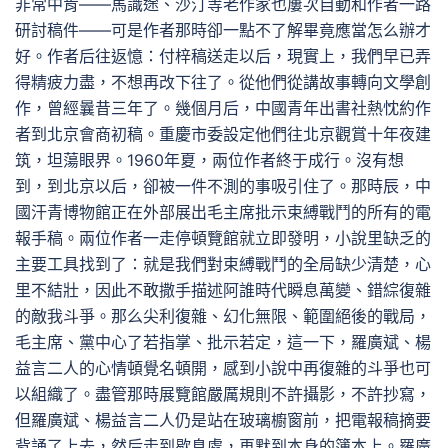
非常中肯——馬識途、沙汀等老作家也屢次自動和作者一路
研討稿件——可是作者那時卻一點不了解畢竟應當怎么辦才
好。作者后往返憶：付梓稿送走以后，現實上，我們早已弄
得精疲力盡，不想再改下往了。從他們從講故事轉向文學創
作，曾經曩昔三年了。幾個月后，中國青年出書社熱忱約作
者到北京會商初稿。重慶市委設定他們往北京觀賞十年夜建
筑，坦蕩眼界。1960年夏，兩位作者終于成行。沒有想
到，到北京以后，卻被一件不測的事吸引住了。那時辰，中
國汗青博物館正在外部展出毛主席批示束縛戰鬥的所有的電
報手稿。兩位作者一走停頓覽館就立即發明，小說里缺乏的
主要工具找到了：就是我們對束縛戰鬥的全局缺少清楚，心
里不結壯，因此不敢撒手描述阿誰時代瞬息萬變、錯綜復雜
的敵我斗爭。那么尖利復雜、幻化無限、範圍絕後的戰局，
毛主席、黨中心了若指掌、批示若定，這一下，羅廣斌、楊
益言二人的心情頓覺名頓開，感到小說中再復雜的斗爭也可
以組織了。盡管那時展覽館嚴厲規則不許攝影，不許抄寫，
但羅廣斌、楊益言二人仍是站在玻璃櫥窗前，把電報稿摘要
背誦了上去，然后走到歇息處，再默到本身的簿本上。羅廣