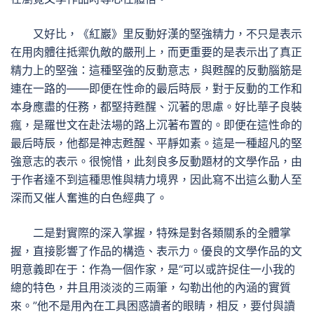
又好比，《紅巖》里反動好漢的堅強精力，不只是表示
在用肉體往抵禦仇敵的嚴刑上，而更重要的是表示出了真正
精力上的堅強：這種堅強的反動意志，與甦醒的反動腦筋是
連在一路的——即便在性命的最后時辰，對于反動的工作和
本身應盡的任務，都堅持甦醒、沉著的思慮。好比華子良裝
瘋，是羅世文在赴法場的路上沉著布置的。即便在這性命的
最后時辰，他都是神志甦醒、平靜如素。這是一種超凡的堅
強意志的表示。很惋惜，此刻良多反動題材的文學作品，由
于作者達不到這種思惟與精力境界，因此寫不出這么動人至
深而又催人奮進的白色經典了。
二是對實際的深入掌握，特殊是對各類關系的全體掌
握，直接影響了作品的構造、表示力。優良的文學作品的文
明意義即在于：作為一個作家，是“可以或許捉住一小我的
總的特色，井且用淡淡的三兩筆，勾勒出他的內涵的實質
來。”他不是用內在工具困惑讀者的眼睛，相反，要付與讀