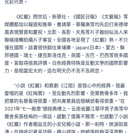
光彩代表。
《紅巖》問世后，新華社、《國民日報》《文藝報》等
媒體都加以報道和推舉，曹靖華、華羅庚等均先后打來德律
風表現贊賞和慶祝。北影、長影、天馬等片子廠紛紜派人來
聯絡接觸拍攝片子事宜。全國各地呈現了《紅巖》熱。不只
僅在國際，該書很快銷往柬埔寨、japan(日本)、蒙古、聯
邦德國、瑞士、捷克斯洛伐克、英國、古巴、巴西等很多國
度，皆取得很高評價。白色經典特殊是反動文學的國際影響
力，是相當宏大的，這在明天仍不克不及疏忽。
“小說《紅巖》和歌劇《江姐》是我心中的經典，我最
愛唱的是《紅梅贊》，受反動先烈影響，受黨教導多年，我
把黨的名譽看得很重，把共產黨員這個稱號看得很重。”在
2021年“七一勛章”頒授典禮上，云南省麗江華坪男子高等中
黌舍長張桂梅的一席話，感動了億萬不雅眾，也感動了小說
《紅巖》作者楊益言的小女兒楊小誼，那一剎時，她淚如泉
湧。在接收記者采訪時，楊小誼說，她被張桂梅深深激動，