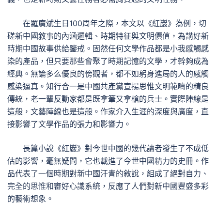
在羅廣斌生日100周年之際，本文以《紅巖》為例，切
磋新中國敘事的內涵邏輯、時期特征與文明價值，為講好新
時期中國故事供給鑒戒。固然任何文學作品都是小我感觸感
染的產品，但只要那些會聚了時期記憶的文學，才幹夠成為
經典。無論多么優良的傍觀者，都不如躬身進局的人的感觸
感染逼真。知行合一是中國共產黨宣揚思惟文明範疇的精良
傳統，老一輩反動家都是既拿筆又拿槍的兵士。實際陣線是
這般，文藝陣線也是這般。作家介入生涯的深度與廣度，直
接影響了文學作品的張力和影響力。
長篇小說《紅巖》對今世中國的幾代讀者發生了不成低
估的影響，毫無疑問，它也載進了今世中國精力的史冊。作
品代表了一個時期對新中國汗青的敘說，組成了絕對自力、
完全的思惟和審好心識系統，反應了人們對新中國豐盛多彩
的藝術想象。