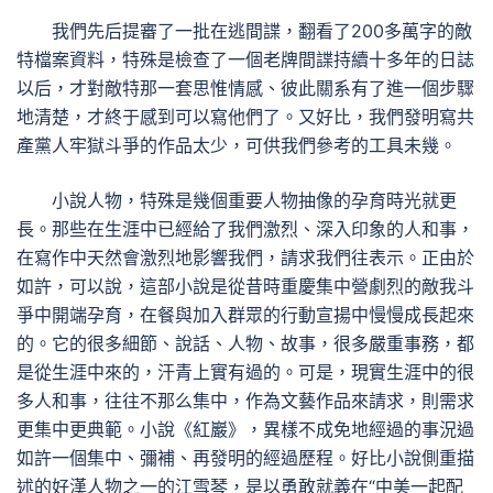
我們先后提審了一批在逃間諜，翻看了200多萬字的敵
特檔案資料，特殊是檢查了一個老牌間諜持續十多年的日誌
以后，才對敵特那一套思惟情感、彼此關系有了進一個步驟
地清楚，才終于感到可以寫他們了。又好比，我們發明寫共
產黨人牢獄斗爭的作品太少，可供我們參考的工具未幾。
小說人物，特殊是幾個重要人物抽像的孕育時光就更
長。那些在生涯中已經給了我們激烈、深入印象的人和事，
在寫作中天然會激烈地影響我們，請求我們往表示。正由於
如許，可以說，這部小說是從昔時重慶集中營劇烈的敵我斗
爭中開端孕育，在餐與加入群眾的行動宣揚中慢慢成長起來
的。它的很多細節、說話、人物、故事，很多嚴重事務，都
是從生涯中來的，汗青上實有過的。可是，現實生涯中的很
多人和事，往往不那么集中，作為文藝作品來請求，則需求
更集中更典範。小說《紅巖》，異樣不成免地經過的事況過
如許一個集中、彌補、再發明的經過歷程。好比小說側重描
述的好漢人物之一的江雪琴，是以勇敢就義在“中美一起配