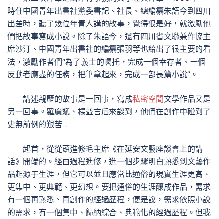
時任中國青年出書社黨委書記、社長、總編纂朱語今到四川
出差時，聽了幾位年青人講的故事，覺得很是好，就激勵他
們把故事寫成小說。除了朱語今，還有四川省文聯兼作協主
席沙汀、中國青年出書社的編纂張羽等也給出了很主要的看
法，激勵作者們“為了義士的囑托，完成一個幸存者、一個
反動者應盡的任務，把筆拿起來，完成一部長篇小說”。
講述親歷的故事是一回事，寫成
私密空間
文學作品又是
另一回事。羅廣斌、楊益言后來談到，他們在創作中碰到了
史無前例的艱苦：
起首，從從頭進修毛主席《在延安文藝座談會上的講
話》開端的。經由過程進修，進一個步驟明白熟悉到文藝作
品起源于生涯，但它可以並且應當比通俗的現實生涯更高、
更集中、更典範、更幻想。要把通俗的生涯釀成作品，需求
有一個再熟悉、再創作的經過歷程，便是說，需求依照小說
的需求，有一個集中、歸納綜合、典範化的經過歷程。但我