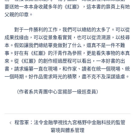
要送她一本本身收藏多年的《紅巖》，這本書的扉頁上有她
父親的印章。
對于一件勝利的工作，我們可以總結的太多了。可以從
成果找緣由，可以從景象看實質，也可以從流溯源，以枝尋
本。假如讓我們總結畢竟做對了什么，還真不是一件不難
事。好在有《紅巖》的汗青作為參照，更能看失事物的本真
來。從《紅巖》的創作經過歷程可以看出，一本好書的出
書，請求編纂一直在現場，和作家、讀者在統一個現場、統
一個時期。好作品需求時光的積聚，盡不克不及深謀遠慮。
（作者系共青團中心宣揚部一級巡查員）
文
程雪軍：法令金融學視找九宮格野中金融科技的監管
章
窘境與體系管理
導