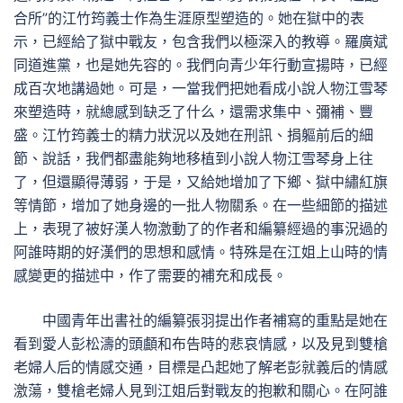
合所”的江竹筠義士作為生涯原型塑造的。她在獄中的表
示，已經給了獄中戰友，包含我們以極深入的教導。羅廣斌
同道進黨，也是她先容的。我們向青少年行動宣揚時，已經
成百次地講過她。可是，一當我們把她看成小說人物江雪琴
來塑造時，就總感到缺乏了什么，還需求集中、彌補、豐
盛。江竹筠義士的精力狀況以及她在刑訊、捐軀前后的細
節、說話，我們都盡能夠地移植到小說人物江雪琴身上往
了，但還顯得薄弱，于是，又給她增加了下鄉、獄中繡紅旗
等情節，增加了她身邊的一批人物關系。在一些細節的描述
上，表現了被好漢人物激動了的作者和編纂經過的事況過的
阿誰時期的好漢們的思想和感情。特殊是在江姐上山時的情
感變更的描述中，作了需要的補充和成長。
中國青年出書社的編纂張羽提出作者補寫的重點是她在
看到愛人彭松濤的頭顱和布告時的悲哀情感，以及見到雙槍
老婦人后的情感交通，目標是凸起她了解老彭就義后的情感
激蕩，雙槍老婦人見到江姐后對戰友的抱歉和關心。在阿誰