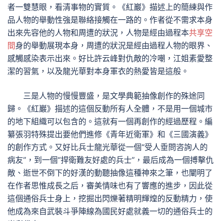
者一雙慧眼，看清事物的實質。《紅巖》描述上的簡練與作
品人物的舉動性強是聯絡接觸在一路的。作者從不需求本身
出來先容他的人物和周遭的狀況，人物是經由過程本
共享空
間
身的舉動展現本身，周遭的狀況是經由過程人物的眼界、
感觸感染表示出來。好比許云峰對仇敵的冷嘲，江姐素愛整
潔的習氣，以及龍光華對本身軍衣的熱愛皆是這般。
三是人物的慢慢豐盛，是文學典範抽像創作的殊途同
歸。《紅巖》描述的這個反動所有人全體，不是用一個城市
的地下組織可以包含的。這就有一個再創作的經過歷程。編
纂張羽特殊提出要他們進修《青年近衛軍》和《三國演義》
的創作方式。又好比兵士龍光華從一個“受人垂問咨詢人的
病友”，到一個“捍衛難友好處的兵士”，最后成為一個搏擊仇
敵、逝世不倒下的好漢的動聽抽像這種神來之筆，也闡明了
在作者思惟成長之后，審美情味也有了響應的進步，因此從
這個通俗兵士身上，挖掘出閃爍著精明輝煌的反動精力，使
他成為來自武裝斗爭陣線為國民好處就義一切的通俗兵士的