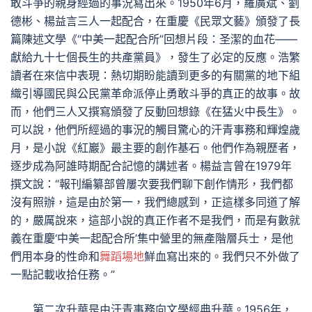
敢斗爭的親身經過的事況寫出來。1950年6月，羅廣斌、劉
德彬、楊益言三人一起配合，在重慶《民眾文藝》頒發了長
篇陳述文學《“中美一起配合所”回想片段：圣潔的血花——
獻給九十七個長生的共產黨員》，發生了必定的反應。浩繁
讀者在來信中表現：熱切期盼能讀到更多的有關黨的地下組
織引導國民與公民黨革命派停止勇敢斗爭的真正的故事。故
而，他們三人又撰寫頒發了反動回想錄《在猛火中長生》。
可以說，他們所經過的事況的觸目驚心的汗青事務和輝煌歲
月，是小說《紅巖》最主要的創作基石。他們作為親歷者，
逐步成為阿誰時期配合記憶的講述者。楊益言曾在1979年
撰文說：“報刊編纂部曾屢次要我們聊下創作情形，我們都
沒有照辦，這是由於第一，我們總感到，正這樣多同道了解
的，嚴厲說來，這部小說的真正作者不是我們，而是有數就
義在重慶‘中美一起配合所’集中營里的無產階層兵士，是他
們用本身的性命和
舞蹈場地
鮮血寫出來的。我們只不外做了
一點記載收拾任務。”
第二次升華是由汗青事務向文學經典升華。1956年，