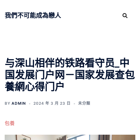
跳
至
我們不可能成為戀人
主
要
內
容
与深山相伴的铁路看守员_中
国发展门户网－国家发展查包
養網心得门户
BY
ADMIN
2024 年 3 月 23 日
未分類
包養