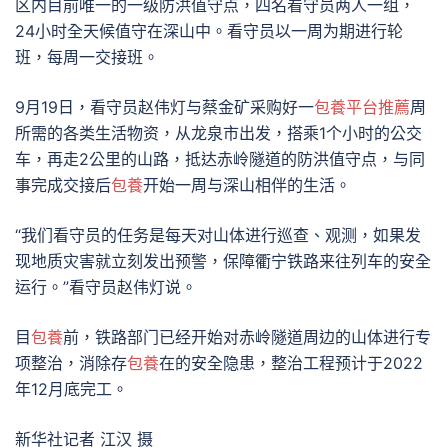
区内目前唯一的一级防洪值守点，四名看守员两人一组，
24小时全天候值守在深山中。看守员以一周为期进行轮
班，每周一交接班。
9月19日，看守员赵伟灯与蔡金矿采购好一
包養平台推薦
周
所需的各类生活物资，从龙泉市出发，搭乘1个小时的公交
车，再走2公里的山路，抵达赤岭隧道的防洪值守点，与同
事完成交接后
包養
开始一周与深山相伴的生活。
“我们看守员的任务是每天对山体进行巡查、观测，如果发
现地质灾害就立刻发出预警，保障衢宁铁路来往列车的安全
运行。”看守员赵伟灯说。
目
包養
前，铁路部门已经开始对赤岭隧道周边的山体进行专
项整治，消除存
包養
在的安全隐患，整治工程预计于2022
年12月底完工。
新华社记者 江汉 摄