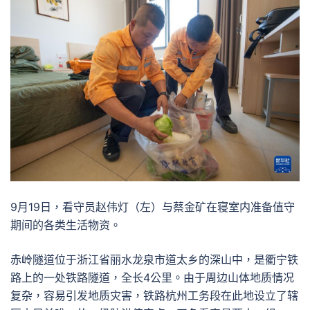
9月19日，看守员赵伟灯（左）与蔡金矿在寝室内准备值守
期间的各类生活物资。
赤岭隧道位于浙江省丽水龙泉市道太乡的深山中，是衢宁铁
路上的一处铁路隧道，全长4公里。由于周边山体地质情况
复杂，容易引发地质灾害，铁路杭州工务段在此地设立了辖