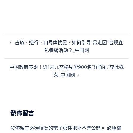
文
占道、逆行、口号声扰民，如何引导“暴走团”合规查
章
包養網活动？_中国网
導
覽
中国政府表彰！近1去九宮格見證900名“洋面孔”获此殊
荣_中国网
發佈留言
發佈留言必須填寫的電子郵件地址不會公開。
必填欄